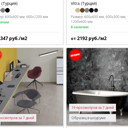
a (Турция)
Vitra (Турция)
ер:
600x600 мм
600x1200 мм
Размер:
600x600 мм
600x300 мм
1200x600 мм
личии
В наличии
2347
руб./м2
2192
руб./м2
от
19 просмотров за 7 дней
росмотров за 7 дней
Образец в шоуруме