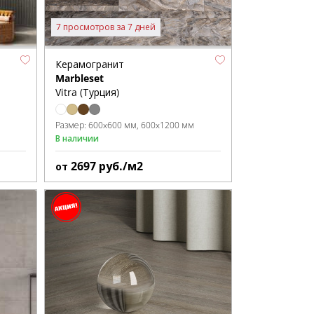
7 просмотров за 7 дней
Керамогранит
Marbleset
Vitra (Турция)
Размер:
600x600 мм
600x1200 мм
В наличии
2697
руб./м2
от