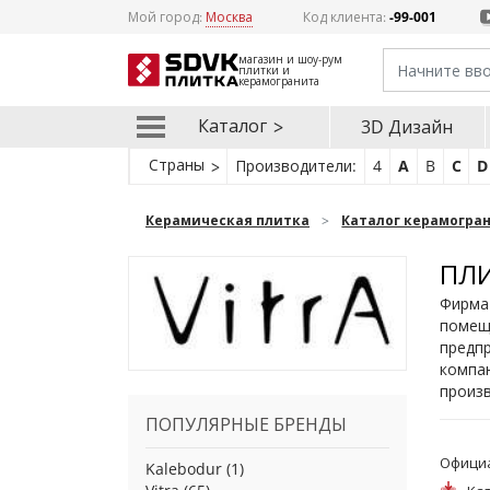
Мой город:
Москва
Код клиента:
-99-001
магазин и шоу-рум
плитки и
керамогранита
Каталог
3D Дизайн
Страны
Производители:
4
A
B
C
D
Керамическая плитка
Каталог керамогра
ПЛИ
Фирма 
помеще
предп
компан
произ
ПОПУЛЯРНЫЕ БРЕНДЫ
Официа
Kalebodur
(1)