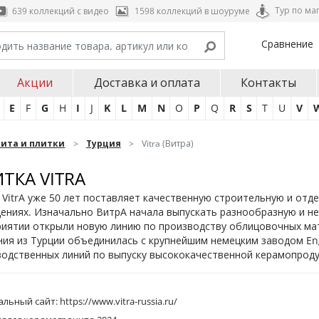
Тур по ма
639 коллекций с видео
1598 коллекций в шоуруме
Сравнение
Акции
Доставка и оплата
Контакты
E
F
G
H
I
J
K
L
M
N
O
P
Q
R
S
T
U
V
нита и плитки
Турция
Vitra (Витра)
ТКА VITRA
VitrA уже 50 лет поставляет качественную строительную и отд
ниях. Изначально ВитрА начала выпускать разнообразную и нед
риятии открыли новую линию по производству облицовочных ма
ия из Турции объединилась с крупнейшим немецким заводом Eng
водственных линий по выпуску высококачественной керамопроду
льный сайт:
https://www.vitra-russia.ru/