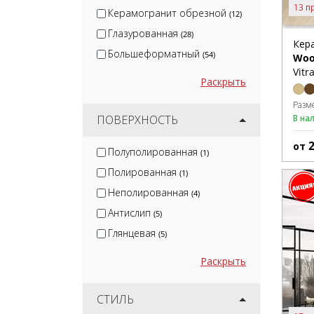
13 п
Керамогранит обрезной
(12)
Глазурованная
(28)
Кер
Большеформатный
(54)
Woo
Vitr
Раскрыть
Разм
ПОВЕРХНОСТЬ
В на
от
Полуполированная
(1)
Полированная
(1)
Неполированная
(4)
Антислип
(5)
Глянцевая
(5)
Раскрыть
СТИЛЬ