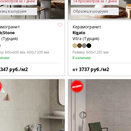
росмотров за 7 дней
14 просмотров за 7 дней
зец в шоуруме
Образец в шоуруме
амогранит
Керамогранит
icStone
Rigato
a (Турция)
Vitra (Турция)
ер:
600x600 мм
600x1200 мм
Размер:
600x1200 мм
личии
В наличии
2347
руб./м2
3737
руб./м2
от