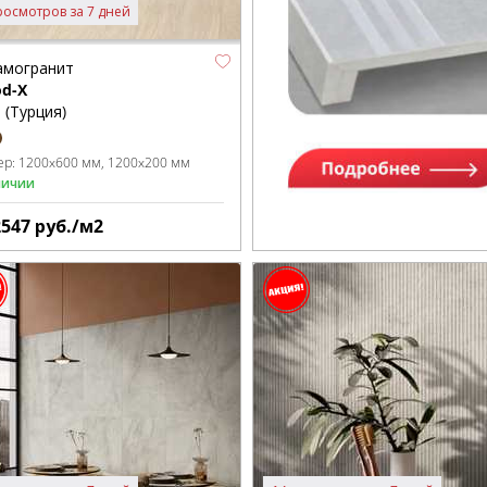
росмотров за 7 дней
амогранит
d-X
a (Турция)
ер:
1200x600 мм
1200x200 мм
личии
2547
руб./м2