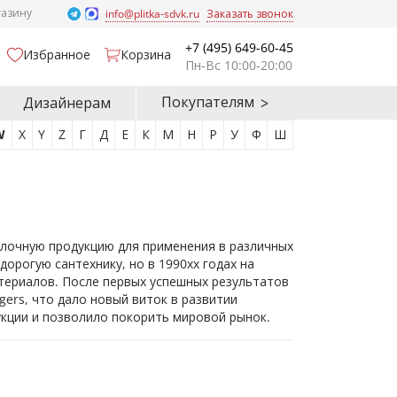
газину
info@plitka-sdvk.ru
Заказать звонок
+7 (495) 649-60-45
Избранное
Корзина
Пн-Вс 10:00-20:00
Покупателям
Дизайнерам
W
X
Y
Z
Г
Д
Е
К
М
Н
Р
У
Ф
Ш
елочную продукцию для применения в различных
орогую сантехнику, но в 1990хх годах на
териалов. После первых успешных результатов
ers, что дало новый виток в развитии
кции и позволило покорить мировой рынок.