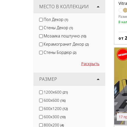
Vitr
Kalesinterflex
МЕСТО В КОЛЛЕКЦИИ
(3)
Stone4Home
(3)
Разм
Пол Декор
(1)
В на
Etili Seramik
(38)
Стены Декор
(1)
Serapool
(4)
Мозаика поштучно
(10)
от
Керамогранит Декор
(2)
Стены Бордюр
(2)
Раскрыть
РАЗМЕР
1200x600
(21)
600x600
(16)
600x1200
(12)
600x300
17 п
(10)
800x200
(4)