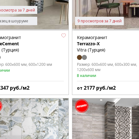
росмотра за 7 дней
зец в шоуруме
9 просмотров за 7 дней
амогранит
Керамогранит
keCement
Terrazzo-X
a (Турция)
Vitra (Турция)
ер:
600x600 мм
600x1200 мм
Размер:
600x600 мм
600x300 мм
1200x600 мм
личии
В наличии
2347
руб./м2
2177
руб./м2
от