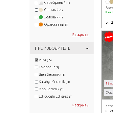
Серебряный
(1)
Разм
Светлый
(1)
В на
Зеленый
(1)
от
Оранжевый
(1)
Раскрыть
ПРОИЗВОДИТЕЛЬ
Vitra
(65)
Kalebodur
(1)
Bien Seramik
(15)
Kutahya Seramik
(20)
18 п
Rino Seramik
(1)
Обра
Edilcuoghi Edilgres
(1)
Usak Seramik
(23)
Раскрыть
Кер
Silk
Yurtbay Seramik
(26)