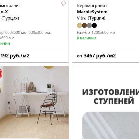
амогранит
Керамогранит
on-X
MarbleSystem
a (Турция)
Vitra (Турция)
ер:
600x600 мм
600x300 мм
Размер:
1200x600 мм
x600 мм
В наличии
личии
2192
руб./м2
3467
руб./м2
от