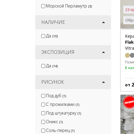
Морской Перламутр
(3)
23 п
Обра
НАЛИЧИЕ
Да
Кер
(10)
Fla
Vitr
ЭКСПОЗИЦИЯ
Разм
Да
(14)
В на
РИСУНОК
от
Под дуб
(1)
С прожилками
(1)
Под штукатурку
(1)
Оникс
(1)
Соль-перец
(1)