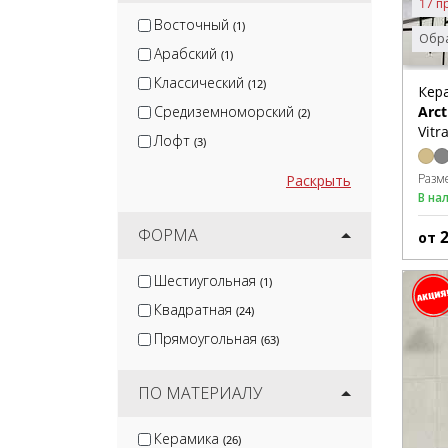
17 п
Восточный
(1)
Обра
Арабский
(1)
Классический
(12)
Кер
Средиземноморский
Arct
(2)
Vitr
Лофт
(3)
Разм
Раскрыть
В на
ФОРМА
от
Шестиугольная
(1)
Квадратная
(24)
Прямоугольная
(63)
ПО МАТЕРИАЛУ
Керамика
(26)