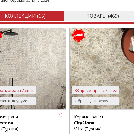
талог керамогранита 2024
КОЛЛЕКЦИИ (
65
)
ТОВАРЫ (
469
)
росмотра за 7 дней
33 просмотра за 7 дней
зец в шоуруме
Образец в шоуруме
амогранит
Керамогранит
rstone
CityStone
a (Турция)
Vitra (Турция)