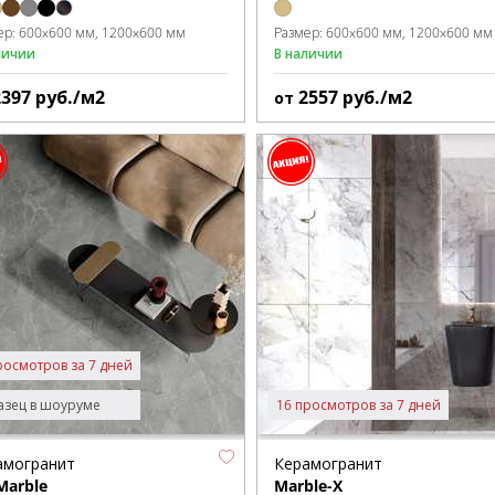
ер:
600x600 мм
1200x600 мм
Размер:
600x600 мм
1200x600 мм
личии
В наличии
2397
руб./м2
2557
руб./м2
от
росмотров за 7 дней
зец в шоуруме
16 просмотров за 7 дней
амогранит
Керамогранит
Marble
Marble-X