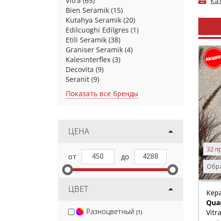
Vitra
(65)
Ка
Bien Seramik
(15)
Kutahya Seramik
(20)
Edilcuoghi Edilgres
(1)
Etili Seramik
(38)
Graniser Seramik
(4)
Kalesinterflex
(3)
Decovita
(9)
Seranit
(9)
Показать все бренды
ЦЕНА
32 п
Обра
ЦВЕТ
Кер
Qua
Разноцветный
Vitr
(1)