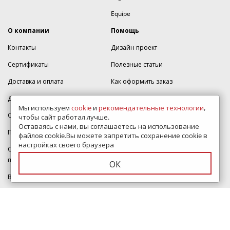
Equipe
О компании
Помощь
Контакты
Дизайн проект
Сертификаты
Полезные статьи
Доставка и оплата
Как оформить заказ
Дизайнерам
Карта сайта
Мы используем
cookie
и
рекомендательные технологии
,
Скидки
Написать директору
чтобы сайт работал лучше.
Оставаясь с нами, вы соглашаетесь на использование
Политика конфиденциальности
Тур по магазину
файлов cookie.Вы можете запретить сохранение cookie в
настройках своего браузера
Согласие на обработку
ВидеоОбзоры коллекций
персональных данных
ОК
Представлены в шоуруме
Вакансии
Смотрите также керамогранит для террасы в нашем магазине
в
Краснодаре
МКАД 2км внешняя сторона, д. 2, ТРЦ "Шоколад" (РИО) Реутов, -1