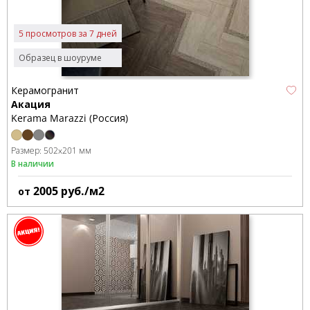
5 просмотров за 7 дней
Образец в шоуруме
Керамогранит
Акация
Kerama Marazzi (Россия)
Размер:
502x201 мм
В наличии
2005
руб./м2
от