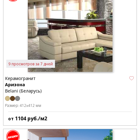
9 просмотров за 7 дней
Керамогранит
Аризона
Belani (Беларусь)
Размер:
412x412 мм
1104
руб./м2
от