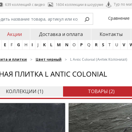
Тур по ма
639 коллекций с видео
1604 коллекции в шоуруме
Сравнение
Акции
Доставка и оплата
Контакты
E
F
G
H
I
J
K
L
M
N
O
P
Q
R
S
T
U
V
нита и плитки
Цвет черный
L Antic Colonial (Антик Колониал)
НАЯ ПЛИТКА L ANTIC COLONIAL
КОЛЛЕКЦИИ (
1
)
ТОВАРЫ (
2
)