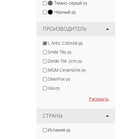
Темно-серый
(1)
Черный
(2)
ПРОИЗВОДИТЕЛЬ
L Antic Colonial
(2)
Smile Tile
(1)
Zerde Tile 2cm
(1)
MGM Ceramiche
(1)
SilverFox
(1)
Isla
(1)
Nadis
(1)
Раскрыть
Arcadia Ceramica
(10)
Protiles
СТРАНЫ
(12)
Terramatic
(16)
Испания
(2)
Kirovit
(2)