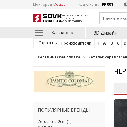
Мой город:
Москва
Код клиента:
-99-001
магазин и шоу-рум
плитки и
керамогранита
Каталог
3D Дизайн
Страны
Производители:
4
A
B
C
D
Керамическая плитка
Каталог керамогра
ЧЕР
ПОПУЛЯРНЫЕ БРЕНДЫ
Zerde Tile 2cm
(1)