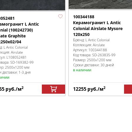
100344188
8052481
Керамогранит L Antic
амогранит L Antic
Colonial Airslate Mysore
nial (100242730)
120x250
late Graphite
Бренд:
L Antic Colonial
x250x02/04
Коллекция:
Airslate
д:
L Antic Colonial
Артикул:
100344188
екция:
Airslate
Код товара:
SD-263835
-99
кул:
L108052481
Размер:
2500x1200 мм
овара:
SD-169382
-99
Сроки доставки: 30 дней
ер:
2500x1200 мм
в наличии
 доставки: 1-3 дня
личии
2
2
55
руб.
/м
12255
руб.
/м