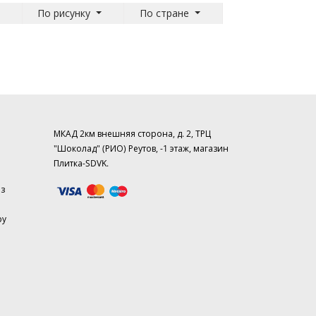
По рисунку
По стране
МКАД 2км внешняя сторона, д. 2, ТРЦ
"Шоколад" (РИО) Реутов, -1 этаж, магазин
Плитка-SDVK.
аз
ру