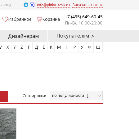
газину
info@plitka-sdvk.ru
Заказать звонок
+7 (495) 649-60-45
Избранное
Корзина
Пн-Вс 10:00-20:00
Покупателям
Дизайнерам
W
X
Y
Z
Г
Д
Е
К
М
Н
Р
У
Ф
Ш
по популярности
Cортировка: