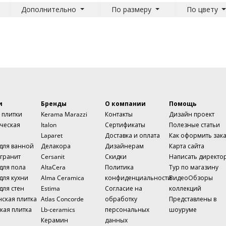
Дополнительно
По размеру
По цвету
и
Бренды
О компании
Помощь
 плитки
Kerama Marazzi
Контакты
Дизайн проект
ческая
Italon
Сертификаты
Полезные статьи
Laparet
Доставка и оплата
Как оформить зак
 для ванной
Делакора
Дизайнерам
Карта сайта
гранит
Cersanit
Скидки
Написать директо
для пола
AltaCera
Политика
Тур по магазину
для кухни
Alma Ceramica
конфиденциальности
ВидеоОбзоры
для стен
Estima
Согласие на
коллекций
нская плитка
Atlas Concorde
обработку
Представлены в
кая плитка
Lb-ceramics
персональных
шоуруме
Керамин
данных