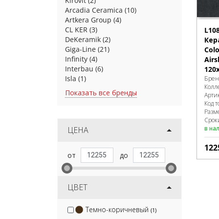
Kirovit
(2)
Arcadia Ceramica
(10)
Artkera Group
(4)
CL KER
(3)
L10
DeKeramik
(2)
Кер
Giga-Line
(21)
Colo
Infinity
(4)
Airs
Interbau
(6)
120
Isla
(1)
Брен
Колл
Показать все бренды
Арти
Код т
Разм
Сроки
в на
ЦЕНА
122
ЦВЕТ
Темно-коричневый
(1)