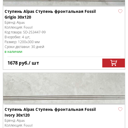
Ступень Alpas Ступень фронтальная Fossil
Grigio 30x120
Бренд:
Alpas
Коллекция:
Fossil
Код товара:
SD-253447
-99
В коробке
:
4 шт,
Размер:
1200x300 мм
Сроки доставки: 30 дней
в наличии
1678
руб.
/ шт
Ступень Alpas Ступень фронтальная Fossil
Ivory 30x120
Бренд:
Alpas
Коллекция:
Fossil