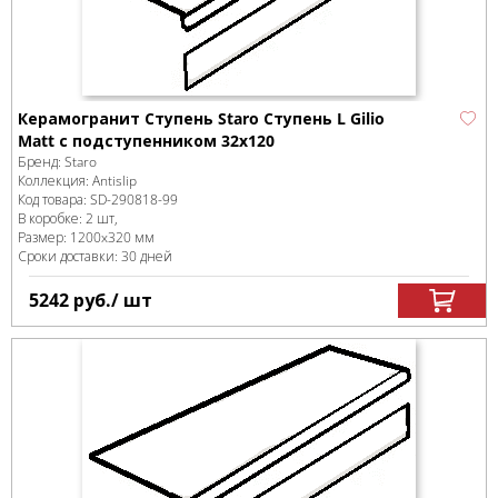
Керамогранит Ступень Staro Ступень L Gilio
Matt с подступенником 32x120
Бренд:
Staro
Коллекция:
Antislip
Код товара:
SD-290818
-99
В коробке
:
2 шт,
Размер:
1200x320 мм
Сроки доставки: 30 дней
5242
руб.
/ шт