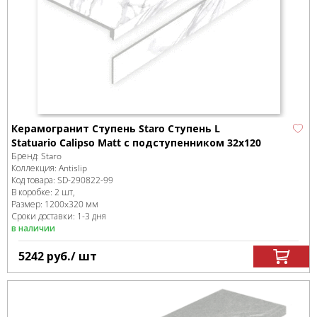
Керамогранит Ступень Staro Ступень L
Statuario Calipso Matt с подступенником 32x120
Бренд:
Staro
Коллекция:
Antislip
Код товара:
SD-290822
-99
В коробке
:
2 шт,
Размер:
1200x320 мм
Сроки доставки: 1-3 дня
в наличии
5242
руб.
/ шт