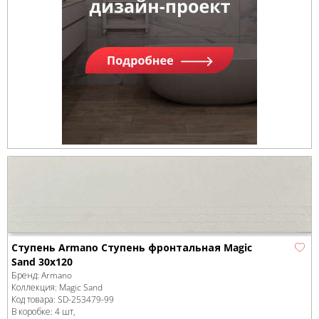
Ступень Armano Ступень фронтальная Magic
Sand 30x120
Бренд:
Armano
Коллекция:
Magic Sand
Код товара:
SD-253479
-99
В коробке
:
4 шт,