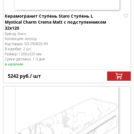
Керамогранит Ступень Staro Ступень L
Mystical Charm Crema Matt с подступенником
32x120
Бренд:
Staro
Коллекция:
Antislip
Код товара:
SD-290820
-99
В коробке
:
2 шт,
Размер:
1200x320 мм
Сроки доставки: 1-3 дня
в наличии
5242
руб.
/ шт