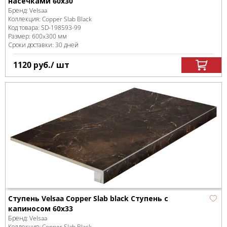
насечками 60х30
Бренд:
Velsaa
Коллекция:
Copper Slab Black
Код товара:
SD-198593
-99
Размер:
600x300 мм
Сроки доставки: 30 дней
1120
руб.
/ шт
Ступень Velsaa Copper Slab black Ступень с
капиносом 60х33
Бренд:
Velsaa
Коллекция:
Copper Slab Black