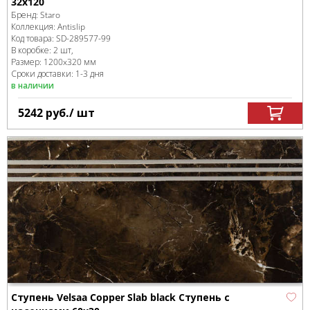
32x120
Бренд:
Staro
Коллекция:
Antislip
Код товара:
SD-289577
-99
В коробке
:
2 шт,
Размер:
1200x320 мм
Сроки доставки: 1-3 дня
в наличии
5242
руб.
/ шт
Ступень Velsaa Copper Slab black Ступень с