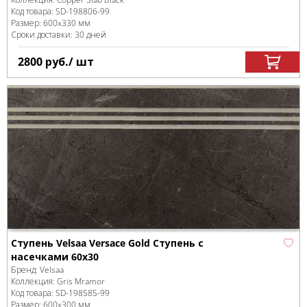
Код товара:
SD-198806
-99
Размер:
600x330 мм
Сроки доставки: 30 дней
2800
руб.
/ шт
Ступень Velsaa Versace Gold Ступень с
насечками 60х30
Бренд:
Velsaa
Коллекция:
Gris Mramor
Код товара:
SD-198585
-99
Размер:
600x300 мм