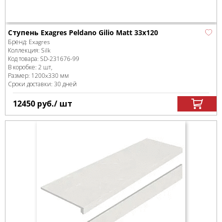
Ступень Exagres Peldano Gilio Matt 33x120
Бренд:
Exagres
Коллекция:
Silk
Код товара:
SD-231676
-99
В коробке
:
2 шт,
Размер:
1200x330 мм
Сроки доставки: 30 дней
12450
руб.
/ шт