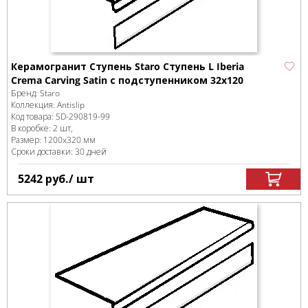
Керамогранит Ступень Staro Ступень L Iberia
Crema Carving Satin с подступенником 32x120
Бренд:
Staro
Коллекция:
Antislip
Код товара:
SD-290819
-99
В коробке
:
2 шт,
Размер:
1200x320 мм
Сроки доставки: 30 дней
5242
руб.
/ шт