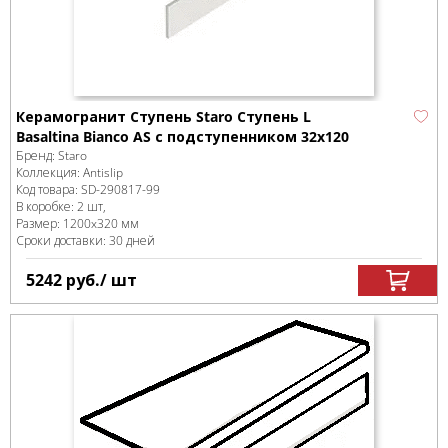
Керамогранит Ступень Staro Ступень L
Basaltina Bianco AS с подступенником 32x120
Бренд:
Staro
Коллекция:
Antislip
Код товара:
SD-290817
-99
В коробке
:
2 шт,
Размер:
1200x320 мм
Сроки доставки: 30 дней
5242
руб.
/ шт