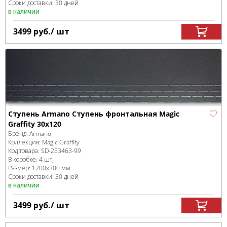
Сроки доставки: 30 дней
в наличии
3499
руб.
/ шт
Ступень Armano Ступень фронтальная Magic
Graffity 30x120
Бренд:
Armano
Коллекция:
Magic Graffity
Код товара:
SD-253463
-99
В коробке
:
4 шт,
Размер:
1200x300 мм
Сроки доставки: 30 дней
в наличии
3499
руб.
/ шт