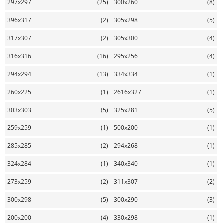
297x297
(25)
300x260
(8)
396x317
(2)
305x298
(5)
317x307
(2)
305x300
(4)
316x316
(16)
295x256
(4)
294x294
(13)
334x334
(1)
260x225
(1)
2616x327
(1)
303x303
(5)
325x281
(5)
259x259
(1)
500x200
(1)
285x285
(2)
294x268
(1)
324x284
(1)
340x340
(1)
273x259
(2)
311x307
(2)
300x298
(5)
300x290
(3)
200x200
(4)
330x298
(1)