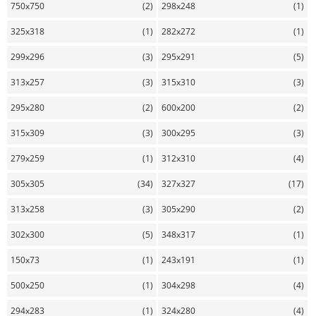
750x750
(2)
298x248
(1)
325x318
(1)
282x272
(1)
299x296
(3)
295x291
(5)
313x257
(3)
315x310
(3)
295x280
(2)
600x200
(2)
315x309
(3)
300x295
(3)
279x259
(1)
312x310
(4)
305x305
(34)
327x327
(17)
313x258
(3)
305x290
(2)
302x300
(5)
348x317
(1)
150x73
(1)
243x191
(1)
500x250
(1)
304x298
(4)
294x283
(1)
324x280
(4)