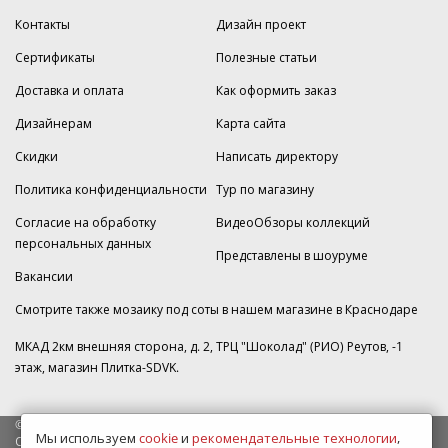
Контакты
Дизайн проект
Сертификаты
Полезные статьи
Доставка и оплата
Как оформить заказ
Дизайнерам
Карта сайта
Скидки
Написать директору
Политика конфиденциальности
Тур по магазину
Согласие на обработку
ВидеоОбзоры коллекций
персональных данных
Представлены в шоуруме
Вакансии
Смотрите также мозаику под соты в нашем магазине
в Краснодаре
МКАД 2км внешняя сторона, д. 2, ТРЦ "Шоколад" (РИО) Реутов, -1
этаж, магазин Плитка-SDVK.
© 2009—2026 г. Все права защищены
Мы используем
cookie
и
рекомендательные технологии
,
Обращаем Ваше внимание на то, что данный интернет-сайт носит