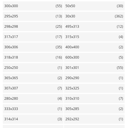
300x300
(55)
50х50
(30)
295x295
(13)
30х30
(362)
298x298
(25)
495x313
(12)
317x317
(17)
315x315
(4)
306x306
(35)
400x400
(2)
318x318
(16)
600x300
(5)
250x250
(1)
301x301
(55)
365x365
(2)
290x290
(1)
307x307
(7)
325x325
(1)
280x280
(4)
310x310
(7)
333x333
(1)
305x285
(2)
314x314
(3)
292x292
(1)