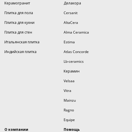
Керамогранит
Делакора
Плитка для пола
Cersanit
Плитка для кухни
AltaCera
Плитка для стен
Alma Ceramica
Итальянская плитка
Estima
Индийская плитка
Atlas Concorde
Lb-ceramics
Керамин
Velsaa
Vitra
Mainzu
Ragno
Equipe
О компании
Помощь