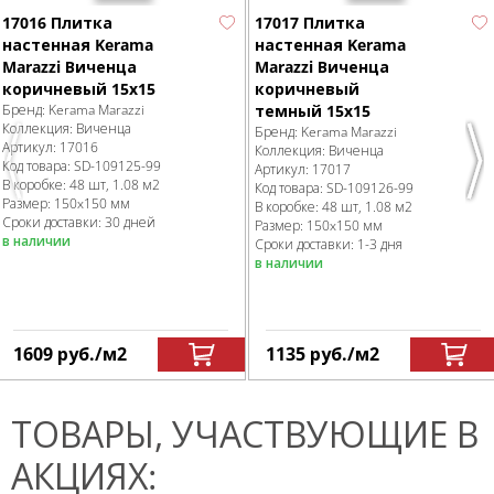
17016 Плитка
17017 Плитка
настенная Kerama
настенная Kerama
Marazzi Виченца
Marazzi Виченца
коричневый 15х15
коричневый
Бренд:
Kerama Marazzi
темный 15х15
Коллекция:
Виченца
Бренд:
Kerama Marazzi
Артикул:
17016
Коллекция:
Виченца
Код товара:
SD-109125
-99
Previous
Nex
Артикул:
17017
В коробке
:
48 шт, 1.08 м
2
Код товара:
SD-109126
-99
Размер:
150x150 мм
В коробке
:
48 шт, 1.08 м
2
Сроки доставки: 30 дней
Размер:
150x150 мм
в наличии
Сроки доставки: 1-3 дня
в наличии
1609
руб.
/м
2
1135
руб.
/м
2
ТОВАРЫ, УЧАСТВУЮЩИЕ В
АКЦИЯХ: