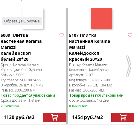
Образец в шоуруме
5009 Плитка
5107 Плитка
настенная Kerama
настенная Kerama
Marazzi
Marazzi
Калейдоскоп
Калейдоскоп
белый 20*20
красный 20*20
Бренд:
Kerama Marazzi
Бренд:
Kerama Marazzi
Previous
Nex
Коллекция:
Калейдоскоп
Коллекция:
Калейдоскоп
Артикул:
5009
Артикул:
5107
Код товара:
SD-18074
-99
Код товара:
SD-18075
-99
В коробке
:
26 шт, 1.04 м
2
В коробке
:
26 шт, 1.04 м
2
Размер:
200x200 мм
Размер:
200x200 мм
Товар продается упаковками
Товар продается упаковками
Сроки доставки: 1-3 дня
Сроки доставки: 1-3 дня
в наличии
в наличии
1130
руб.
/м
2
1454
руб.
/м
2