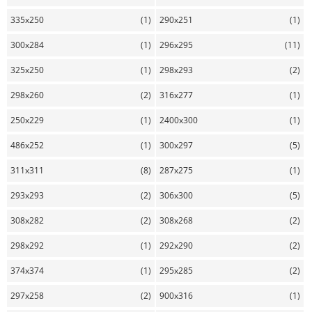
335x250
(1)
290x251
(1)
300x284
(1)
296x295
(11)
325x250
(1)
298x293
(2)
298x260
(2)
316x277
(1)
250x229
(1)
2400x300
(1)
486x252
(1)
300x297
(5)
311x311
(8)
287x275
(1)
293x293
(2)
306x300
(5)
308x282
(2)
308x268
(2)
298x292
(1)
292x290
(2)
374x374
(1)
295x285
(2)
297x258
(2)
900x316
(1)