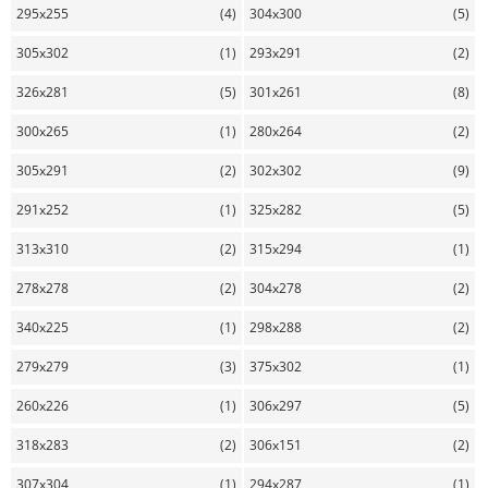
295x255
(4)
304x300
(5)
305x302
(1)
293x291
(2)
326x281
(5)
301x261
(8)
300x265
(1)
280x264
(2)
305x291
(2)
302x302
(9)
291x252
(1)
325x282
(5)
313x310
(2)
315x294
(1)
278x278
(2)
304x278
(2)
340x225
(1)
298x288
(2)
279x279
(3)
375x302
(1)
260x226
(1)
306x297
(5)
318x283
(2)
306x151
(2)
307x304
(1)
294x287
(1)