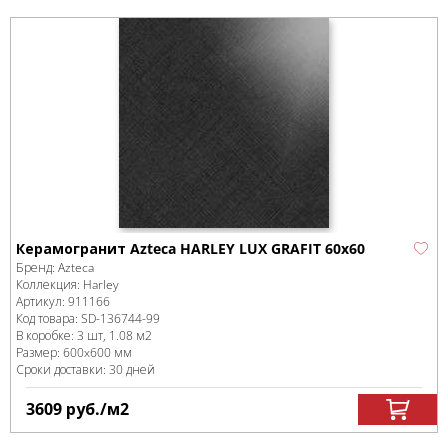
Керамогранит Azteca HARLEY LUX GRAFIT 60x60
Бренд:
Azteca
Коллекция:
Harley
Артикул:
911166
Код товара:
SD-136744
-99
В коробке
:
3 шт, 1.08 м
2
Размер:
600x600 мм
Сроки доставки: 30 дней
3609
руб.
/м
2