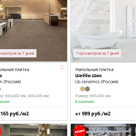
осмотров за 7 дней
7 просмотров за 7 дней
ольная плитка
Напольная плитка
a
Шебби Шик
on (Россия)
Lb-ceramics (Россия)
ер:
600x600 мм
600x300 мм
Размер:
600x200 мм
личии
В наличии
2165
руб./м2
989
руб./м2
от