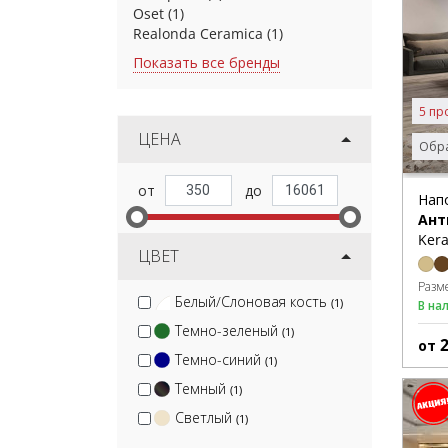
Oset
(1)
Realonda Ceramica
(1)
Показать все бренды
5 пр
ЦЕНА
Обра
Нап
Ант
Kera
ЦВЕТ
Разм
Белый/Слоновая кость
(1)
В на
Темно-зеленый
(1)
от
Темно-синий
(1)
Темный
(1)
Светлый
(1)