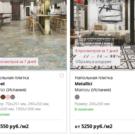
8 просмотров за 7 дней
росмотров за 7 дней
Образец в шоуруме
ольная плитка
Напольная плитка
pet
Metallici
ici (Испания)
Mainzu (Испания)
ер:
756x251 мм
290x250 мм
Размер:
200x200 мм
x500 мм
1000x1000 мм
В наличии
личии
4550
руб./м2
5250
руб./м2
от