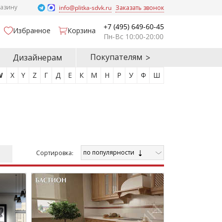
газину
info@plitka-sdvk.ru
Заказать звонок
+7 (495) 649-60-45
Избранное
Корзина
Пн-Вс 10:00-20:00
Покупателям
Дизайнерам
W
X
Y
Z
Г
Д
Е
К
М
Н
Р
У
Ф
Ш
по популярности
Cортировка: