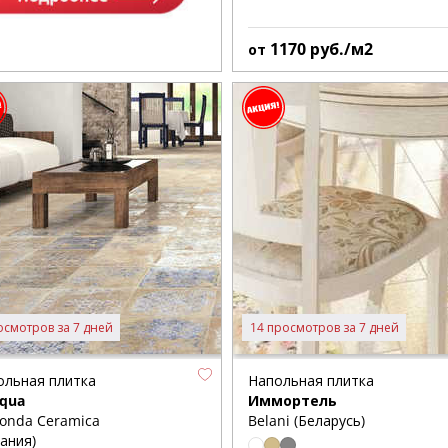
1170
руб./м2
от
осмотров за 7 дней
14 просмотров за 7 дней
ольная плитка
Напольная плитка
iqua
Иммортель
londa Ceramica
Belani (Беларусь)
ания)