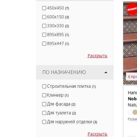
450x450
(7)
600x150
(3)
330x330
(2)
895x895
(1)
895x447
(1)
Раскрыть
ПО НАЗНАЧЕНИЮ
6 пр
Строительная плитка
(1)
Нап
Клинкер
(1)
Nob
Для фасада
(2)
Natu
Для туалета
(2)
Разм
Для наружней отделки
(3)
Раскрыть