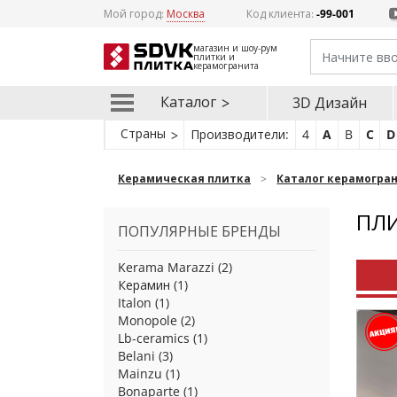
Мой город:
Москва
Код клиента:
-99-001
магазин и шоу-рум
плитки и
керамогранита
Каталог
3D Дизайн
Страны
Производители:
4
A
B
C
D
Керамическая плитка
Каталог керамогра
ПЛИ
ПОПУЛЯРНЫЕ БРЕНДЫ
Kerama Marazzi
(2)
Керамин
(1)
Italon
(1)
Monopole
(2)
Lb-ceramics
(1)
Belani
(3)
Mainzu
(1)
Bonaparte
(1)