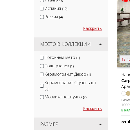
(1)
Испания
(19)
Россия
(4)
Раскрыть
МЕСТО В КОЛЛЕКЦИИ
Погонный метр
(1)
18 п
Подступенок
(1)
Керамогранит Декор
Нап
(1)
Car
Керамогранит Ступень шт.
Apar
(2)
Мозаика поштучно
(2)
Разм
1000
Раскрыть
В на
от
РАЗМЕР