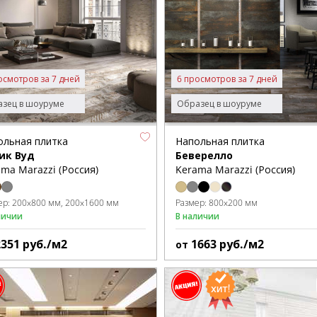
осмотров за 7 дней
6 просмотров за 7 дней
зец в шоуруме
Образец в шоуруме
ольная плитка
Напольная плитка
ик Вуд
Беверелло
ma Marazzi (Россия)
Kerama Marazzi (Россия)
ер:
200x800 мм
200x1600 мм
Размер:
800x200 мм
личии
В наличии
2351
руб./м2
1663
руб./м2
от