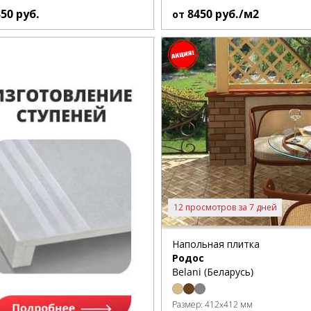
350
руб.
8450
руб./м2
от
12 просмотров за 7 дней
Напольная плитка
Родос
Belani (Беларусь)
Размер:
412x412 мм