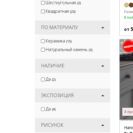
Шестиугольная
(2)
Квадратная
Разм
(23)
В на
ПО МАТЕРИАЛУ
от
Керамика
(15)
Натуральный камень
(3)
НАЛИЧИЕ
Да
(2)
ЭКСПОЗИЦИЯ
Да
(4)
8 пр
РИСУНОК
Нап