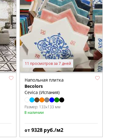
11 просмотров за 7 дней
Напольная плитка
Becolors
Cevica (Испания)
Размер:
133x133 мм
В наличии
9328
руб./м2
от