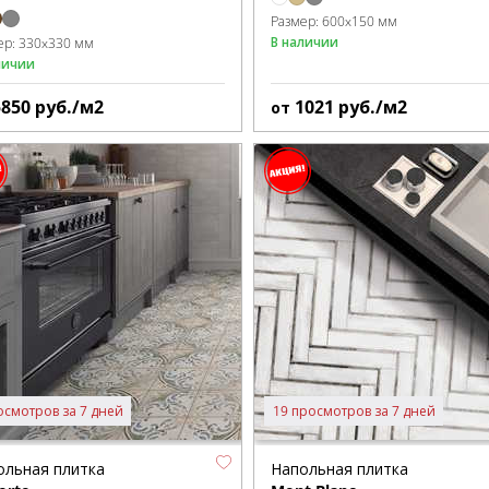
Размер:
600x150 мм
В наличии
ер:
330x330 мм
личии
5850
руб./м2
1021
руб./м2
от
осмотров за 7 дней
19 просмотров за 7 дней
ольная плитка
Напольная плитка