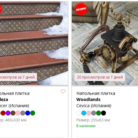
осмотров за 7 дней
20 просмотров за 7 дней
ольная плитка
Напольная плитка
leza
Woodlands
cer (Испания)
Cevica (Испания)
ер:
460x330 мм
Размер:
255x63 мм
В наличии