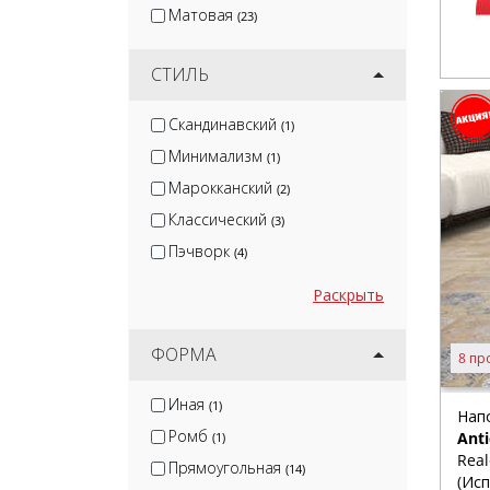
Матовая
(23)
СТИЛЬ
Скандинавский
(1)
Минимализм
(1)
Марокканский
(2)
Классический
(3)
Пэчворк
(4)
Раскрыть
ФОРМА
8 пр
Иная
(1)
Нап
Ромб
Ant
(1)
Rea
Прямоугольная
(14)
(Исп