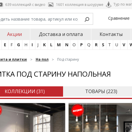
Тур по ма
639 коллекций с видео
1601 коллекция в шоуруме
Сравнение
Акции
Доставка и оплата
Контакты
E
F
G
H
I
J
K
L
M
N
O
P
Q
R
S
T
U
V
нита и плитки
На пол
Под старину
ТКА ПОД СТАРИНУ НАПОЛЬНАЯ
КОЛЛЕКЦИИ (
31
)
ТОВАРЫ (
223
)