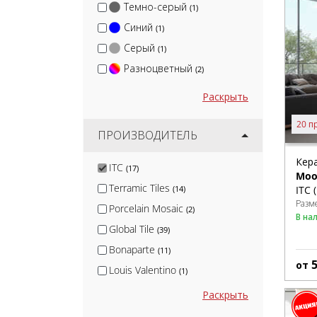
Темно-серый
(1)
Синий
(1)
Серый
(1)
Разноцветный
(2)
Раскрыть
20 п
ПРОИЗВОДИТЕЛЬ
Кер
ITC
(17)
Moo
Terramic Tiles
ITC 
(14)
Разм
Porcelain Mosaic
(2)
В на
Global Tile
(39)
Bonaparte
(11)
от
Louis Valentino
(1)
Realistik
(31)
Раскрыть
Q-Stones
(3)