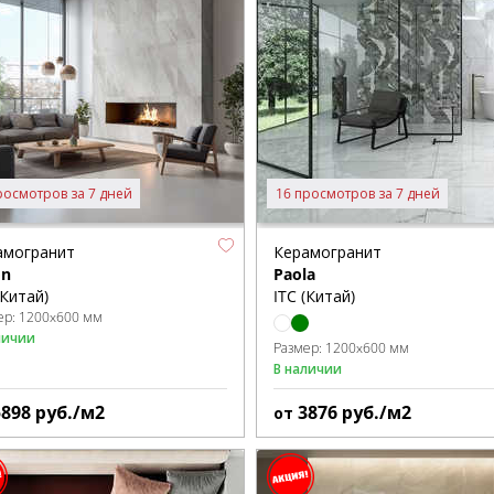
росмотров за 7 дней
16 просмотров за 7 дней
амогранит
Керамогранит
n
Paola
(Китай)
ITC (Китай)
ер:
1200x600 мм
личии
Размер:
1200x600 мм
В наличии
5898
руб./м2
3876
руб./м2
от