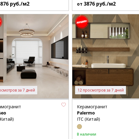
3876
руб./м2
3876
руб./м2
от
осмотров за 7 дней
12 просмотров за 7 дней
амогранит
Керамогранит
seo
Palermo
(Китай)
ITC (Китай)
В наличии