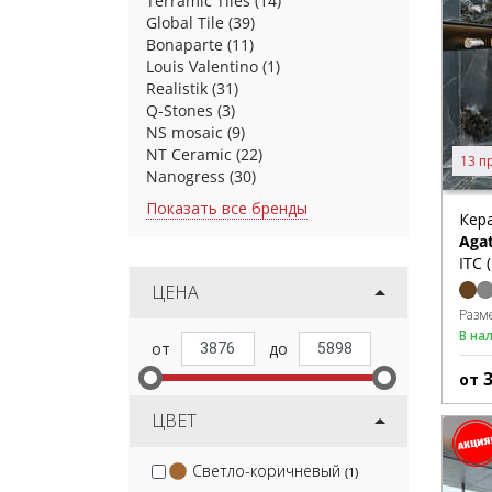
Terramic Tiles
(14)
Global Tile
(39)
Bonaparte
(11)
Louis Valentino
(1)
Realistik
(31)
Q-Stones
(3)
NS mosaic
(9)
NT Ceramic
(22)
13 п
Nanogress
(30)
Показать все бренды
Кер
Aga
ITC 
ЦЕНА
Разм
В на
от
ЦВЕТ
Светло-коричневый
(1)