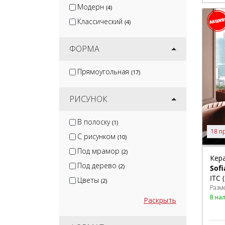
Модерн
(4)
Классический
(4)
ФОРМА
Прямоугольная
(17)
РИСУНОК
В полоску
(1)
18 п
С рисунком
(10)
Под мрамор
(2)
Кер
Под дерево
(2)
Sofi
ITC 
Цветы
(2)
Разм
В на
Раскрыть