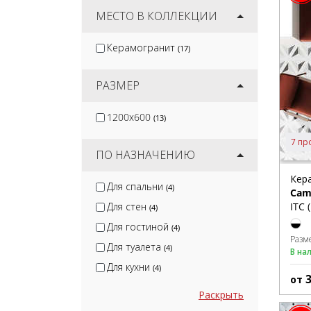
DeShun Ceramics
МЕСТО В КОЛЛЕКЦИИ
(1)
Zibo Fusure
(1)
Керамогранит
(17)
NS Ceramic
(1)
Monalisa
(1)
РАЗМЕР
1200x600
(13)
7 пр
ПО НАЗНАЧЕНИЮ
Кер
Для спальни
(4)
Cami
ITC 
Для стен
(4)
Для гостиной
(4)
Разм
Для туалета
(4)
В на
Для кухни
(4)
от
Раскрыть