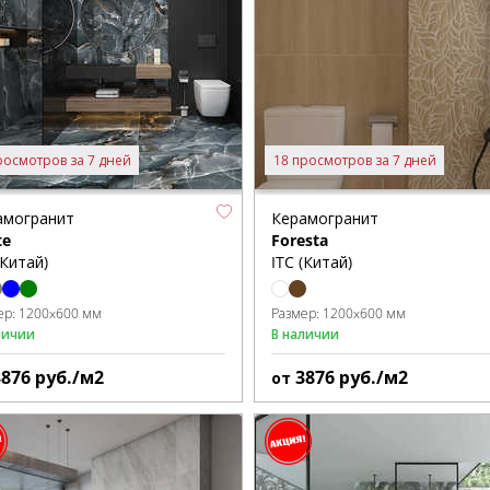
росмотров за 7 дней
18 просмотров за 7 дней
амогранит
Керамогранит
te
Foresta
(Китай)
ITC (Китай)
ер:
1200x600 мм
Размер:
1200x600 мм
личии
В наличии
3876
руб./м2
3876
руб./м2
от