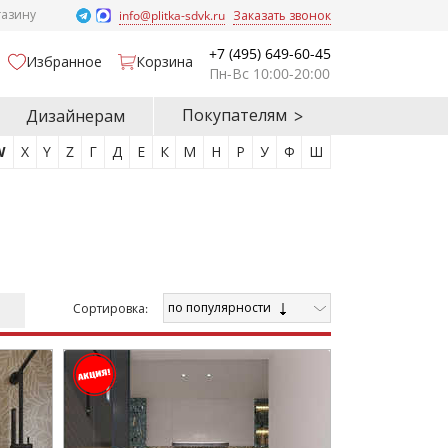
газину
info@plitka-sdvk.ru
Заказать звонок
+7 (495) 649-60-45
Избранное
Корзина
Пн-Вс 10:00-20:00
Покупателям
Дизайнерам
W
X
Y
Z
Г
Д
Е
К
М
Н
Р
У
Ф
Ш
по популярности
Cортировка: