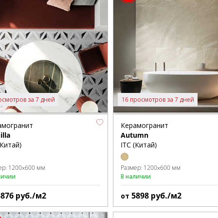
осмотров за 7 дней
16 просмотров за 7 дней
амогранит
Керамогранит
lla
Autumn
(Китай)
ITC (Китай)
ер:
1200x600 мм
Размер:
1200x600 мм
личии
В наличии
3876
руб./м2
5898
руб./м2
от