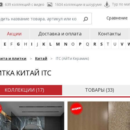
Тур по ма
639 коллекций с видео
1604 коллекции в шоуруме
Сравнение
Акции
Доставка и оплата
Контакты
E
F
G
H
I
J
K
L
M
N
O
P
Q
R
S
T
U
V
нита и плитки
Китай
ITC (АйТи Керамик)
ТКА КИТАЙ ITC
КОЛЛЕКЦИИ (
17
)
ТОВАРЫ (
33
)