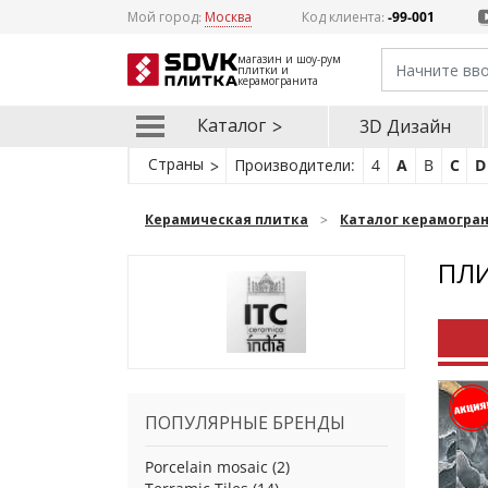
Мой город:
Москва
Код клиента:
-99-001
магазин и шоу-рум
плитки и
керамогранита
Каталог
3D Дизайн
Страны
Производители:
4
A
B
C
D
Керамическая плитка
Каталог керамогра
ПЛИ
ПОПУЛЯРНЫЕ БРЕНДЫ
Porcelain mosaic
(2)