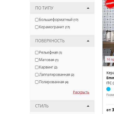
ПО ТИПУ
Большеформатный
(17)
Керамогранит
(17)
ПОВЕРХНОСТЬ
Рельефная
(1)
16 п
Матовая
(1)
Карвинг
(2)
Кер
Лаппатированная
(2)
Em
Полированная
(4)
ITC 
Раскрыть
Разм
СТИЛЬ
от