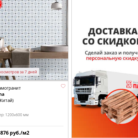
росмотров за 7 дней
амогранит
ma
(Китай)
ер:
1200x600 мм
3876
руб./м2