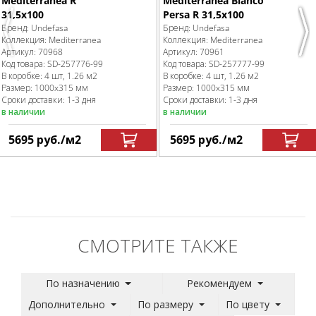
Mediterranea R
Mediterranea Blanco
31,5x100
Persa R 31,5x100
Бренд:
Undefasa
Бренд:
Undefasa
Previous
Nex
Коллекция:
Mediterranea
Коллекция:
Mediterranea
Артикул:
70968
Артикул:
70961
Код товара:
SD-257776
-99
Код товара:
SD-257777
-99
В коробке
:
4 шт, 1.26 м
2
В коробке
:
4 шт, 1.26 м
2
Размер:
1000x315 мм
Размер:
1000x315 мм
Сроки доставки: 1-3 дня
Сроки доставки: 1-3 дня
в наличии
в наличии
5695
руб.
/м
2
5695
руб.
/м
2
СМОТРИТЕ ТАКЖЕ
По назначению
Рекомендуем
Дополнительно
По размеру
По цвету