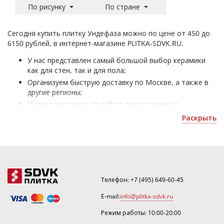
По рисунку
По стране
Сегодня купить плитку Ундефаза можно по цене от 450 до
6150 рублей, в интернет-магазине PLITKA-SDVK.RU.
У нас представлен самый большой выбор керамики
как для стен, так и для пола;
Организуем быструю доставку по Москве, а также в
другие регионы;
Испанская плитка Undefasa представлена в
разнообразии: формата - 800x800, 1000x315 мм,
Раскрыть
рисунка - под мрамор, под паркет, цвета - светло-
коричневый, серый, стиля - модерн и способна
сделать уникальный интерьер в любом помещении;
В элементы таких коллекций как, Mediterranea, Art,
Essenza входят: керамогранит, плитка настенная;
Покупая ее, Вы получаете официальную гарантию
Телефон:
+7 (495) 649-60-45
качества от мирового производителя, а также
E-mail:
info@plitka-sdvk.ru
возможность приобрести товар по акции или скидки.
Режим работы: 10:00-20:00