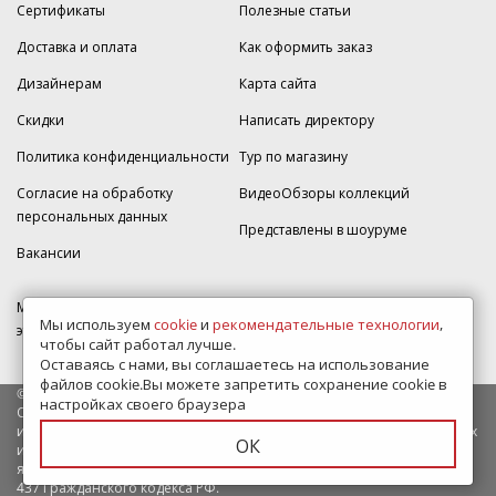
Сертификаты
Полезные статьи
Доставка и оплата
Как оформить заказ
Дизайнерам
Карта сайта
Скидки
Написать директору
Политика конфиденциальности
Тур по магазину
Согласие на обработку
ВидеоОбзоры коллекций
персональных данных
Представлены в шоуруме
Вакансии
МКАД 2км внешняя сторона, д. 2, ТРЦ "Шоколад" (РИО) Реутов, -1
Мы используем
cookie
и
рекомендательные технологии
,
этаж, магазин Плитка-SDVK.
чтобы сайт работал лучше.
Оставаясь с нами, вы соглашаетесь на использование
файлов cookie.Вы можете запретить сохранение cookie в
© 2009—2026 г. Все права защищены
настройках своего браузера
Обращаем Ваше внимание на то, что данный интернет-сайт носит
исключительно информационный характер и ни при каких условиях
ОК
информационные материалы и цены, размещенные на сайте, не
являются публичной офертой, определяемой положениями Статьи
437 Гражданского кодекса РФ.