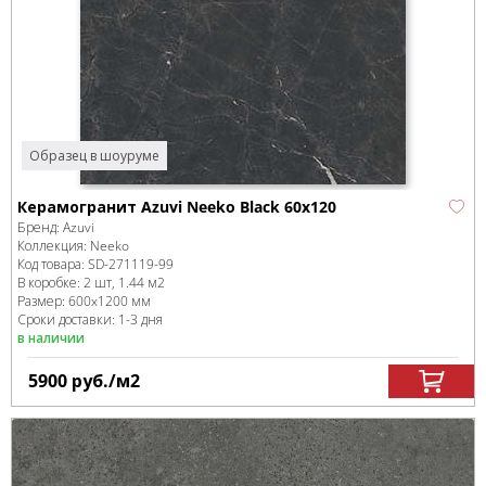
Образец в шоуруме
Керамогранит Azuvi Neeko Black 60x120
Бренд:
Azuvi
Коллекция:
Neeko
Код товара:
SD-271119
-99
В коробке
:
2 шт, 1.44 м
2
Размер:
600x1200 мм
Сроки доставки: 1-3 дня
в наличии
5900
руб.
/м
2