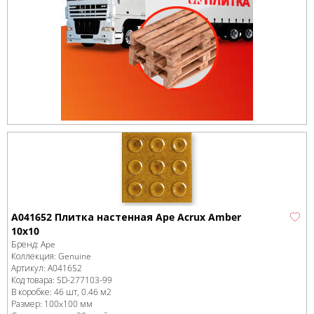
A041652 Плитка настенная Ape Acrux Amber
10x10
Бренд:
Ape
Коллекция:
Genuine
Артикул:
A041652
Код товара:
SD-277103
-99
В коробке
:
46 шт, 0.46 м
2
Размер:
100x100 мм