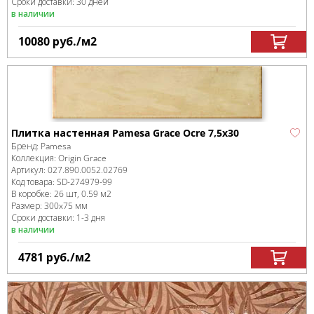
Сроки доставки: 30 дней
в наличии
10080
руб.
/м
2
Плитка настенная Pamesa Grace Ocre 7,5x30
Бренд:
Pamesa
Коллекция:
Origin Grace
Артикул:
027.890.0052.02769
Код товара:
SD-274979
-99
В коробке
:
26 шт, 0.59 м
2
Размер:
300x75 мм
Сроки доставки: 1-3 дня
в наличии
4781
руб.
/м
2