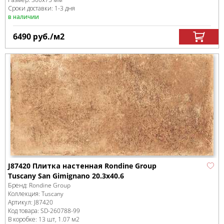
Сроки доставки: 1-3 дня
в наличии
6490
руб.
/м
2
J87420 Плитка настенная Rondine Group
Tuscany San Gimignano 20.3x40.6
Бренд:
Rondine Group
Коллекция:
Tuscany
Артикул:
J87420
Код товара:
SD-260788
-99
В коробке
:
13 шт, 1.07 м
2