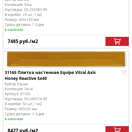
Коллекция:
Etna
Код товара:
SD-250382
-99
В коробке
:
20 шт, 1 м
2
Размер:
300x150 мм
Сроки доставки: 1-3 дня
в наличии
7485
руб.
/м
2
31165 Плитка настенная Equipe Vitral Axis
Honey Reactive 5x40
Бренд:
Equipe
Коллекция:
Vitral
Артикул:
31165
Код товара:
SD-269374
-99
В коробке
:
50 шт, 1 м
2
Размер:
400x50 мм
Сроки доставки: 1-3 дня
в наличии
8427
руб.
/м
2