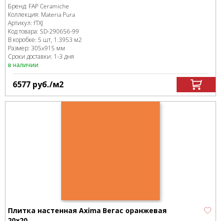
Бренд:
FAP Ceramiche
Коллекция:
Materia Pura
Артикул:
fTXJ
Код товара:
SD-290656
-99
В коробке
:
5 шт, 1.3953 м
2
Размер:
305x915 мм
Сроки доставки: 1-3 дня
в наличии
6577
руб.
/м
2
Плитка настенная Axima Вегас оранжевая
20х20