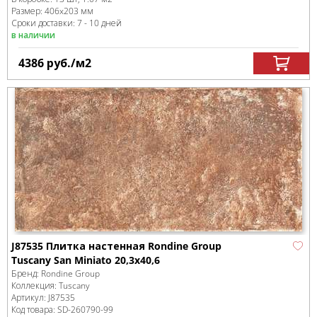
Размер:
406x203 мм
Сроки доставки: 7 - 10 дней
в наличии
4386
руб.
/м
2
J87535 Плитка настенная Rondine Group
Tuscany San Miniato 20,3x40,6
Бренд:
Rondine Group
Коллекция:
Tuscany
Артикул:
J87535
Код товара:
SD-260790
-99