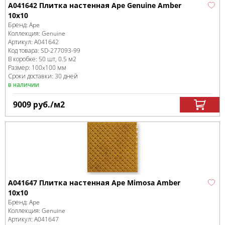
A041642 Плитка настенная Ape Genuine Amber
10x10
Бренд:
Ape
Коллекция:
Genuine
Артикул:
A041642
Код товара:
SD-277093
-99
В коробке
:
50 шт, 0.5 м
2
Размер:
100x100 мм
Сроки доставки: 30 дней
в наличии
9009
руб.
/м
2
A041647 Плитка настенная Ape Mimosa Amber
10x10
Бренд:
Ape
Коллекция:
Genuine
Артикул:
A041647