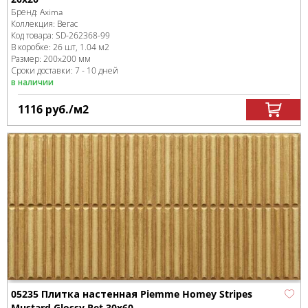
Бренд:
Axima
Коллекция:
Вегас
Код товара:
SD-262368
-99
В коробке
:
26 шт, 1.04 м
2
Размер:
200x200 мм
Сроки доставки: 7 - 10 дней
в наличии
1116
руб.
/м
2
05235 Плитка настенная Piemme Homey Stripes
Mustard Glossy Ret 30x60