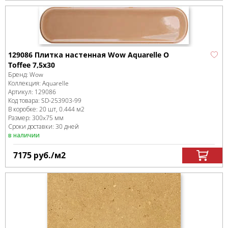
129086 Плитка настенная Wow Aquarelle O
Toffee 7,5x30
Бренд:
Wow
Коллекция:
Aquarelle
Артикул:
129086
Код товара:
SD-253903
-99
В коробке
:
20 шт, 0.444 м
2
Размер:
300x75 мм
Сроки доставки: 30 дней
в наличии
7175
руб.
/м
2