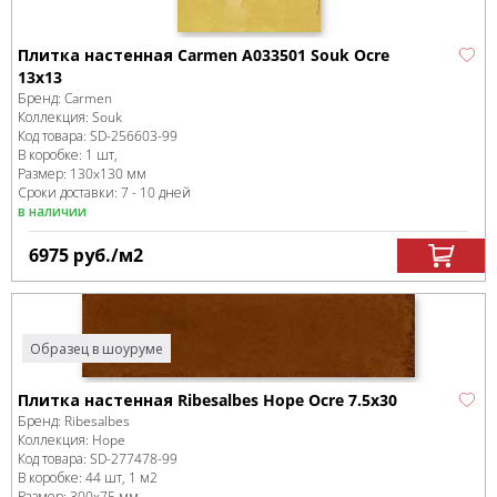
Плитка настенная Carmen A033501 Souk Ocre
13х13
Бренд:
Carmen
Коллекция:
Souk
Код товара:
SD-256603
-99
В коробке
:
1 шт,
Размер:
130x130 мм
Сроки доставки: 7 - 10 дней
в наличии
6975
руб.
/м
2
Образец в шоуруме
Плитка настенная Ribesalbes Hope Ocre 7.5x30
Бренд:
Ribesalbes
Коллекция:
Hope
Код товара:
SD-277478
-99
В коробке
:
44 шт, 1 м
2
Размер:
300x75 мм