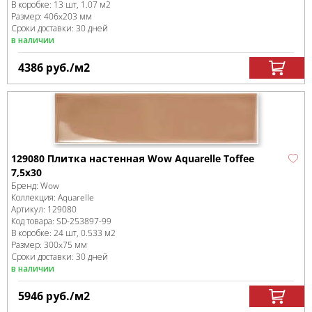
В коробке
:
13 шт, 1.07 м
2
Размер:
406x203 мм
Сроки доставки: 30 дней
в наличии
4386
руб.
/м
2
129080 Плитка настенная Wow Aquarelle Toffee
7,5x30
Бренд:
Wow
Коллекция:
Aquarelle
Артикул:
129080
Код товара:
SD-253897
-99
В коробке
:
24 шт, 0.533 м
2
Размер:
300x75 мм
Сроки доставки: 30 дней
в наличии
5946
руб.
/м
2