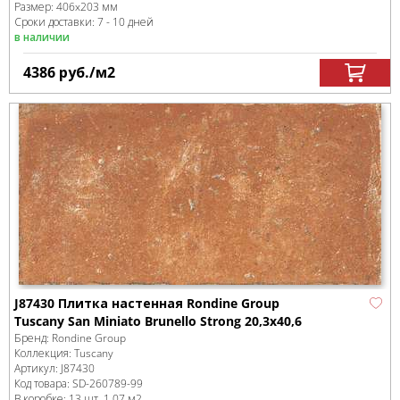
Размер:
406x203 мм
Сроки доставки: 7 - 10 дней
в наличии
4386
руб.
/м
2
J87430 Плитка настенная Rondine Group
Tuscany San Miniato Brunello Strong 20,3x40,6
Бренд:
Rondine Group
Коллекция:
Tuscany
Артикул:
J87430
Код товара:
SD-260789
-99
В коробке
:
13 шт, 1.07 м
2