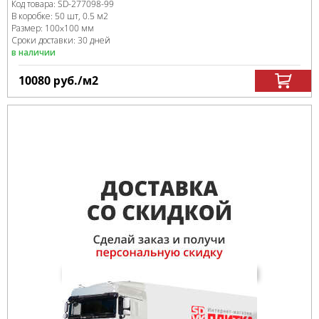
Код товара:
SD-277098
-99
В коробке
:
50 шт, 0.5 м
2
Размер:
100x100 мм
Сроки доставки: 30 дней
в наличии
10080
руб.
/м
2