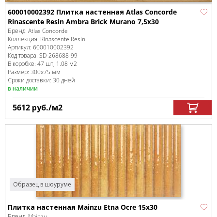
600010002392 Плитка настенная Atlas Concorde
Rinascente Resin Ambra Brick Murano 7,5x30
Бренд:
Atlas Concorde
Коллекция:
Rinascente Resin
Артикул:
600010002392
Код товара:
SD-268688
-99
В коробке
:
47 шт, 1.08 м
2
Размер:
300x75 мм
Сроки доставки: 30 дней
в наличии
5612
руб.
/м
2
Образец в шоуруме
Плитка настенная Mainzu Etna Ocre 15x30
Бренд:
Mainzu