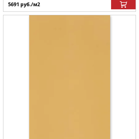
5691
руб.
/м
2