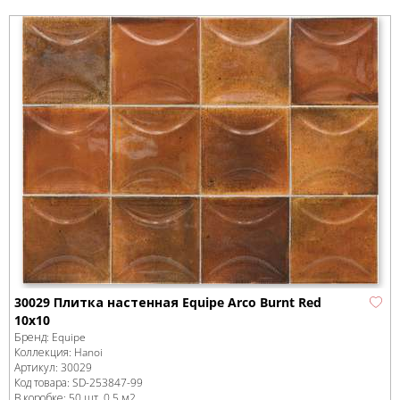
30029 Плитка настенная Equipe Arco Burnt Red
10х10
Бренд:
Equipe
Коллекция:
Hanoi
Артикул:
30029
Код товара:
SD-253847
-99
В коробке
:
50 шт, 0.5 м
2