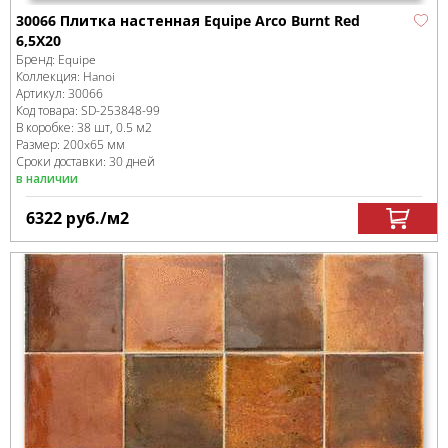
30066 Плитка настенная Equipe Arco Burnt Red
6,5X20
Бренд:
Equipe
Коллекция:
Hanoi
Артикул:
30066
Код товара:
SD-253848
-99
В коробке
:
38 шт, 0.5 м
2
Размер:
200x65 мм
Сроки доставки: 30 дней
в наличии
6322
руб.
/м
2