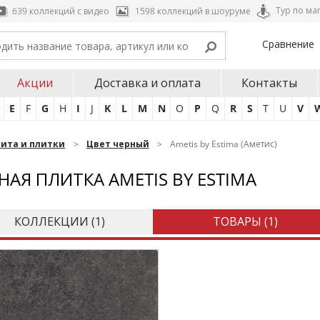
Тур по ма
639 коллекций с видео
1598 коллекций в шоуруме
Сравнение
Акции
Доставка и оплата
Контакты
E
F
G
H
I
J
K
L
M
N
O
P
Q
R
S
T
U
V
нита и плитки
Цвет черный
Ametis by Estima (Аметис)
НАЯ ПЛИТКА AMETIS BY ESTIMA
КОЛЛЕКЦИИ (
1
)
ТОВАРЫ (
1
)