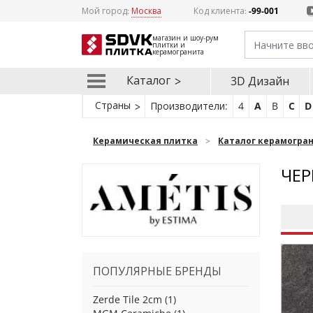
Мой город:
Москва
Код клиента:
-99-001
магазин и шоу-рум
плитки и
керамогранита
Каталог
3D Дизайн
Страны
Производители:
4
A
B
C
D
Керамическая плитка
Каталог керамогра
ЧЕР
ПОПУЛЯРНЫЕ БРЕНДЫ
Zerde Tile 2cm
(1)