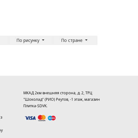
По рисунку
По стране
МКАД 2км внешняя сторона, д. 2, ТРЦ
"Шоколад" (РИО) Реутов, -1 этаж, магазин
Плитка-SDVK.
аз
ру