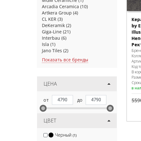
MGM Ceramiche
(1)
Arcadia Ceramica
(10)
Artkera Group
(4)
CL KER
(3)
Кер
DeKeramik
(2)
by E
Giga-Line
(21)
Illu
Interbau
(6)
Неп
Isla
(1)
Рек
Jano Tiles
(2)
Брен
Колл
Показать все бренды
Арти
Код т
В ко
Разм
Сроки
ЦЕНА
в на
559
ЦВЕТ
Черный
(1)