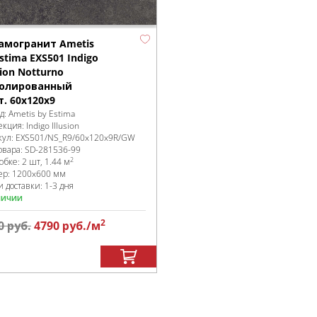
амогранит Ametis
stima EXS501 Indigo
sion Notturno
олированный
т. 60x120x9
д:
Ametis by Estima
екция:
Indigo Illusion
кул:
EXS501/NS_R9/60x120x9R/GW
овара:
SD-281536
-99
2
робке
:
2 шт, 1.44 м
ер:
1200x600 мм
 доставки: 1-3 дня
личии
2
0
руб.
4790
руб.
/м