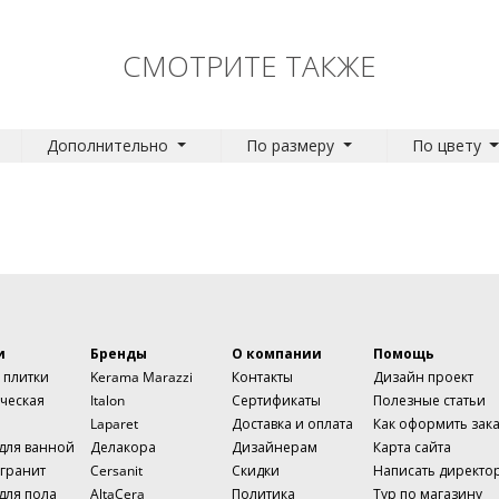
СМОТРИТЕ ТАКЖЕ
Дополнительно
По размеру
По цвету
и
Бренды
О компании
Помощь
 плитки
Kerama Marazzi
Контакты
Дизайн проект
ческая
Italon
Сертификаты
Полезные статьи
Laparet
Доставка и оплата
Как оформить зак
 для ванной
Делакора
Дизайнерам
Карта сайта
гранит
Cersanit
Скидки
Написать директо
для пола
AltaCera
Политика
Тур по магазину