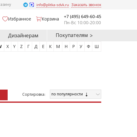
газину
info@plitka-sdvk.ru
Заказать звонок
+7 (495) 649-60-45
Избранное
Корзина
Пн-Вс 10:00-20:00
Покупателям
Дизайнерам
W
X
Y
Z
Г
Д
Е
К
М
Н
Р
У
Ф
Ш
по популярности
Cортировка: