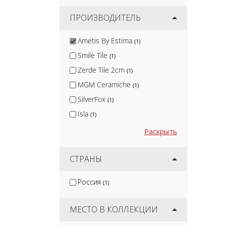
ПРОИЗВОДИТЕЛЬ
Ametis By Estima
(1)
Smile Tile
(1)
Zerde Tile 2cm
(1)
MGM Ceramiche
(1)
SilverFox
(1)
Isla
(1)
Nadis
(1)
Раскрыть
Arcadia Ceramica
(10)
Protiles
СТРАНЫ
(12)
Terramatic
(16)
Россия
(1)
Kirovit
(2)
DeKeramik
(2)
МЕСТО В КОЛЛЕКЦИИ