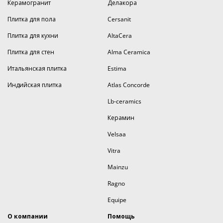
Керамогранит
Делакора
Плитка для пола
Cersanit
Плитка для кухни
AltaCera
Плитка для стен
Alma Ceramica
Итальянская плитка
Estima
Индийская плитка
Atlas Concorde
Lb-ceramics
Керамин
Velsaa
Vitra
Mainzu
Ragno
Equipe
О компании
Помощь