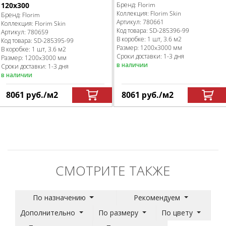
120x300
Бренд:
Florim
Коллекция:
Florim Skin
Бренд:
Florim
Артикул:
780661
Коллекция:
Florim Skin
Код товара:
SD-285396
-99
Артикул:
780659
В коробке
:
1 шт, 3.6 м
2
Код товара:
SD-285395
-99
Размер:
1200x3000 мм
В коробке
:
1 шт, 3.6 м
2
Сроки доставки: 1-3 дня
Размер:
1200x3000 мм
в наличии
Сроки доставки: 1-3 дня
в наличии
8061
руб.
/м
2
8061
руб.
/м
2
СМОТРИТЕ ТАКЖЕ
По назначению
Рекомендуем
Дополнительно
По размеру
По цвету