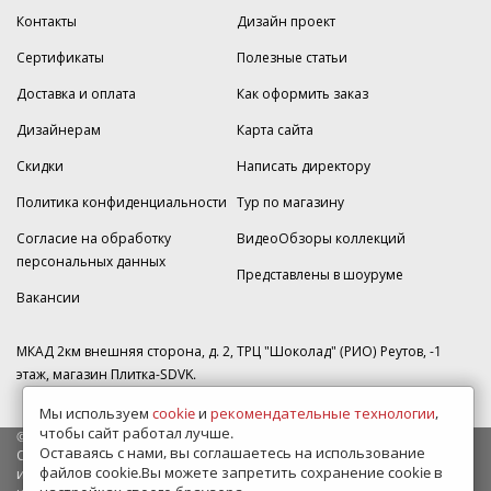
Контакты
Дизайн проект
Сертификаты
Полезные статьи
Доставка и оплата
Как оформить заказ
Дизайнерам
Карта сайта
Скидки
Написать директору
Политика конфиденциальности
Тур по магазину
Согласие на обработку
ВидеоОбзоры коллекций
персональных данных
Представлены в шоуруме
Вакансии
МКАД 2км внешняя сторона, д. 2, ТРЦ "Шоколад" (РИО) Реутов, -1
этаж, магазин Плитка-SDVK.
Мы используем
cookie
и
рекомендательные технологии
,
чтобы сайт работал лучше.
© 2009—2026 г. Все права защищены
Оставаясь с нами, вы соглашаетесь на использование
Обращаем Ваше внимание на то, что данный интернет-сайт носит
файлов cookie.Вы можете запретить сохранение cookie в
исключительно информационный характер и ни при каких условиях