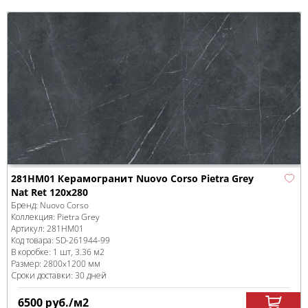
281HM01 Керамогранит Nuovo Corso Pietra Grey
Nat Ret 120x280
Бренд:
Nuovo Corso
Коллекция:
Pietra Grey
Артикул:
281HM01
Код товара:
SD-261944
-99
В коробке
:
1 шт, 3.36 м
2
Размер:
2800x1200 мм
Сроки доставки: 30 дней
6500
руб.
/м
2