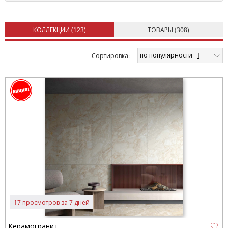
удается добиться очень хороших эксплуатационных свойств
изделий с минимальным количеством брака.
КОЛЛЕКЦИИ (
123
)
ТОВАРЫ (
308
)
по популярности
Cортировка:
17 просмотров за 7 дней
Керамогранит