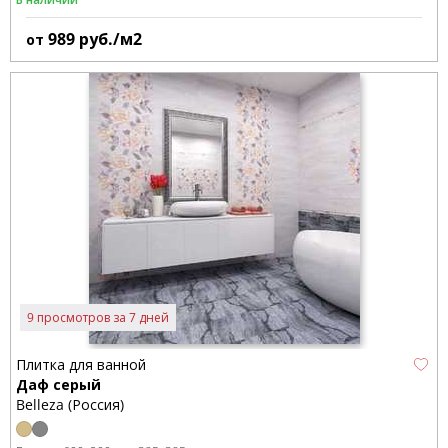
989
руб./м2
от
9 просмотров за 7 дней
Плитка для ванной
Даф серый
Belleza (Россия)