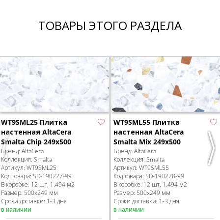
ТОВАРЫ ЭТОГО РАЗДЕЛА
WT9SML25 Плитка
WT9SML55 Плитка
настенная AltaCera
настенная AltaCera
Smalta Chip 249x500
Smalta Mix 249x500
Бренд:
AltaCera
Бренд:
AltaCera
Previous
Nex
Коллекция:
Smalta
Коллекция:
Smalta
Артикул:
WT9SML25
Артикул:
WT9SML55
Код товара:
SD-190227
-99
Код товара:
SD-190228
-99
В коробке
:
12 шт, 1.494 м
2
В коробке
:
12 шт, 1.494 м
2
Размер:
500x249 мм
Размер:
500x249 мм
Сроки доставки: 1-3 дня
Сроки доставки: 1-3 дня
в наличии
в наличии