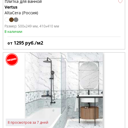
Плитка для ванной
Vertus
AltaCera (Россия)
Размер:
500x249 мм
410x410 мм
В наличии
1295
руб./м2
от
8 просмотров за 7 дней