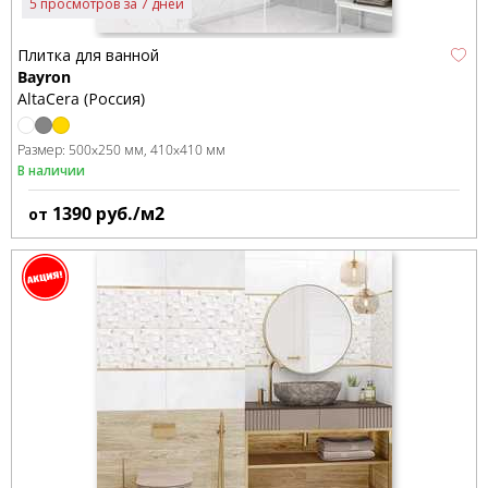
5 просмотров за 7 дней
Плитка для ванной
Bayron
AltaCera (Россия)
Размер:
500x250 мм
410x410 мм
В наличии
1390
руб./м2
от