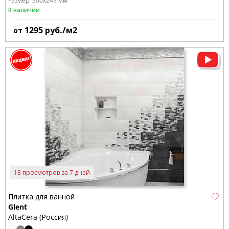
Размер:
500x249 мм
В наличии
1295
руб./м2
от
18 просмотров за 7 дней
Плитка для ванной
Glent
AltaCera (Россия)