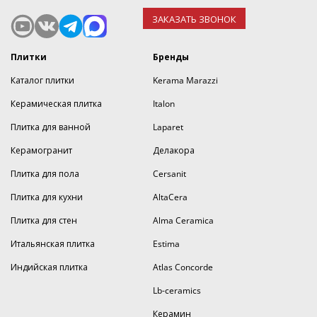
ЗАКАЗАТЬ ЗВОНОК
Плитки
Бренды
Каталог плитки
Kerama Marazzi
Керамическая плитка
Italon
Плитка для ванной
Laparet
Керамогранит
Делакора
Плитка для пола
Cersanit
Плитка для кухни
AltaCera
Плитка для стен
Alma Ceramica
Итальянская плитка
Estima
Индийская плитка
Atlas Concorde
Lb-ceramics
Керамин