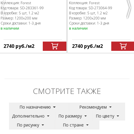
Коллекция:
Forest
Коллекция:
Forest
Код товара:
SD-283361
-99
Код товара:
SD-273064
-99
Previous
Nex
В коробке
:
5 шт, 1.2 м
2
В коробке
:
5 шт, 1.2 м
2
Размер:
1200x200 мм
Размер:
1200x200 мм
Сроки доставки: 1-3 дня
Сроки доставки: 1-3 дня
в наличии
в наличии
2740
руб.
/м
2
2740
руб.
/м
2
СМОТРИТЕ ТАКЖЕ
По назначению
Рекомендуем
Дополнительно
По размеру
По цвету
По рисунку
По стране