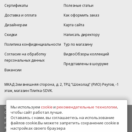
Сертификаты
Полезные статьи
Доставка и оплата
Как оформить заказ
Дизайнерам
Карта сайта
Скидки
Написать директору
Политика конфиденциальности
Тур по магазину
Согласие на обработку
ВидеоОбзоры коллекций
персональных данных
Представлены в шоуруме
Вакансии
МКАД 2км внешняя сторона, д. 2, ТРЦ "Шоколад" (РИО) Реутов, -1
этаж, магазин Плитка-SDVK.
Мы используем
cookie
и
рекомендательные технологии
,
© 2009—2026 г. Все права защищены
чтобы сайт работал лучше.
Обращаем Ваше внимание на то, что данный интернет-сайт носит
Оставаясь с нами, вы соглашаетесь на использование
исключительно информационный характер и ни при каких условиях
информационные материалы и цены, размещенные на сайте, не
файлов cookie.Вы можете запретить сохранение cookie в
являются публичной офертой, определяемой положениями Статьи
настройках своего браузера