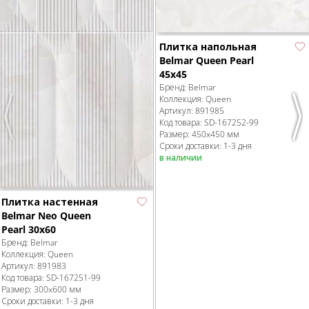
Плитка напольная
Belmar Queen Pearl
45x45
Бренд:
Belmar
Коллекция:
Queen
Артикул:
891985
Previous
Nex
Код товара:
SD-167252
-99
Размер:
450x450 мм
Сроки доставки: 1-3 дня
в наличии
Плитка настенная
Belmar Neo Queen
Pearl 30х60
Бренд:
Belmar
Коллекция:
Queen
Артикул:
891983
Код товара:
SD-167251
-99
Размер:
300x600 мм
Сроки доставки: 1-3 дня