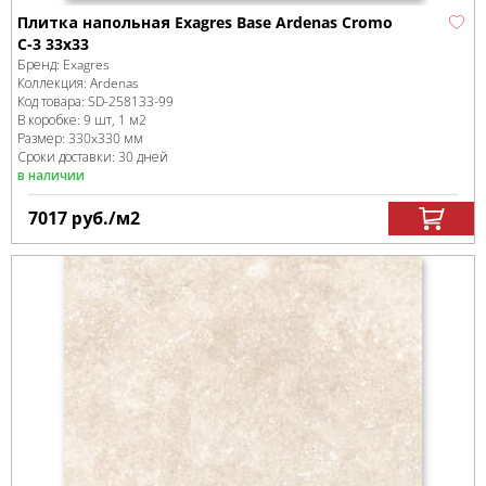
Плитка напольная Exagres Base Ardenas Cromo
C-3 33x33
Бренд:
Exagres
Коллекция:
Ardenas
Код товара:
SD-258133
-99
В коробке
:
9 шт, 1 м
2
Размер:
330x330 мм
Сроки доставки: 30 дней
в наличии
7017
руб.
/м
2