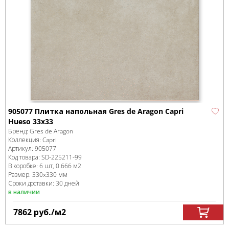
905077 Плитка напольная Gres de Aragon Capri
Hueso 33x33
Бренд:
Gres de Aragon
Коллекция:
Capri
Артикул:
905077
Код товара:
SD-225211
-99
В коробке
:
6 шт, 0.666 м
2
Размер:
330x330 мм
Сроки доставки: 30 дней
в наличии
7862
руб.
/м
2