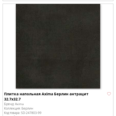
Плитка напольная Axima Берлин антрацит
32.7x32.7
Бренд:
Axima
Коллекция:
Берлин
Код товара:
SD-247803
-99