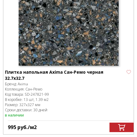
Плитка напольная Axima Сан-Ремо черная
32.7x32.7
Бренд:
Axima
Коллекция:
Сан-Ремо
Код товара:
SD-247821
-99
В коробке
:
13 шт, 1.39 м
2
Размер:
327x327 мм
Сроки доставки: 30 дней
в наличии
995
руб.
/м
2