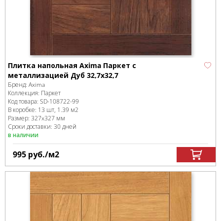
Плитка напольная Axima Паркет с
металлизацией Дуб 32,7х32,7
Бренд:
Axima
Коллекция:
Паркет
Код товара:
SD-108722
-99
В коробке
:
13 шт, 1.39 м
2
Размер:
327x327 мм
Сроки доставки: 30 дней
в наличии
995
руб.
/м
2