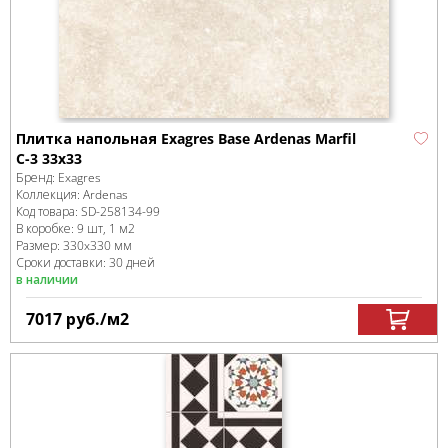
Плитка напольная Exagres Base Ardenas Marfil
C-3 33x33
Бренд:
Exagres
Коллекция:
Ardenas
Код товара:
SD-258134
-99
В коробке
:
9 шт, 1 м
2
Размер:
330x330 мм
Сроки доставки: 30 дней
в наличии
7017
руб.
/м
2