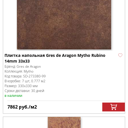
Плитка напольная Gres de Aragon Mytho Rubino
14mm 33x33
Бренд:
Gres de Aragon
Коллекция:
Mytho
Код товара:
SD-273380
-99
В коробке
:
7 шт, 0.777 м
2
Размер:
330x330 мм
Сроки доставки: 30 дней
в наличии
7862
руб.
/м
2