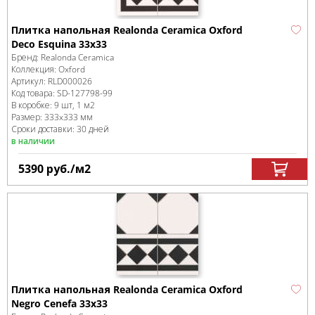
Плитка напольная Realonda Ceramica Oxford
Deco Esquina 33x33
Бренд:
Realonda Ceramica
Коллекция:
Oxford
Артикул:
RLD000026
Код товара:
SD-127798
-99
В коробке
:
9 шт, 1 м
2
Размер:
333x333 мм
Сроки доставки: 30 дней
в наличии
5390
руб.
/м
2
Плитка напольная Realonda Ceramica Oxford
Negro Cenefa 33x33