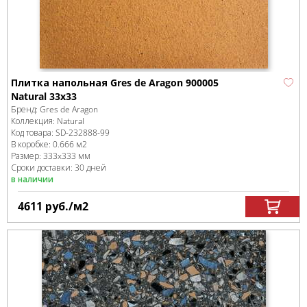
Плитка напольная Gres de Aragon 900005
Natural 33x33
Бренд:
Gres de Aragon
Коллекция:
Natural
Код товара:
SD-232888
-99
В коробке
:
0.666 м
2
Размер:
333x333 мм
Сроки доставки: 30 дней
в наличии
4611
руб.
/м
2