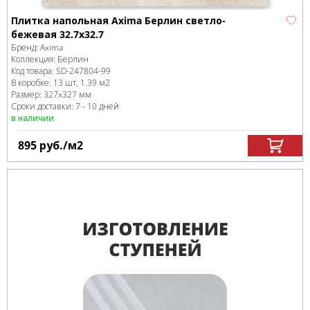
Плитка напольная Axima Берлин светло-
бежевая 32.7x32.7
Бренд:
Axima
Коллекция:
Берлин
Код товара:
SD-247804
-99
В коробке
:
13 шт, 1.39 м
2
Размер:
327x327 мм
Сроки доставки: 7 - 10 дней
в наличии
895
руб.
/м
2