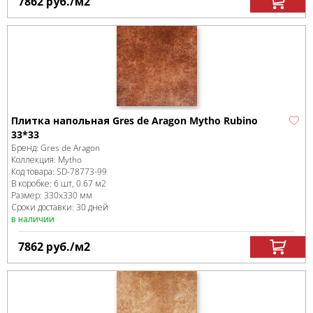
7862
руб.
/м
2
Плитка напольная Gres de Aragon Mytho Rubino
33*33
Бренд:
Gres de Aragon
Коллекция:
Mytho
Код товара:
SD-78773
-99
В коробке
:
6 шт, 0.67 м
2
Размер:
330x330 мм
Сроки доставки: 30 дней
в наличии
7862
руб.
/м
2