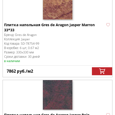
Плитка напольная Gres de Aragon Jasper Marron
33*33
Бренд:
Gres de Aragon
Коллекция:
Jasper
Код товара:
SD-78754
-99
В коробке
:
6 шт, 0.67 м
2
Размер:
330x330 мм
Сроки доставки: 30 дней
в наличии
7862
руб.
/м
2
Плитка напольная Gres de Aragon Jasper Rojo