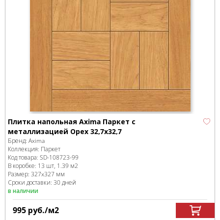
Плитка напольная Axima Паркет с
металлизацией Орех 32,7х32,7
Бренд:
Axima
Коллекция:
Паркет
Код товара:
SD-108723
-99
В коробке
:
13 шт, 1.39 м
2
Размер:
327x327 мм
Сроки доставки: 30 дней
в наличии
995
руб.
/м
2