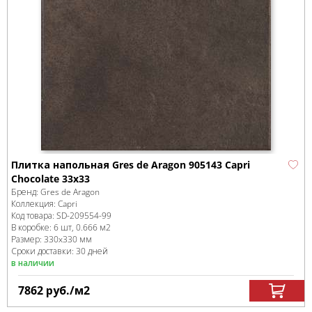
Плитка напольная Gres de Aragon 905143 Capri
Chocolate 33x33
Бренд:
Gres de Aragon
Коллекция:
Capri
Код товара:
SD-209554
-99
В коробке
:
6 шт, 0.666 м
2
Размер:
330x330 мм
Сроки доставки: 30 дней
в наличии
7862
руб.
/м
2