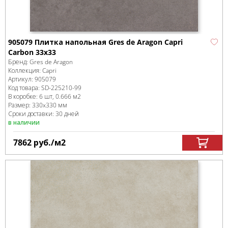
905079 Плитка напольная Gres de Aragon Capri
Carbon 33x33
Бренд:
Gres de Aragon
Коллекция:
Capri
Артикул:
905079
Код товара:
SD-225210
-99
В коробке
:
6 шт, 0.666 м
2
Размер:
330x330 мм
Сроки доставки: 30 дней
в наличии
7862
руб.
/м
2