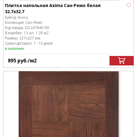
Плитка напольная Axima Сан-Ремо белая
32.7x32.7
Бренд:
Axima
Коллекция:
Сан-Ремо
Код товара:
SD-247840
-99
В коробке
:
13 шт, 1.39 м
2
Размер:
327x327 мм
Сроки доставки: 7 - 10 дней
в наличии
895
руб.
/м
2