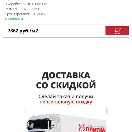
В коробке
:
6 шт, 0.666 м
2
Размер:
330x330 мм
Сроки доставки: 30 дней
в наличии
7862
руб.
/м
2