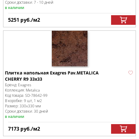
Сроки доставки: 7 - 10 дней
в наличии
5251
руб.
/м
2
Плитка напольная Exagres Pav.METALICA
CHERRY R9 33x33
Бренд:
Exagres
Коллекция:
Metalica
Код товара:
SD-78642
-99
В коробке
:
9 шт, 1 м
2
Размер:
330x330 мм
Сроки доставки: 30 дней
в наличии
7173
руб.
/м
2