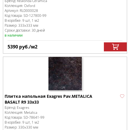
Бренд:
Realonda Ceramica
Коллекция:
Oxford
Артикул:
RLD000028
Код товара:
SD-127800
-99
В коробке
:
9 шт, 1 м
2
Размер:
333x333 мм
Сроки доставки: 30 дней
в наличии
5390
руб.
/м
2
Плитка напольная Exagres Pav.METALICA
BASALT R9 33x33
Бренд:
Exagres
Коллекция:
Metalica
Код товара:
SD-78641
-99
В коробке
:
9 шт, 1 м
2
Размер:
330x330 мм