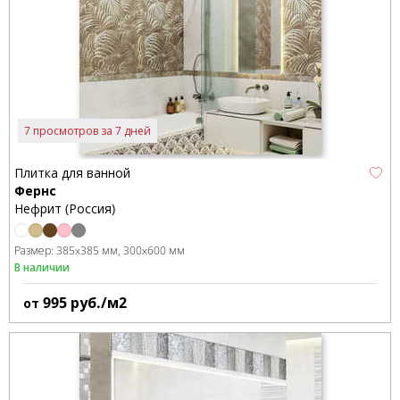
7 просмотров за 7 дней
Плитка для ванной
Фернс
Нефрит (Россия)
Размер:
385x385 мм
300x600 мм
В наличии
995
руб./м2
от