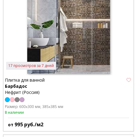
17 просмотров за 7 дней
Плитка для ванной
Барбадос
Нефрит (Россия)
Размер:
600x300 мм
385x385 мм
В наличии
995
руб./м2
от