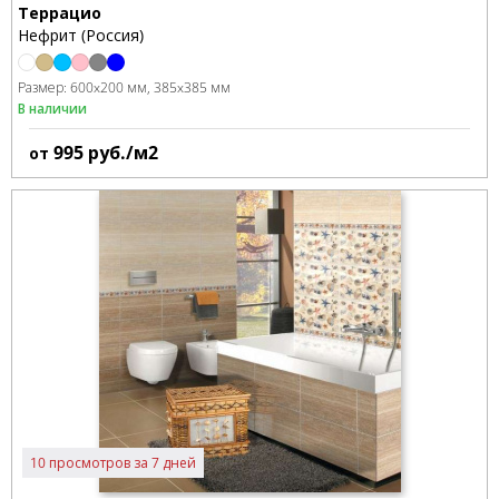
Террацио
Нефрит (Россия)
Размер:
600x200 мм
385x385 мм
В наличии
995
руб./м2
от
10 просмотров за 7 дней