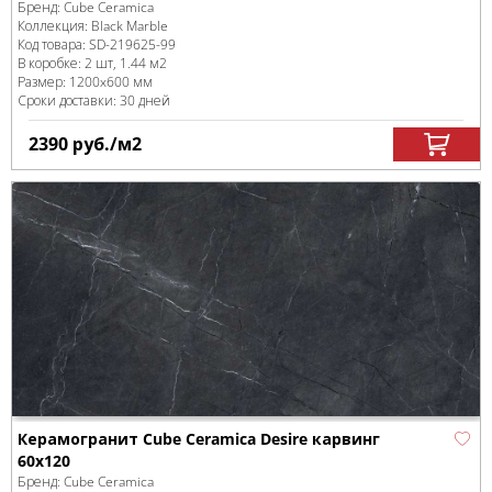
Бренд:
Cube Ceramica
Коллекция:
Black Marble
Код товара:
SD-219625
-99
В коробке
:
2 шт, 1.44 м
2
Размер:
1200x600 мм
Сроки доставки: 30 дней
2390
руб.
/м
2
Керамогранит Cube Ceramica Desire карвинг
60x120
Бренд:
Cube Ceramica