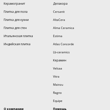
Керамогранит
Делакора
Плитка для пола
Cersanit
Плитка для кухни
AltaCera
Плитка для стен
Alma Ceramica
Итальянская плитка
Estima
Индийская плитка
Atlas Concorde
Lb-ceramics
Керамин
Velsaa
Vitra
Mainzu
Ragno
Equipe
О компании
Помощь