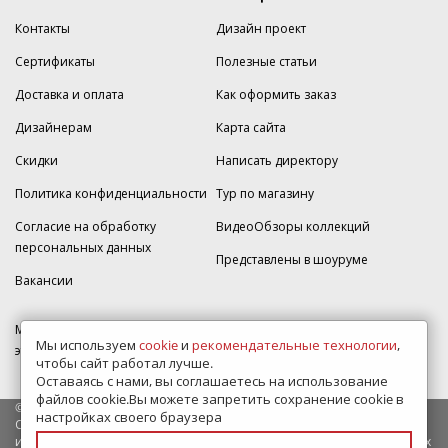
Контакты
Дизайн проект
Сертификаты
Полезные статьи
Доставка и оплата
Как оформить заказ
Дизайнерам
Карта сайта
Скидки
Написать директору
Политика конфиденциальности
Тур по магазину
Согласие на обработку
ВидеоОбзоры коллекций
персональных данных
Представлены в шоуруме
Вакансии
МКАД 2км внешняя сторона, д. 2, ТРЦ "Шоколад" (РИО) Реутов, -1
Мы используем
cookie
и
рекомендательные технологии
,
этаж, магазин Плитка-SDVK.
чтобы сайт работал лучше.
Оставаясь с нами, вы соглашаетесь на использование
файлов cookie.Вы можете запретить сохранение cookie в
© 2009—2026 г. Все права защищены
настройках своего браузера
Обращаем Ваше внимание на то, что данный интернет-сайт носит
исключительно информационный характер и ни при каких условиях