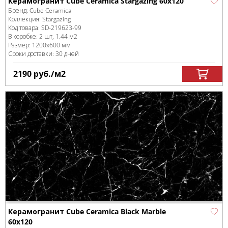
Керамогранит Cube Ceramica Stargazing 60x120
Бренд:
Cube Ceramica
Коллекция:
Stargazing
Код товара:
SD-219623
-99
В коробке
:
2 шт, 1.44 м
2
Размер:
1200x600 мм
Сроки доставки: 30 дней
2190
руб.
/м
2
Керамогранит Cube Ceramica Black Marble
60x120