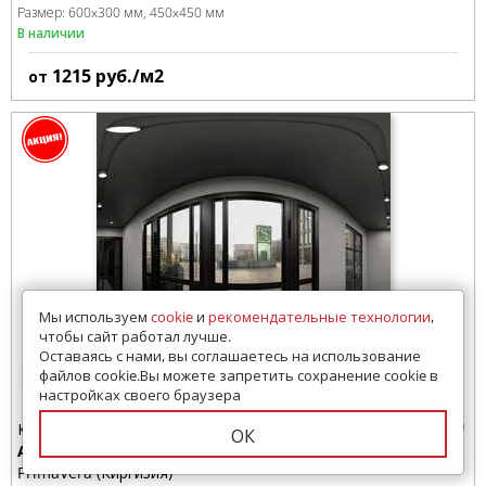
Размер:
600x300 мм
450x450 мм
В наличии
1215
руб./м2
от
Мы используем
cookie
и
рекомендательные технологии
,
чтобы сайт работал лучше.
Оставаясь с нами, вы соглашаетесь на использование
файлов cookie.Вы можете запретить сохранение cookie в
20 просмотров за 7 дней
настройках своего браузера
Керамогранит
ОК
Айгер
PrimaVera (Киргизия)