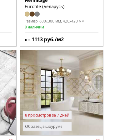
Hermitage
Eurotile (Беларусь)
Размер:
600x300 мм
420x420 мм
В наличии
1113
руб./м2
от
8 просмотров за 7 дней
Образец в шоуруме