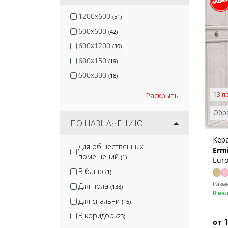
1200x600
(51)
600x600
(42)
600x1200
(30)
600x150
(19)
600x300
(18)
13 п
Раскрыть
Обра
ПО НАЗНАЧЕНИЮ
Кер
Для общественных
Erm
помещений
(1)
Euro
В баню
(1)
Разм
Для пола
(138)
В на
Для спальни
(16)
В коридор
(23)
от