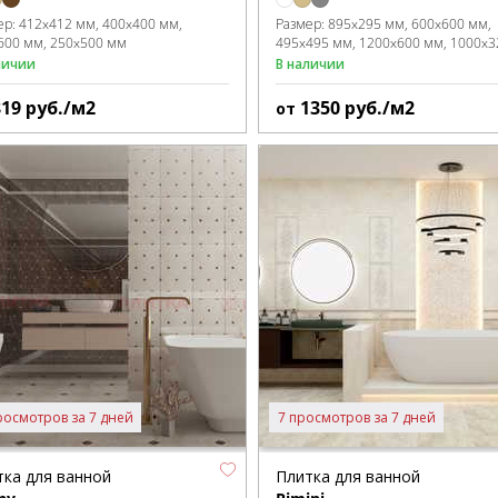
ер:
412x412 мм
400x400 мм
Размер:
895x295 мм
600x600 мм
600 мм
250x500 мм
495x495 мм
1200x600 мм
1000x3
личии
В наличии
819
руб./м2
1350
руб./м2
от
росмотров за 7 дней
7 просмотров за 7 дней
тка для ванной
Плитка для ванной