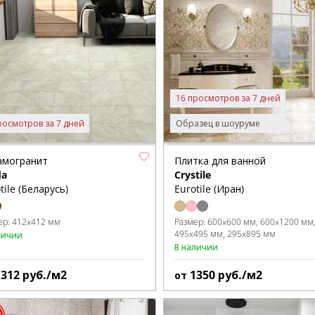
16 просмотров за 7 дней
росмотров за 7 дней
Образец в шоуруме
амогранит
Плитка для ванной
da
Crystile
tile (Беларусь)
Eurotile (Иран)
ер:
412x412 мм
Размер:
600x600 мм
600x1200 мм
495x495 мм
295x895 мм
личии
В наличии
1312
руб./м2
1350
руб./м2
от