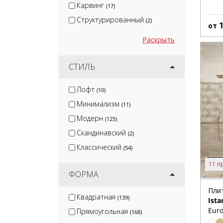
Карвинг
(17)
Структурированный
(2)
от
Раскрыть
СТИЛЬ
Лофт
(10)
Минимализм
(11)
Модерн
(125)
Скандинавский
(2)
Классический
(54)
11 п
ФОРМА
Пли
Квадратная
(139)
Ista
Euro
Прямоугольная
(168)