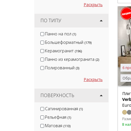
Раскрыть
ПО ТИПУ
Панно на пол
(1)
Большеформатный
(179)
Керамогранит
(196)
Панно из керамогранита
(2)
Полированный
6 пр
(3)
Обра
Раскрыть
Пли
ПОВЕРХНОСТЬ
Verb
Euro
Сатинированная
(1)
Рельефная
(1)
Разм
В на
Матовая
(110)