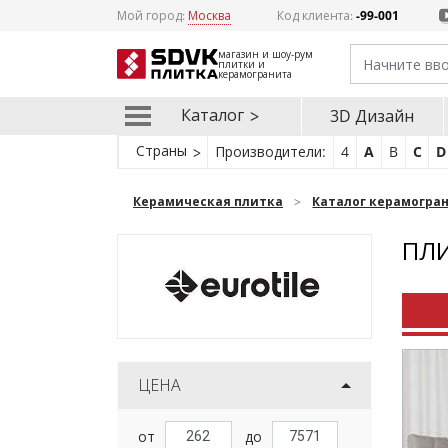
Мой город:
Москва
Код клиента:
-99-001
магазин и шоу-рум
плитки и
керамогранита
Каталог
3D Дизайн
Страны
Производители:
4
A
B
C
D
Керамическая плитка
Каталог керамогра
ПЛИ
ЦЕНА