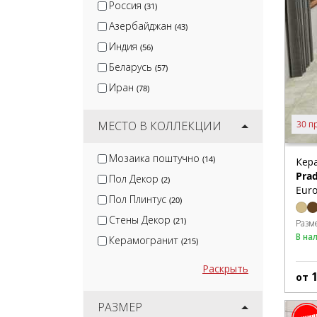
Россия
(31)
Азербайджан
(43)
Индия
(56)
Беларусь
(57)
Иран
(78)
МЕСТО В КОЛЛЕКЦИИ
30 п
Мозаика поштучно
(14)
Кер
Pra
Пол Декор
(2)
Euro
Пол Плинтус
(20)
Стены Декор
(21)
Разм
В на
Керамогранит
(215)
Раскрыть
от
РАЗМЕР