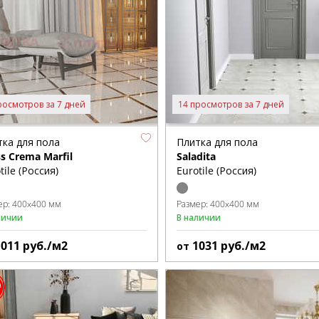
росмотров за 7 дней
14 просмотров за 7 дней
тка для пола
Плитка для пола
s Crema Marfil
Saladita
tile (Россия)
Eurotile (Россия)
ер:
400x400 мм
Размер:
400x400 мм
личии
В наличии
1011
руб./м2
1031
руб./м2
от