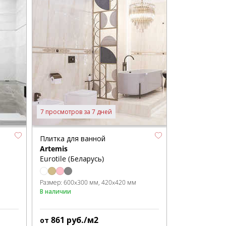
7 просмотров за 7 дней
Плитка для ванной
Artemis
Eurotile (Беларусь)
Размер:
600x300 мм
420x420 мм
В наличии
861
руб./м2
от