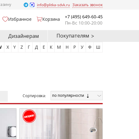
газину
info@plitka-sdvk.ru
Заказать звонок
+7 (495) 649-60-45
Избранное
Корзина
Пн-Вс 10:00-20:00
Покупателям
Дизайнерам
W
X
Y
Z
Г
Д
Е
К
М
Н
Р
У
Ф
Ш
по популярности
Cортировка: