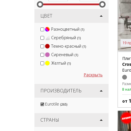
ЦВЕТ
Разноцветный
(1)
Серебряный
(1)
19 п
Темно-красный
(1)
Сиреневый
(1)
Пли
Желтый
(1)
Cros
Euro
Раскрыть
Разм
В на
ПРОИЗВОДИТЕЛЬ
от
Eurotile
(265)
СТРАНЫ