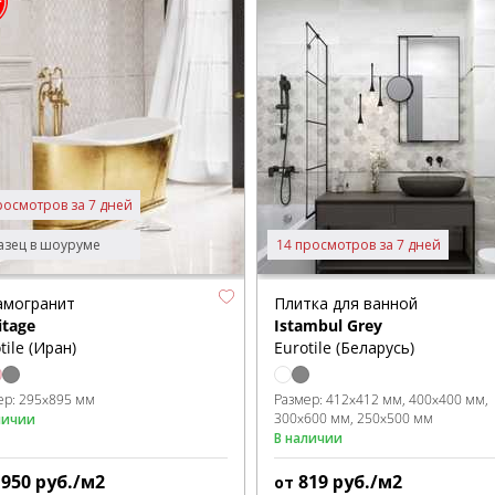
росмотров за 7 дней
зец в шоуруме
14 просмотров за 7 дней
амогранит
Плитка для ванной
itage
Istambul Grey
tile (Иран)
Eurotile (Беларусь)
ер:
295x895 мм
Размер:
412x412 мм
400x400 мм
300x600 мм
250x500 мм
личии
В наличии
1950
руб./м2
819
руб./м2
от