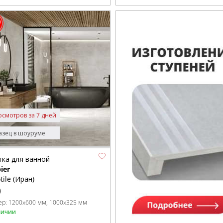
осмотров за 7 дней
зец в шоуруме
тка для ванной
ier
tile (Иран)
ер:
1200x600 мм
1000x325 мм
личии