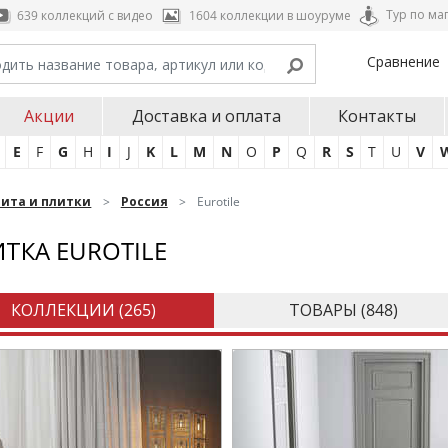
Тур по ма
639 коллекций с видео
1604 коллекции в шоуруме
Сравнение
Акции
Доставка и оплата
Контакты
E
F
G
H
I
J
K
L
M
N
O
P
Q
R
S
T
U
V
нита и плитки
Россия
Eurotile
ТКА EUROTILE
КОЛЛЕКЦИИ (
265
)
ТОВАРЫ (
848
)