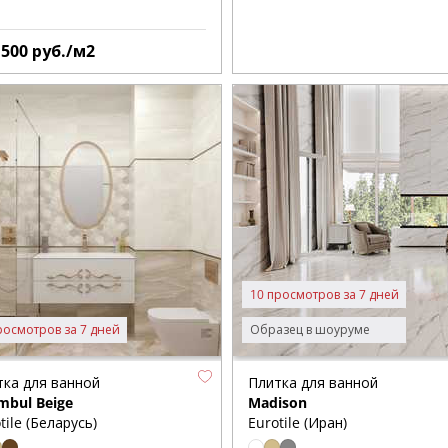
1500
руб./м2
10 просмотров за 7 дней
росмотров за 7 дней
Образец в шоуруме
тка для ванной
Плитка для ванной
mbul Beige
Madison
tile (Беларусь)
Eurotile (Иран)