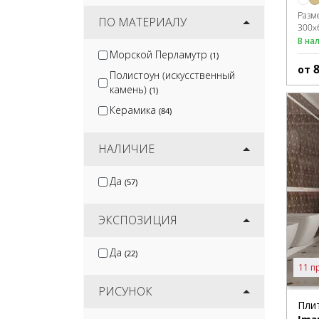
Разм
ПО МАТЕРИАЛУ
300x
В на
Морской Перламутр
(1)
от
Полистоун (искусственный
камень)
(1)
Керамика
(84)
НАЛИЧИЕ
Да
(57)
ЭКСПОЗИЦИЯ
Да
(22)
11 п
РИСУНОК
Пли