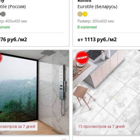
ny
Rimini
tile (Россия)
Eurotile (Беларусь)
ер:
400x400 мм
Размер:
300x600 мм
личии
В наличии
976
руб./м2
1113
руб./м2
от
осмотров за 7 дней
15 просмотров за 7 дней