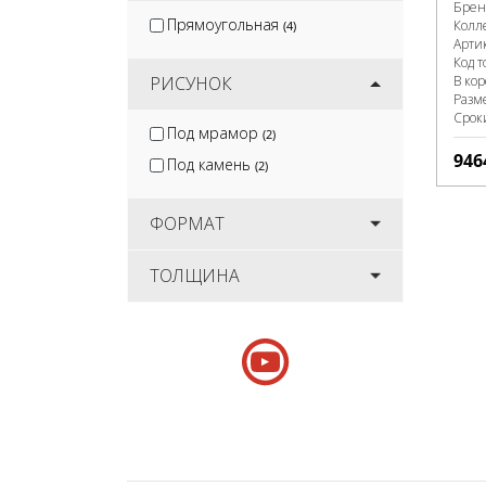
Брен
Прямоугольная
Колл
(4)
Арти
Код т
В ко
РИСУНОК
Разм
Срок
Под мрамор
(2)
946
Под камень
(2)
ФОРМАТ
ТОЛЩИНА