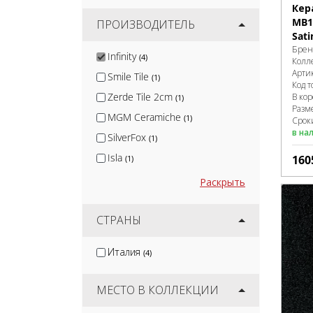
Кер
MB1
ПРОИЗВОДИТЕЛЬ
Sat
Брен
Infinity
(4)
Колл
Арти
Smile Tile
(1)
Код т
Zerde Tile 2cm
В ко
(1)
Разм
MGM Ceramiche
(1)
Срок
в на
SilverFox
(1)
Isla
160
(1)
Nadis
(1)
Раскрыть
Arcadia Ceramica
(10)
Protiles
СТРАНЫ
(12)
Terramatic
(16)
Италия
(4)
Kirovit
(2)
DeKeramik
(2)
МЕСТО В КОЛЛЕКЦИИ