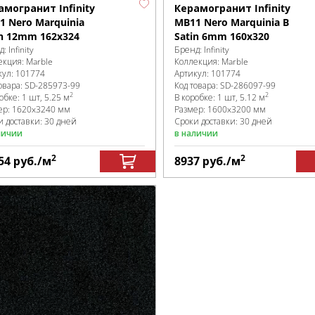
амогранит Infinity
Керамогранит Infinity
1 Nero Marquinia
MB11 Nero Marquinia B
in 12mm 162x324
Satin 6mm 160x320
д:
Infinity
Бренд:
Infinity
екция:
Marble
Коллекция:
Marble
кул:
101774
Артикул:
101774
овара:
SD-285973
-99
Код товара:
SD-286097
-99
2
2
робке
:
1 шт, 5.25 м
В коробке
:
1 шт, 5.12 м
ер:
1620x3240 мм
Размер:
1600x3200 мм
и доставки: 30 дней
Сроки доставки: 30 дней
личии
в наличии
2
2
54
руб.
/м
8937
руб.
/м