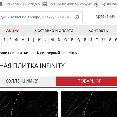
Тур по ма
639 коллекций с видео
1598 коллекций в шоуруме
Сравнение
Акции
Доставка и оплата
Контакты
E
F
G
H
I
J
K
L
M
N
O
P
Q
R
S
T
U
V
ранита и плитки
Цвет черный
Infinity
НАЯ ПЛИТКА INFINITY
КОЛЛЕКЦИИ (
2
)
ТОВАРЫ (
4
)