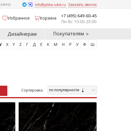
газину
info@plitka-sdvk.ru
Заказать звонок
+7 (495) 649-60-45
Избранное
Корзина
Пн-Вс 10:00-20:00
Покупателям
Дизайнерам
W
X
Y
Z
Г
Д
Е
К
М
Н
Р
У
Ф
Ш
по популярности
Cортировка: