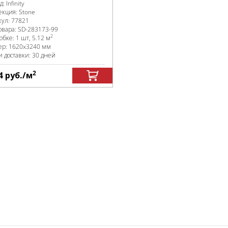
д:
Infinity
екция:
Stone
кул:
77821
овара:
SD-283173
-99
2
робке
:
1 шт, 5.12 м
ер:
1620x3240 мм
и доставки: 30 дней
2
4
руб.
/м