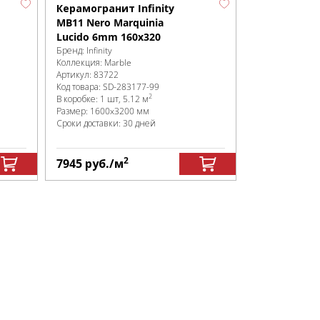
Керамогранит Infinity
MB11 Nero Marquinia
Lucido 6mm 160х320
Бренд:
Infinity
Коллекция:
Marble
Артикул:
83722
Код товара:
SD-283177
-99
2
В коробке
:
1 шт, 5.12 м
Размер:
1600x3200 мм
Сроки доставки: 30 дней
2
7945
руб.
/м