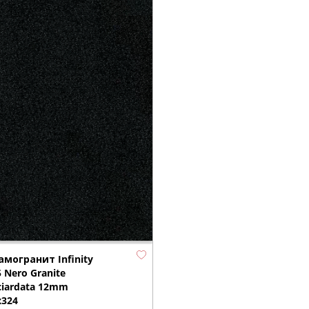
амогранит Infinity
 Nero Granite
ciardata 12mm
х324