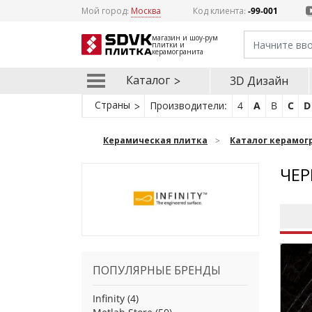
Мой город:
Москва
Код клиента:
-99-001
магазин и шоу-рум
плитки и
керамогранита
Каталог
3D Дизайн
Страны
Производители:
4
A
B
C
D
Керамическая плитка
Каталог керамог
ЧЕР
ПОПУЛЯРНЫЕ БРЕНДЫ
Infinity
(4)