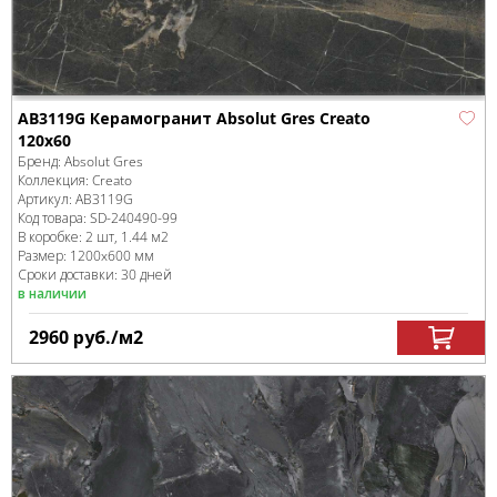
AB3119G Керамогранит Absolut Gres Creato
120x60
Бренд:
Absolut Gres
Коллекция:
Creato
Артикул:
AB3119G
Код товара:
SD-240490
-99
В коробке
:
2 шт, 1.44 м
2
Размер:
1200x600 мм
Сроки доставки: 30 дней
в наличии
2960
руб.
/м
2