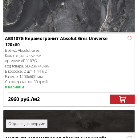
AB3107G Керамогранит Absolut Gres Universe
120x60
Бренд:
Absolut Gres
Коллекция:
Universe
Артикул:
AB3107G
Код товара:
SD-239743
-99
В коробке
:
2 шт, 1.44 м
2
Размер:
1200x600 мм
Сроки доставки: 30 дней
в наличии
2960
руб.
/м
2
Образец в шоуруме