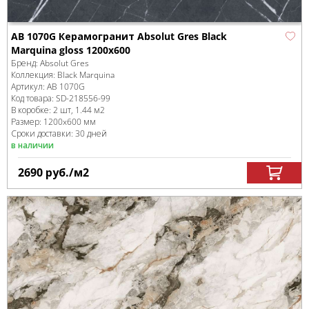
AB 1070G Керамогранит Absolut Gres Black
Marquina gloss 1200x600
Бренд:
Absolut Gres
Коллекция:
Black Marquina
Артикул:
AB 1070G
Код товара:
SD-218556
-99
В коробке
:
2 шт, 1.44 м
2
Размер:
1200x600 мм
Сроки доставки: 30 дней
в наличии
2690
руб.
/м
2