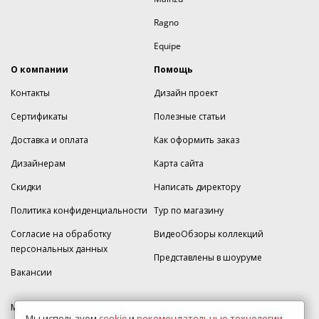
Ragno
Equipe
О компании
Помощь
Контакты
Дизайн проект
Сертификаты
Полезные статьи
Доставка и оплата
Как оформить заказ
Дизайнерам
Карта сайта
Скидки
Написать директору
Политика конфиденциальности
Тур по магазину
Согласие на обработку
ВидеоОбзоры коллекций
персональных данных
Представлены в шоуруме
Вакансии
МКАД 2км внешняя сторона, д. 2, ТРЦ "Шоколад" (РИО) Реутов, -1
Мы используем
cookie
и
рекомендательные технологии
,