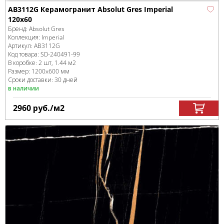
AB3112G Керамогранит Absolut Gres Imperial
120x60
Бренд:
Absolut Gres
Коллекция:
Imperial
Артикул:
AB3112G
Код товара:
SD-240491
-99
В коробке
:
2 шт, 1.44 м
2
Размер:
1200x600 мм
Сроки доставки: 30 дней
в наличии
2960
руб.
/м
2