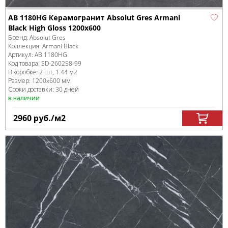
AB 1180HG Керамогранит Absolut Gres Armani
Black High Gloss 1200x600
Бренд:
Absolut Gres
Коллекция:
Armani Black
Артикул:
AB 1180HG
Код товара:
SD-260258
-99
В коробке
:
2 шт, 1.44 м
2
Размер:
1200x600 мм
Сроки доставки: 30 дней
в наличии
2960
руб.
/м
2