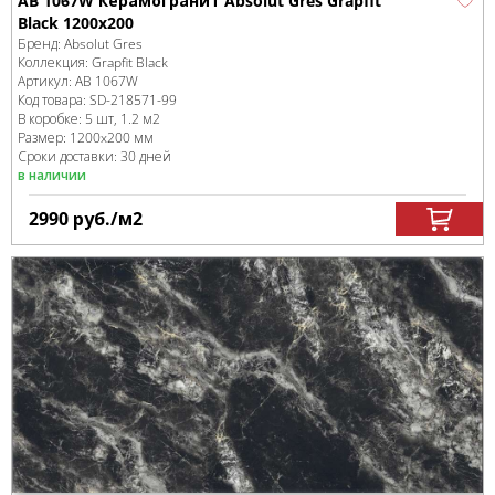
AB 1067W Керамогранит Absolut Gres Grapfit
Black 1200x200
Бренд:
Absolut Gres
Коллекция:
Grapfit Black
Артикул:
AB 1067W
Код товара:
SD-218571
-99
В коробке
:
5 шт, 1.2 м
2
Размер:
1200x200 мм
Сроки доставки: 30 дней
в наличии
2990
руб.
/м
2