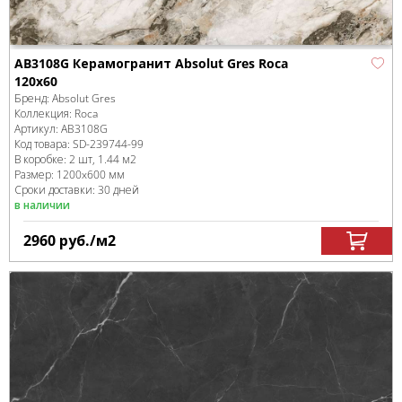
AB3108G Керамогранит Absolut Gres Roca
120x60
Бренд:
Absolut Gres
Коллекция:
Roca
Артикул:
AB3108G
Код товара:
SD-239744
-99
В коробке
:
2 шт, 1.44 м
2
Размер:
1200x600 мм
Сроки доставки: 30 дней
в наличии
2960
руб.
/м
2