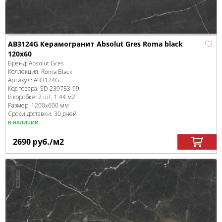
AB3124G Керамогранит Absolut Gres Roma black
120x60
Бренд:
Absolut Gres
Коллекция:
Roma Black
Артикул:
AB3124G
Код товара:
SD-239753
-99
В коробке
:
2 шт, 1.44 м
2
Размер:
1200x600 мм
Сроки доставки: 30 дней
в наличии
2690
руб.
/м
2