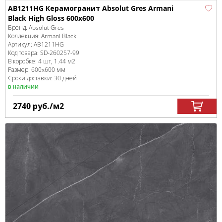
AB1211HG Керамогранит Absolut Gres Armani
Black High Gloss 600x600
Бренд:
Absolut Gres
Коллекция:
Armani Black
Артикул:
AB1211HG
Код товара:
SD-260257
-99
В коробке
:
4 шт, 1.44 м
2
Размер:
600x600 мм
Сроки доставки: 30 дней
в наличии
2740
руб.
/м
2