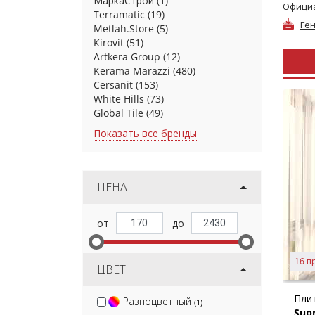
МаркаСтрой
(1)
Официа
Terramatic
(19)
Ген
Metlah.Store
(5)
Kirovit
(51)
Artkera Group
(12)
Kerama Marazzi
(480)
Cersanit
(153)
White Hills
(73)
Global Tile
(49)
Показать все бренды
ЦЕНА
16 п
ЦВЕТ
Пли
Разноцветный
(1)
Sup