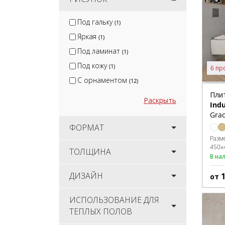
Под гальку
(1)
Яркая
(1)
Под ламинат
(1)
Под кожу
(1)
6 пр
С орнаментом
(12)
Пли
Раскрыть
Indu
Grac
ФОРМАТ
Разм
450x
ТОЛЩИНА
В на
ДИЗАЙН
от
ИСПОЛЬЗОВАНИЕ ДЛЯ
ТЕПЛЫХ ПОЛОВ