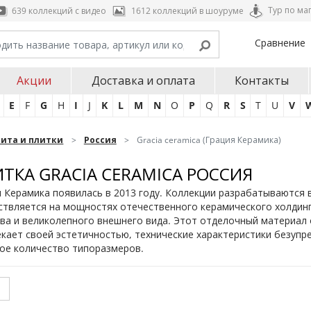
Тур по ма
639 коллекций с видео
1612 коллекций в шоуруме
Сравнение
Акции
Доставка и оплата
Контакты
E
F
G
H
I
J
K
L
M
N
O
P
Q
R
S
T
U
V
нита и плитки
Россия
Gracia ceramica (Грация Керамика)
ТКА GRACIA CERAMICA РОССИЯ
 Керамика появилась в 2013 году. Коллекции разрабатываются 
твляется на мощностях отечественного керамического холдинг
ва и великолепного внешнего вида. Этот отделочный материал о
кает своей эстетичностью, технические характеристики безупр
ое количество типоразмеров.