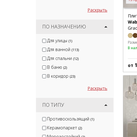
Раскрыть
Пли
Wab
ПО НАЗНАЧЕНИЮ
Grac
Для улицы
(1)
Разм
В на
Для ванной
(113)
Для спальни
(12)
от
В баню
(2)
В коридор
(23)
Раскрыть
ПО ТИПУ
Противоскользящий
(1)
Керамопаркет
(2)
Морозостойкий
(2)