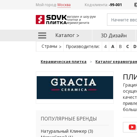
Мой город:
Москва
Код клиента:
-99-001
магазин и шоу-рум
плитки и
керамогранита
Каталог
3D Дизайн
Страны
Производители:
4
A
B
C
D
Керамическая плитка
Каталог керамогра
ПЛИ
Грация
осущес
качест
привле
больш
ПОПУЛЯРНЫЕ БРЕНДЫ
Натуральный Клинкер
(3)