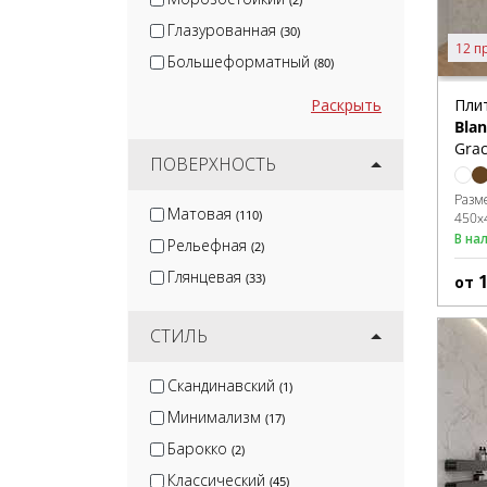
Глазурованная
(30)
12 п
Большеформатный
(80)
Раскрыть
Пли
Blan
Grac
ПОВЕРХНОСТЬ
Разм
Матовая
(110)
450x
В на
Рельефная
(2)
Глянцевая
(33)
от
СТИЛЬ
Скандинавский
(1)
Минимализм
(17)
Барокко
(2)
Классический
(45)