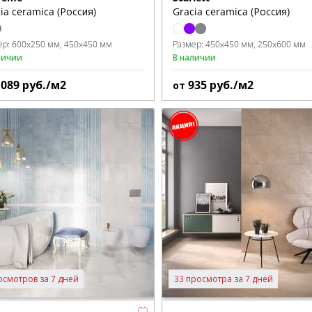
ia ceramica (Россия)
Gracia ceramica (Россия)
ер:
600x250 мм
450x450 мм
Размер:
450x450 мм
250x600 мм
личии
В наличии
1089
руб./м2
935
руб./м2
от
осмотров за 7 дней
33 просмотра за 7 дней