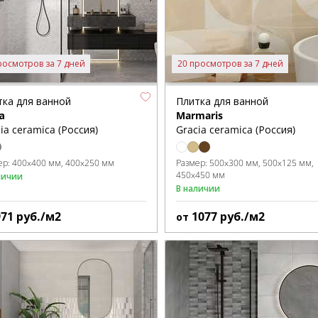
росмотров за 7 дней
20 просмотров за 7 дней
тка для ванной
Плитка для ванной
а
Marmaris
ia ceramica (Россия)
Gracia ceramica (Россия)
ер:
400x400 мм
400x250 мм
Размер:
500x300 мм
500x125 мм
450x450 мм
личии
В наличии
971
руб./м2
1077
руб./м2
от