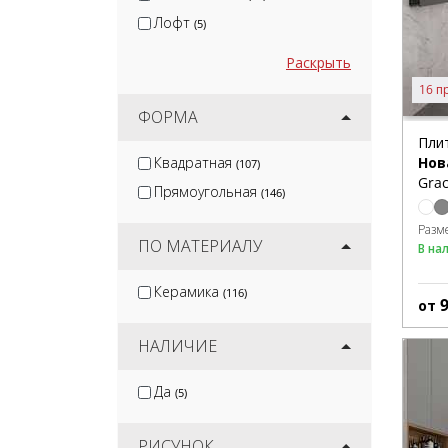
Лофт
(5)
Раскрыть
16 п
ФОРМА
Пли
Квадратная
Нов
(107)
Grac
Прямоугольная
(146)
Разм
ПО МАТЕРИАЛУ
В на
Керамика
(116)
от
НАЛИЧИЕ
Да
(5)
РИСУНОК