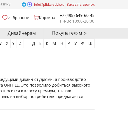
газину
info@plitka-sdvk.ru
Заказать звонок
+7 (495) 649-60-45
Избранное
Корзина
Пн-Вс 10:00-20:00
Покупателям
Дизайнерам
W
X
Y
Z
Г
Д
Е
К
М
Н
Р
У
Ф
Ш
ведущими дизайн-студиями, а производство
а UNITILE. Это позволило добиться высокого
тносится к классу премиум, так как
ечны, на выбор потребителя предлагается