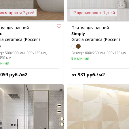
росмотров за 7 дней
17 просмотров за 7 дней
тка для ванной
Плитка для ванной
c
Simply
ia ceramica (Россия)
Gracia ceramica (Россия)
ер:
500x300 мм
500x125 мм
Размер:
600x250 мм
500x125 мм
450 мм
В наличии
личии
1059
руб./м2
931
руб./м2
от