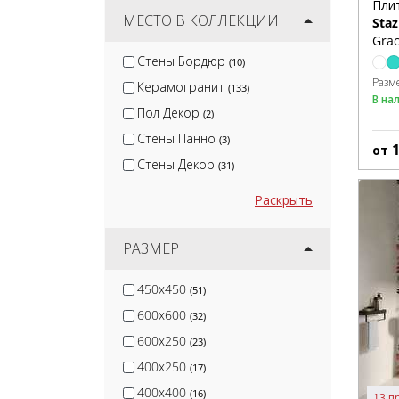
Пли
Cersanit
МЕСТО В КОЛЛЕКЦИИ
(153)
Staz
Grac
White Hills
(73)
Стены Бордюр
(10)
Global Tile
(49)
Разм
Керамогранит
(133)
Керлайф
(60)
В на
Пол Декор
(2)
Стены Панно
(3)
от
Стены Декор
(31)
Раскрыть
РАЗМЕР
450x450
(51)
600x600
(32)
600x250
(23)
400x250
(17)
400x400
(16)
13 п