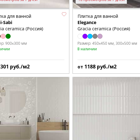
тка для ванной
Плитка для ванной
i-Sabi
Elegance
ia ceramica (Россия)
Gracia ceramica (Россия)
ер:
900x300 мм
Размер:
450x450 мм
300x500 мм
личии
В наличии
1301
руб./м2
1188
руб./м2
от