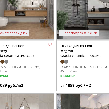
осмотров за 7 дней
10 просмотров за 7 дней
тка для ванной
Плитка для ванной
stry
Magma
ia ceramica (Россия)
Gracia ceramica (Россия)
ер:
500x300 мм
500x125 мм
Размер:
500x300 мм
500x125 мм
450 мм
450x450 мм
личии
В наличии
1089
руб./м2
1089
руб./м2
от