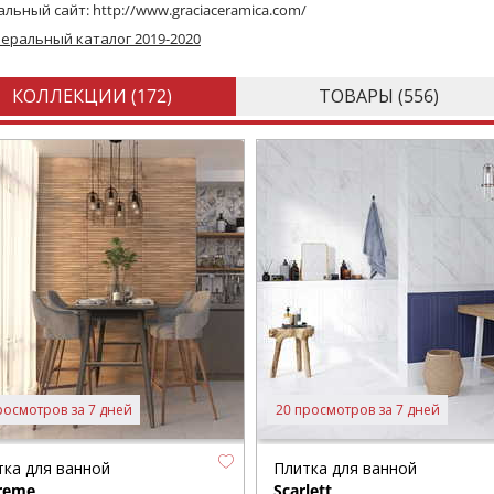
льный сайт:
http://www.graciaceramica.com/
еральный каталог 2019-2020
КОЛЛЕКЦИИ (
172
)
ТОВАРЫ (
556
)
росмотров за 7 дней
20 просмотров за 7 дней
тка для ванной
Плитка для ванной
reme
Scarlett