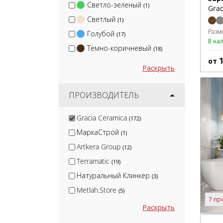
Светло-зеленый
(1)
Grac
Светлый
(1)
Разм
Голубой
(17)
В на
Темно-коричневый
(18)
от
Раскрыть
ПРОИЗВОДИТЕЛЬ
Gracia Ceramica
(172)
МаркаСтрой
(1)
Artkera Group
(12)
Terramatic
(19)
Натуральный Клинкер
(3)
Metlah.Store
(5)
7 пр
Kirovit
(51)
Раскрыть
Kerama Marazzi
(480)