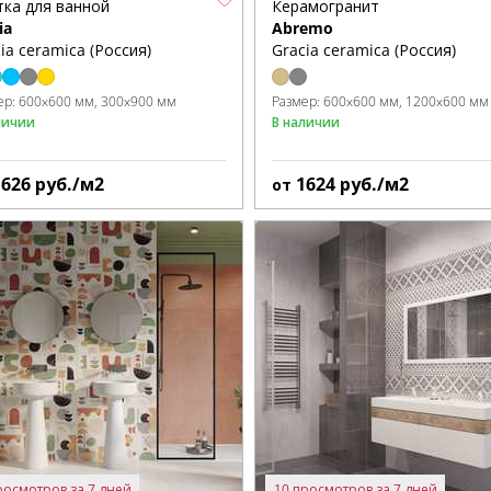
тка для ванной
Керамогранит
ia
Abremo
ia ceramica (Россия)
Gracia ceramica (Россия)
ер:
600x600 мм
300x900 мм
Размер:
600x600 мм
1200x600 мм
личии
В наличии
1626
руб./м2
1624
руб./м2
от
росмотров за 7 дней
10 просмотров за 7 дней