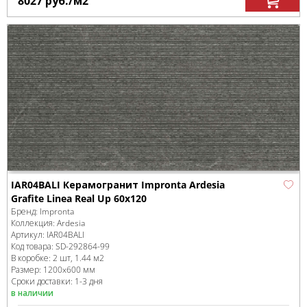
8027
руб.
/м
2
IAR04BALI Керамогранит Impronta Ardesia
Grafite Linea Real Up 60x120
Бренд:
Impronta
Коллекция:
Ardesia
Артикул:
IAR04BALI
Код товара:
SD-292864
-99
В коробке
:
2 шт, 1.44 м
2
Размер:
1200x600 мм
Сроки доставки: 1-3 дня
в наличии