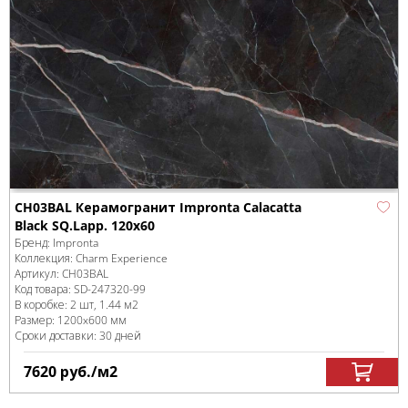
CH03BAL Керамогранит Impronta Calacatta
Black SQ.Lapp. 120x60
Бренд:
Impronta
Коллекция:
Charm Experience
Артикул:
CH03BAL
Код товара:
SD-247320
-99
В коробке
:
2 шт, 1.44 м
2
Размер:
1200x600 мм
Сроки доставки: 30 дней
7620
руб.
/м
2