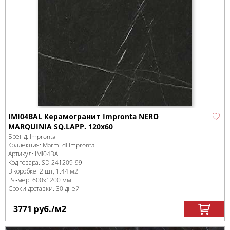
IMI04BAL Керамогранит Impronta NERO
MARQUINIA SQ.LAPP. 120x60
Бренд:
Impronta
Коллекция:
Marmi di Impronta
Артикул:
IMI04BAL
Код товара:
SD-241209
-99
В коробке
:
2 шт, 1.44 м
2
Размер:
600x1200 мм
Сроки доставки: 30 дней
3771
руб.
/м
2