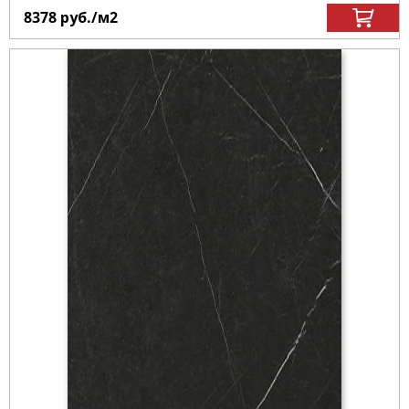
8378
руб.
/м
2