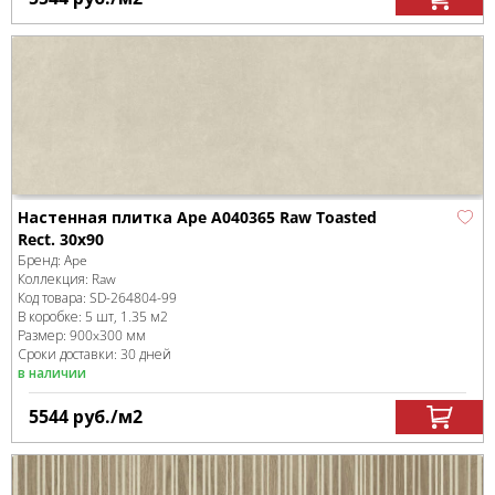
Настенная плитка Ape A040365 Raw Toasted
Rect. 30x90
Бренд:
Ape
Коллекция:
Raw
Код товара:
SD-264804
-99
В коробке
:
5 шт, 1.35 м
2
Размер:
900x300 мм
Сроки доставки: 30 дней
в наличии
5544
руб.
/м
2