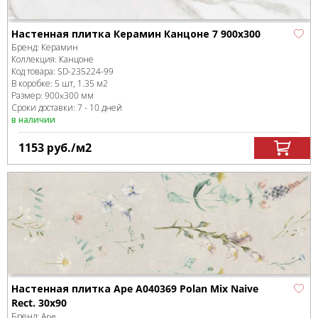
Настенная плитка Керамин Канцоне 7 900x300
Бренд:
Керамин
Коллекция:
Канцоне
Код товара:
SD-235224
-99
В коробке
:
5 шт, 1.35 м
2
Размер:
900x300 мм
Сроки доставки: 7 - 10 дней
в наличии
1153
руб.
/м
2
Настенная плитка Ape A040369 Polan Mix Naive
Rect. 30x90
Бренд:
Ape