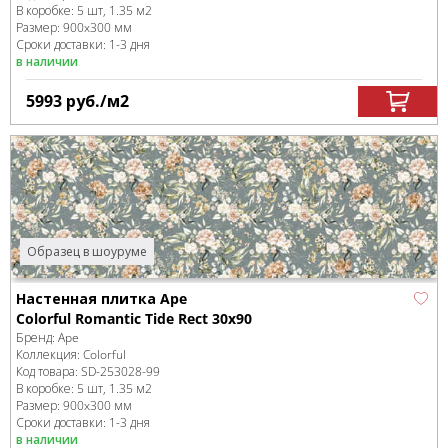
В коробке
:
5 шт, 1.35 м
2
Размер:
900x300 мм
Сроки доставки: 1-3 дня
в наличии
5993
руб.
/м
2
Образец в шоуруме
Настенная плитка Ape
Colorful Romantic Tide Rect 30x90
Бренд:
Ape
Коллекция:
Colorful
Код товара:
SD-253028
-99
В коробке
:
5 шт, 1.35 м
2
Размер:
900x300 мм
Сроки доставки: 1-3 дня
в наличии