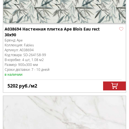
A038694 Настенная плитка Ape Blois Eau rect
30x90
Бренд:
Ape
Коллекция:
Fables
Артикул:
A038694
Код товара:
SD-264158
-99
В коробке
:
4 шт, 1.08 м
2
Размер:
900x300 мм
Сроки доставки: 7 - 10 дней
в наличии
5202
руб.
/м
2