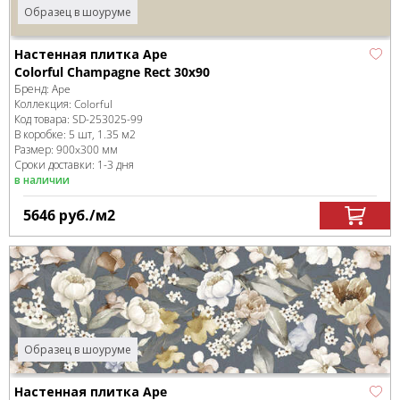
Образец в шоуруме
Настенная плитка Ape
Colorful Champagne Rect 30x90
Бренд:
Ape
Коллекция:
Colorful
Код товара:
SD-253025
-99
В коробке
:
5 шт, 1.35 м
2
Размер:
900x300 мм
Сроки доставки: 1-3 дня
в наличии
5646
руб.
/м
2
Образец в шоуруме
Настенная плитка Ape