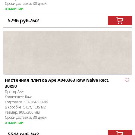
Сроки доставки: 30 дней
в наличии
5796
руб.
/м
2
Настенная плитка Ape A040363 Raw Naive Rect.
30x90
Бренд:
Ape
Коллекция:
Raw
Код товара:
SD-264803
-99
В коробке
:
5 шт, 1.35 м
2
Размер:
900x300 мм
Сроки доставки: 30 дней
в наличии
5544
руб.
/м
2