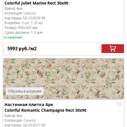
Colorful Juliet Marine Rect 30x90
Бренд:
Ape
Коллекция:
Colorful
Код товара:
SD-253026
-99
В коробке
:
5 шт, 1.35 м
2
Размер:
900x300 мм
Сроки доставки: 1-3 дня
в наличии
5993
руб.
/м
2
Образец в шоуруме
Настенная плитка Ape
Colorful Romantic Champagne Rect 30x90
Бренд:
Ape
Коллекция:
Colorful
Код товара:
SD-253027
-99