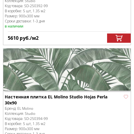
Коллекция:
Studio
Код товара:
SD-250392
-99
В коробке
:
5 шт, 1.35 м
2
Размер:
900x300 мм
Сроки доставки: 1-3 дня
в наличии
5610
руб.
/м
2
Настенная плитка EL Molino Studio Hojas Perla
30x90
Бренд:
EL Molino
Коллекция:
Studio
Код товара:
SD-250394
-99
В коробке
:
5 шт, 1.35 м
2
Размер:
900x300 мм
Сроки доставки: 1-3 дня