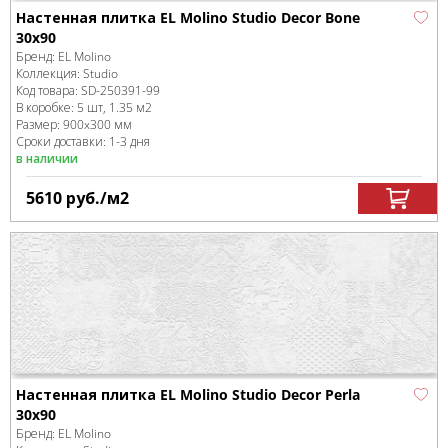
Настенная плитка EL Molino Studio Decor Bone
30x90
Бренд:
EL Molino
Коллекция:
Studio
Код товара:
SD-250391
-99
В коробке
:
5 шт, 1.35 м
2
Размер:
900x300 мм
Сроки доставки: 1-3 дня
в наличии
5610
руб.
/м
2
Настенная плитка EL Molino Studio Decor Perla
30x90
Бренд:
EL Molino