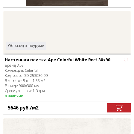
Образец в шоуруме
Настенная плитка Ape Colorful White Rect 30x90
Бренд:
Ape
Коллекция:
Colorful
Код товара:
SD-253030
-99
В коробке
:
5 шт, 1.35 м
2
Размер:
900x300 мм
Сроки доставки: 1-3 дня
в наличии
5646
руб.
/м
2