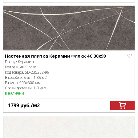
Настенная плитка Керамин Флокк 4С 30х90
Бренд:
Керамин
Коллекция:
Флокк
Код товара:
SD-235252
-99
В коробке
:
5 шт, 1.35 м
2
Размер:
900x300 мм
Сроки доставки: 1-3 дня
в наличии
1799
руб.
/м
2