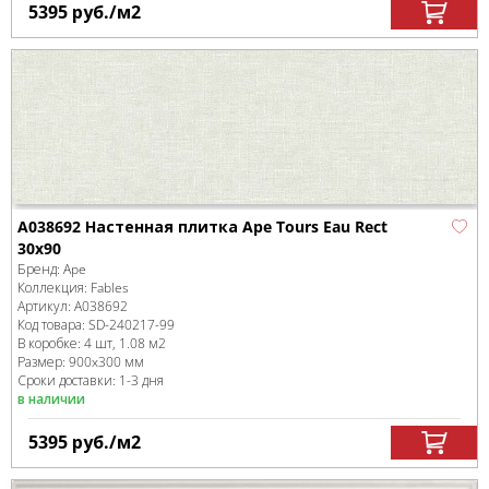
5395
руб.
/м
2
A038692 Настенная плитка Ape Tours Eau Rect
30x90
Бренд:
Ape
Коллекция:
Fables
Артикул:
A038692
Код товара:
SD-240217
-99
В коробке
:
4 шт, 1.08 м
2
Размер:
900x300 мм
Сроки доставки: 1-3 дня
в наличии
5395
руб.
/м
2