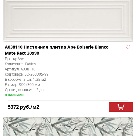
A038110 Настенная плитка Ape Boiserie Blanco
Mate Rect 30x90
Бренд:
Ape
Коллекция:
Fables
Артикул:
A038110
Код товара:
SD-260005
-99
В коробке
:
5 шт, 1.35 м
2
Размер:
900x300 мм
Сроки доставки: 1-3 дня
в наличии
5372
руб.
/м
2