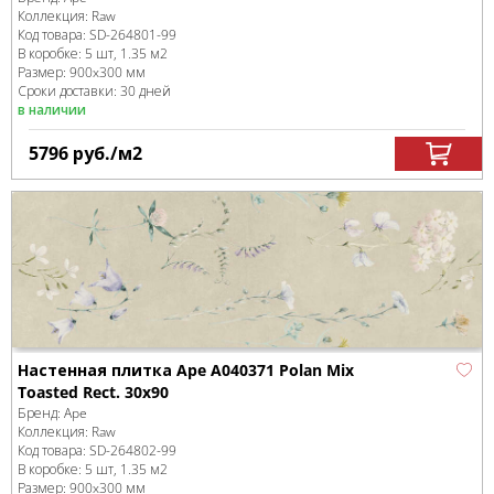
Коллекция:
Raw
Код товара:
SD-264801
-99
В коробке
:
5 шт, 1.35 м
2
Размер:
900x300 мм
Сроки доставки: 30 дней
в наличии
5796
руб.
/м
2
Настенная плитка Ape A040371 Polan Mix
Toasted Rect. 30x90
Бренд:
Ape
Коллекция:
Raw
Код товара:
SD-264802
-99
В коробке
:
5 шт, 1.35 м
2
Размер:
900x300 мм