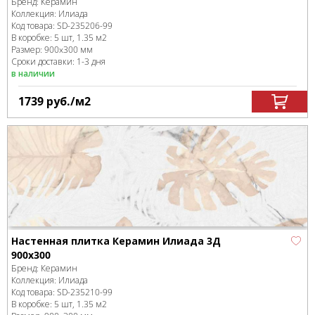
Бренд:
Керамин
Коллекция:
Илиада
Код товара:
SD-235206
-99
В коробке
:
5 шт, 1.35 м
2
Размер:
900x300 мм
Сроки доставки: 1-3 дня
в наличии
1739
руб.
/м
2
Настенная плитка Керамин Илиада 3Д
900х300
Бренд:
Керамин
Коллекция:
Илиада
Код товара:
SD-235210
-99
В коробке
:
5 шт, 1.35 м
2