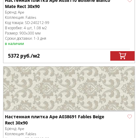
Настенная плитка Ape A038110 Boiserie Blanco
Mate Rect 30x90
Бренд:
Ape
Коллекция:
Fables
Код товара:
SD-240212
-99
В коробке
:
4 шт, 1.08 м
2
Размер:
900x300 мм
Сроки доставки: 1-3 дня
в наличии
5372
руб.
/м
2
Настенная плитка Ape A038691 Fables Beige
Rect 30x90
Бренд:
Ape
Коллекция:
Fables