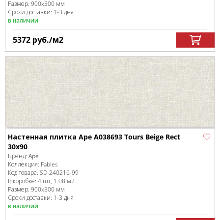
Размер:
900x300 мм
Сроки доставки: 1-3 дня
в наличии
5372
руб.
/м
2
Настенная плитка Ape A038693 Tours Beige Rect
30x90
Бренд:
Ape
Коллекция:
Fables
Код товара:
SD-240216
-99
В коробке
:
4 шт, 1.08 м
2
Размер:
900x300 мм
Сроки доставки: 1-3 дня
в наличии