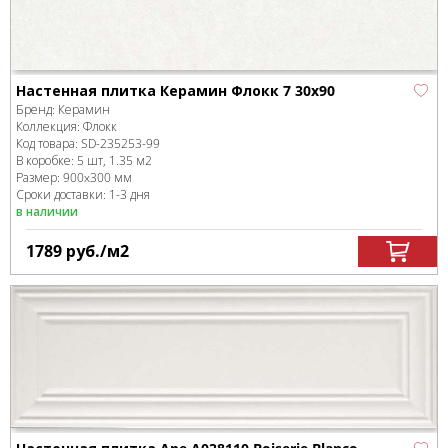
Настенная плитка Керамин Флокк 7 30х90
Бренд:
Керамин
Коллекция:
Флокк
Код товара:
SD-235253
-99
В коробке
:
5 шт, 1.35 м
2
Размер:
900x300 мм
Сроки доставки: 1-3 дня
в наличии
1789
руб.
/м
2