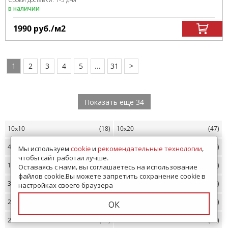
в наличии
1990
руб.
/м
2
1
2
3
4
5
...
31
>
Показать еще 34
10x10
(18)
10x20
(47)
450х450
(36)
500х249
(43)
Мы используем
cookie
и
рекомендательные технологии
,
чтобы сайт работал лучше.
150х150
(38)
1600х800
(68)
Оставаясь с нами, вы соглашаетесь на использование
файлов cookie.Вы можете запретить сохранение cookie в
300х75
(28)
3000х1000
(27)
настройках своего браузера
2400х1200
(10)
330х330
(16)
ОК
298х298
(24)
800х400
(24)