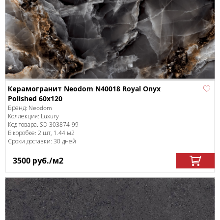
Керамогранит Neodom N40018 Royal Onyx
Polished 60x120
Бренд:
Neodom
Коллекция:
Luxury
Код товара:
SD-303874
-99
В коробке
:
2 шт, 1.44 м
2
Сроки доставки: 30 дней
3500
руб.
/м
2