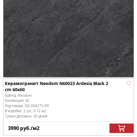
Керамогранит Neodom N60023 Ardesia Black 2
cm 60x60
Бренд:
Neodom
Коллекция:
X2
Код товара:
SD-304275
-99
В коробке
:
2 шт, 0.72 м
2
Сроки доставки: 30 дней
3990
руб.
/м
2