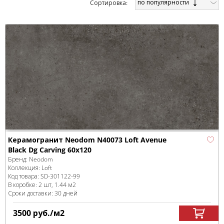
по популярности
Cортировка:
Керамогранит Neodom N40073 Loft Avenue
Black Dg Carving 60x120
Бренд:
Neodom
Коллекция:
Loft
Код товара:
SD-301122
-99
В коробке
:
2 шт, 1.44 м
2
Сроки доставки: 30 дней
3500
руб.
/м
2