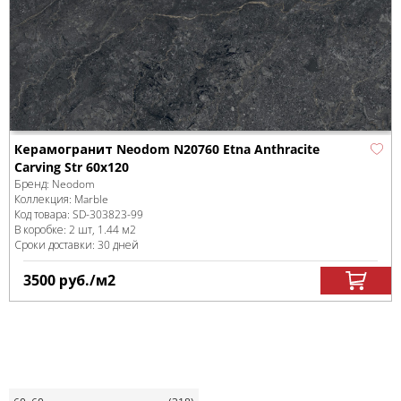
Керамогранит Neodom N20760 Etna Anthracite
Carving Str 60x120
Бренд:
Neodom
Коллекция:
Marble
Код товара:
SD-303823
-99
В коробке
:
2 шт, 1.44 м
2
Сроки доставки: 30 дней
3500
руб.
/м
2