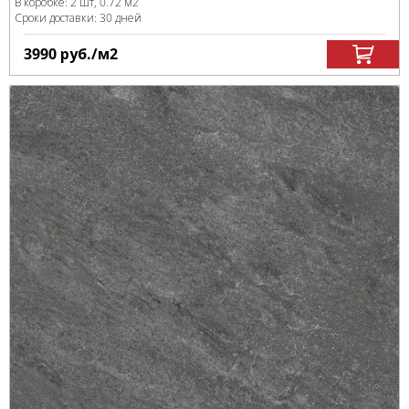
В коробке
:
2 шт, 0.72 м
2
Сроки доставки: 30 дней
3990
руб.
/м
2