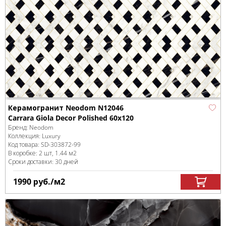
Керамогранит Neodom N12046
Carrara Giola Decor Polished 60x120
Бренд:
Neodom
Коллекция:
Luxury
Код товара:
SD-303872
-99
В коробке
:
2 шт, 1.44 м
2
Сроки доставки: 30 дней
1990
руб.
/м
2