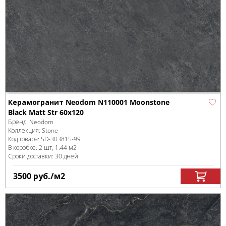
Керамогранит Neodom N110001 Moonstone
Black Matt Str 60x120
Бренд:
Neodom
Коллекция:
Stone
Код товара:
SD-303815
-99
В коробке
:
2 шт, 1.44 м
2
Сроки доставки: 30 дней
3500
руб.
/м
2