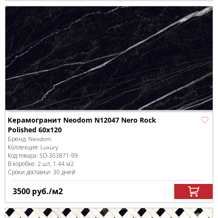
Керамогранит Neodom N12047 Nero Rock
Polished 60x120
Бренд:
Neodom
Коллекция:
Luxury
Код товара:
SD-303871
-99
В коробке
:
2 шт, 1.44 м
2
Сроки доставки: 30 дней
3500
руб.
/м
2