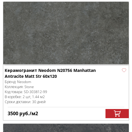
Керамогранит Neodom N20756 Manhattan
Antracite Matt Str 60x120
Бренд:
Neodom
Коллекция:
Stone
Код товара:
SD-303812
-99
В коробке
:
2 шт, 1.44 м
2
Сроки доставки: 30 дней
3500
руб.
/м
2