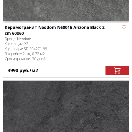
Керамогранит Neodom N60016 Arizona Black 2
cm 60x60
Бренд:
Neodom
Коллекция:
X2
Код товара:
SD-304271
-99
В коробке
:
2 шт, 0.72 м
2
Сроки доставки: 30 дней
3990
руб.
/м
2