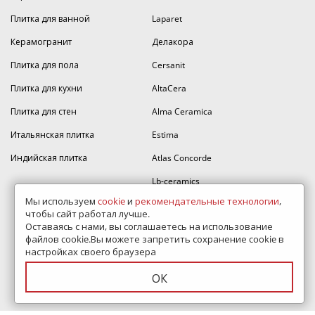
Плитка для ванной
Laparet
Керамогранит
Делакора
Плитка для пола
Cersanit
Плитка для кухни
AltaCera
Плитка для стен
Alma Ceramica
Итальянская плитка
Estima
Индийская плитка
Atlas Concorde
Lb-ceramics
Мы используем
cookie
и
рекомендательные технологии
,
Керамин
чтобы сайт работал лучше.
Оставаясь с нами, вы соглашаетесь на использование
Velsaa
файлов cookie.Вы можете запретить сохранение cookie в
Vitra
настройках своего браузера
Mainzu
ОК
Ragno