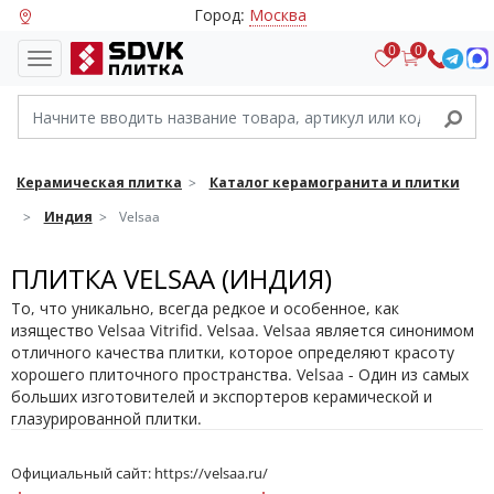
Город:
Москва
0
0
Керамическая плитка
Каталог керамогранита и плитки
Индия
Velsaa
ПЛИТКА VELSAA (ИНДИЯ)
То, что уникально, всегда редкое и особенное, как
изящество Velsaa Vitrifid. Velsaa. Velsaa является синонимом
отличного качества плитки, которое определяют красоту
хорошего плиточного пространства. Velsaa - Один из самых
больших изготовителей и экспортеров керамической и
глазурированной плитки.
С более чем двух десятилетий Velsaa Vitrified славится
производством плитки, которая обеспечивает изящество,
Официальный сайт:
https://velsaa.ru/