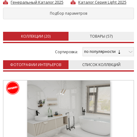
стиль и качество. Наше высшее качество является
Генеральный Каталог 2025
Каталог Серия Light 2025
результатом передового производственного процесса 21-го
века, который включает в себя высококачественное
Подбор параметров
оборудование, процесс контроля качества, научные
исследования и разработки, а также автоматизацию.
КОЛЛЕКЦИИ (
20
)
ТОВАРЫ (
57
)
по популярности
Cортировка:
ФОТОГРАФИИ ИНТЕРЬЕРОВ
СПИСОК КОЛЛЕКЦИЙ