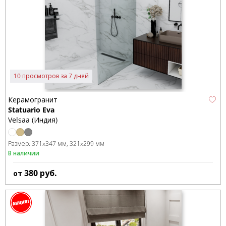
10 просмотров за 7 дней
Керамогранит
Statuario Eva
Velsaa (Индия)
Размер:
371x347 мм
321x299 мм
В наличии
380
руб.
от