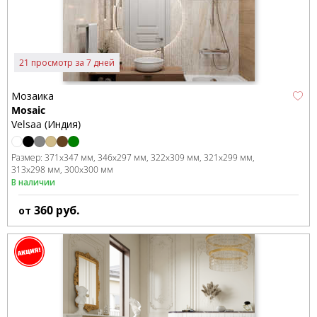
21 просмотр за 7 дней
Мозаика
Mosaic
Velsaa (Индия)
Размер:
371x347 мм
346x297 мм
322x309 мм
321x299 мм
313x298 мм
300x300 мм
В наличии
360
руб.
от