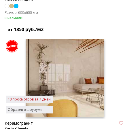
Размер:
600x600 мм
В наличии
1850
руб./м2
от
10 просмотров за 7 дней
Образец в шоуруме
Керамогранит
Onix Classic