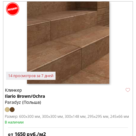
14 просмотров за 7 дней
Клинкер
Ilario Brown/Ochra
Paradyz (Польша)
Размер:
600x300 мм
300x300 мм
300x148 мм
295x295 мм
245x66 мм
В наличии
1650
руб./м2
от