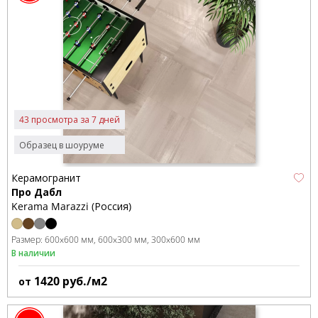
43 просмотра за 7 дней
Образец в шоуруме
Керамогранит
Про Дабл
Kerama Marazzi (Россия)
Размер:
600x600 мм
600x300 мм
300x600 мм
В наличии
1420
руб./м2
от