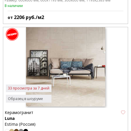
Размер:
600x600 мм
600x1195 мм
300x600 мм
1195x2385 мм
В наличии
2206
руб./м2
от
33 просмотра за 7 дней
Образец в шоуруме
Керамогранит
Luna
Estima (Россия)