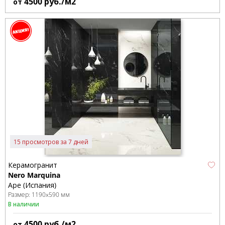
4500
руб./м2
от
15 просмотров за 7 дней
Керамогранит
Nero Marquina
Ape (Испания)
Размер:
1190x590 мм
В наличии
4500
руб./м2
от