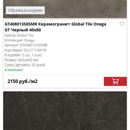
Образец в шоуруме
GT408013505MR Керамогранит Global Tile Onega
GT Черный 40x80
Бренд:
Global Tile
Коллекция:
Onega
Артикул:
GT408013505MR
Код товара:
SD-271168
-99
В коробке
:
5 шт, 1.6 м
2
Размер:
800x400 мм
Сроки доставки: 30 дней
в наличии
2150
руб.
/м
2