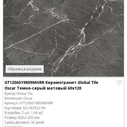
Образец в шоуруме
GT1206019809MHRR Керамогранит Global Tile
Oscar Темно-серый матовый 60x120
Бренд:
Global Tile
Коллекция:
Oscar
Артикул:
GT1206019809MHRR
Код товара:
SD-283922
-99
В коробке
:
2 шт, 1.44 м
2
Размер:
600x1200 мм
Сроки доставки: 30 дней