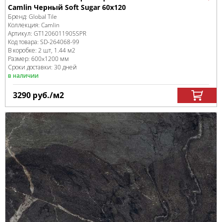
Camlin Черный Soft Sugar 60x120
Бренд:
Global Tile
Коллекция:
Camlin
Артикул:
GT1206011905SPR
Код товара:
SD-264068
-99
В коробке
:
2 шт, 1.44 м
2
Размер:
600x1200 мм
Сроки доставки: 30 дней
в наличии
3290
руб.
/м
2