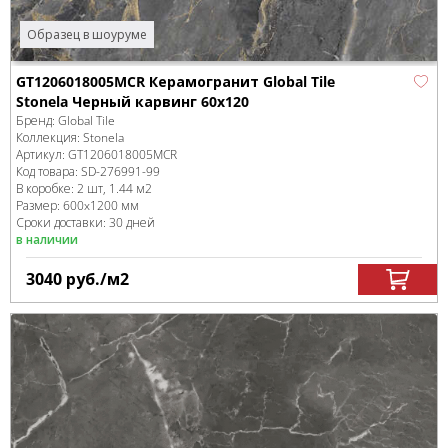
Образец в шоуруме
GT1206018005MCR Керамогранит Global Tile
Stonela Черный карвинг 60x120
Бренд:
Global Tile
Коллекция:
Stonela
Артикул:
GT1206018005MCR
Код товара:
SD-276991
-99
В коробке
:
2 шт, 1.44 м
2
Размер:
600x1200 мм
Сроки доставки: 30 дней
в наличии
3040
руб.
/м
2