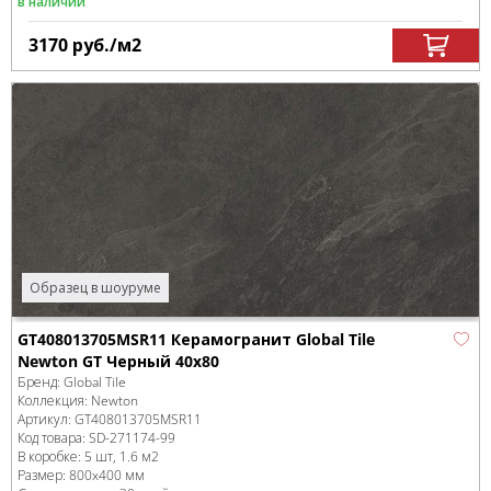
в наличии
3170
руб.
/м
2
Образец в шоуруме
GT408013705MSR11 Керамогранит Global Tile
Newton GT Черный 40x80
Бренд:
Global Tile
Коллекция:
Newton
Артикул:
GT408013705MSR11
Код товара:
SD-271174
-99
В коробке
:
5 шт, 1.6 м
2
Размер:
800x400 мм