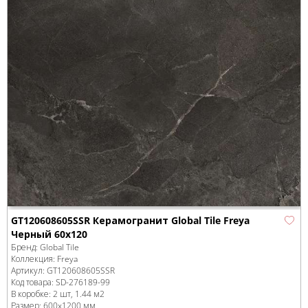
GT120608605SSR Керамогранит Global Tile Freya
Черный 60x120
Бренд:
Global Tile
Коллекция:
Freya
Артикул:
GT120608605SSR
Код товара:
SD-276189
-99
В коробке
:
2 шт, 1.44 м
2
Размер:
600x1200 мм