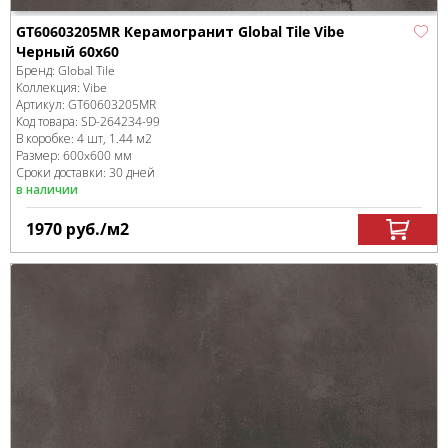
GT60603205MR Керамогранит Global Tile Vibe
Черный 60x60
Бренд:
Global Tile
Коллекция:
Vibe
Артикул:
GT60603205MR
Код товара:
SD-264234
-99
В коробке
:
4 шт, 1.44 м
2
Размер:
600x600 мм
Сроки доставки: 30 дней
в наличии
1970
руб.
/м
2