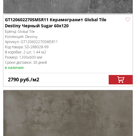
GT1206022705MSR11 Керамогранит Global Tile
Destiny Черный Sugar 60x120
Бренд:
Global Tile
Коллекция:
Destiny
Артикул:
GT1206022705MSR11
Код товара:
SD-288028
-99
В коробке
:
2 шт, 1.44 м
2
Размер:
1200x600 мм
Сроки доставки: 30 дней
в наличии
2790
руб.
/м
2