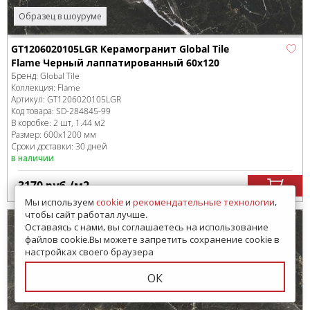
Образец в шоуруме
GT1206020105LGR Керамогранит Global Tile
Flame Черный лаппатированный 60x120
Бренд:
Global Tile
Коллекция:
Flame
Артикул:
GT1206020105LGR
Код товара:
SD-284845
-99
В коробке
:
2 шт, 1.44 м
2
Размер:
600x1200 мм
Сроки доставки: 30 дней
в наличии
3170
руб.
/м
2
Мы используем
cookie
и
рекомендательные технологии
,
чтобы сайт работал лучше.
Оставаясь с нами, вы соглашаетесь на использование
файлов cookie.Вы можете запретить сохранение cookie в
настройках своего браузера
ОК