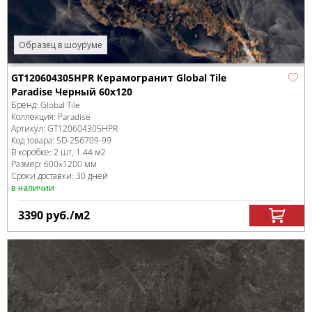
Образец в шоуруме
GT120604305HPR Керамогранит Global Tile
Paradise Черный 60x120
Бренд:
Global Tile
Коллекция:
Paradise
Артикул:
GT120604305HPR
Код товара:
SD-256709
-99
В коробке
:
2 шт, 1.44 м
2
Размер:
600x1200 мм
Сроки доставки: 30 дней
в наличии
3390
руб.
/м
2