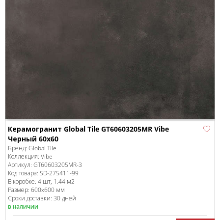
Керамогранит Global Tile GT60603205MR Vibe
Черный 60x60
Бренд:
Global Tile
Коллекция:
Vibe
Артикул:
GT60603205MR-3
Код товара:
SD-275411
-99
В коробке
:
4 шт, 1.44 м
2
Размер:
600x600 мм
Сроки доставки: 30 дней
в наличии