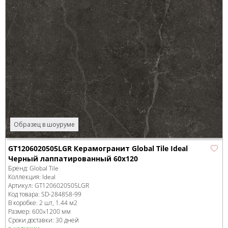
Образец в шоуруме
GT1206020505LGR Керамогранит Global Tile Ideal
Черный лаппатированный 60x120
Бренд:
Global Tile
Коллекция:
Ideal
Артикул:
GT1206020505LGR
Код товара:
SD-284858
-99
В коробке
:
2 шт, 1.44 м
2
Размер:
600x1200 мм
Сроки доставки: 30 дней