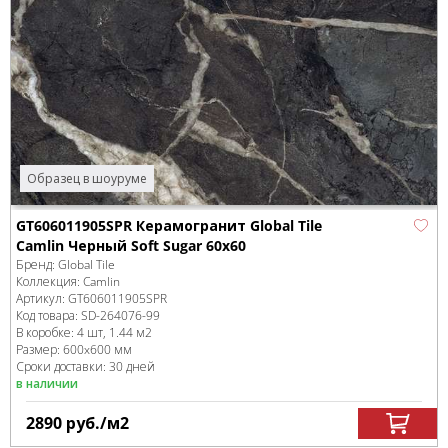
Образец в шоуруме
GT606011905SPR Керамогранит Global Tile
Camlin Черный Soft Sugar 60x60
Бренд:
Global Tile
Коллекция:
Camlin
Артикул:
GT606011905SPR
Код товара:
SD-264076
-99
В коробке
:
4 шт, 1.44 м
2
Размер:
600x600 мм
Сроки доставки: 30 дней
в наличии
2890
руб.
/м
2