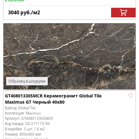
в наличии
3040
руб.
/м
2
Образец в шоуруме
GT408013305MCR Керамогранит Global Tile
Maximus GT Черный 40x80
Бренд:
Global Tile
Коллекция:
Maximus
Артикул:
GT408013305MCR
Код товара:
SD-271173
-99
В коробке
:
5 шт, 1.6 м
2
Размер:
800x400 мм