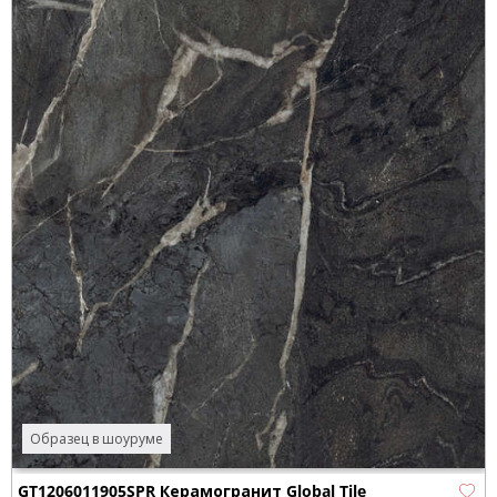
Образец в шоуруме
GT1206011905SPR Керамогранит Global Tile