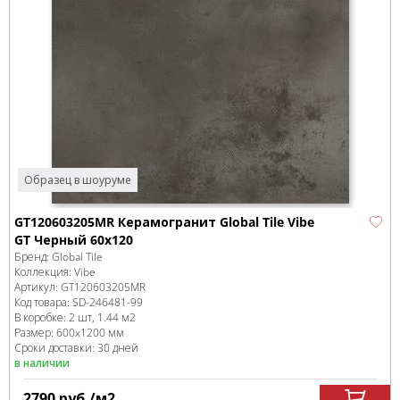
Образец в шоуруме
GT120603205MR Керамогранит Global Tile Vibe
GT Черный 60x120
Бренд:
Global Tile
Коллекция:
Vibe
Артикул:
GT120603205MR
Код товара:
SD-246481
-99
В коробке
:
2 шт, 1.44 м
2
Размер:
600x1200 мм
Сроки доставки: 30 дней
в наличии
2790
руб.
/м
2