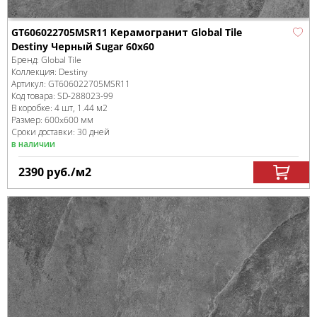
GT606022705MSR11 Керамогранит Global Tile
Destiny Черный Sugar 60x60
Бренд:
Global Tile
Коллекция:
Destiny
Артикул:
GT606022705MSR11
Код товара:
SD-288023
-99
В коробке
:
4 шт, 1.44 м
2
Размер:
600x600 мм
Сроки доставки: 30 дней
в наличии
2390
руб.
/м
2