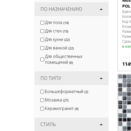
Mosa
POL
ПО НАЗНАЧЕНИЮ
Брен
Колл
Код т
Для пола
(14)
В ко
Для стен
(15)
Разм
Разм
Для кухни
(22)
Сроки
в на
Для ванной
(22)
Для общественных
помещений
(6)
114
ПО ТИПУ
Большеформатный
(2)
Мозаика
(27)
Керамогранит
(4)
СТИЛЬ