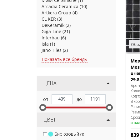
MGM Ceramiche
(1)
Arcadia Ceramica
(10)
Artkera Group
(4)
CL KER
(3)
DeKeramik
(2)
Giga-Line
(21)
Interbau
(6)
Isla
(1)
Обра
Jano Tiles
(2)
Показать все бренды
Моз
Mosa
orie
29.8
ЦЕНА
Брен
Колл
Код т
В ко
Разм
Разм
Сроки
ЦВЕТ
в на
Бирюзовый
83
(1)