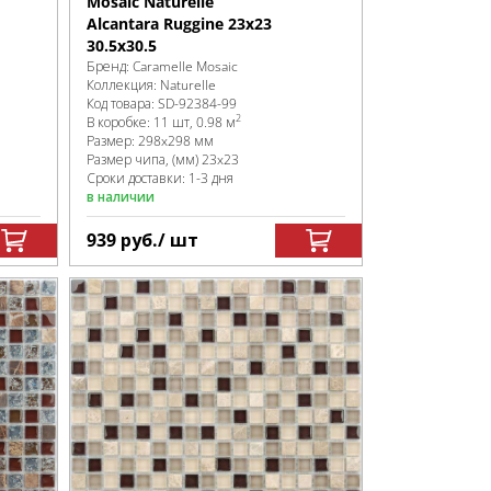
Mosaic Naturelle
Alcantara Ruggine 23x23
30.5х30.5
Бренд:
Caramelle Mosaic
Коллекция:
Naturelle
Код товара:
SD-92384
-99
2
В коробке
:
11 шт, 0.98 м
Размер:
298x298 мм
Размер чипа, (мм)
23x23
Сроки доставки: 1-3 дня
в наличии
939
руб.
/ шт