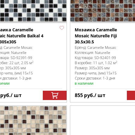
аика Caramelle
Мозаика Caramelle
ic Naturelle Baikal 4
Mosaic Naturelle Fiji
305x305
30.5x30.5
д:
Caramelle Mosaic
Бренд:
Caramelle Mosaic
екция:
Naturelle
Коллекция:
Naturelle
овара:
SD-92391
-99
Код товара:
SD-92401
-99
2
2
робке
:
22 шт, 2.05 м
В коробке
:
11 шт, 1.02 м
ер:
305x305 мм
Размер:
305x305 мм
ер чипа, (мм)
15x15
Размер чипа, (мм)
15x15
 доставки: 1-3 дня
Сроки доставки: 1-3 дня
личии
в наличии
9
руб.
/ шт
855
руб.
/ шт