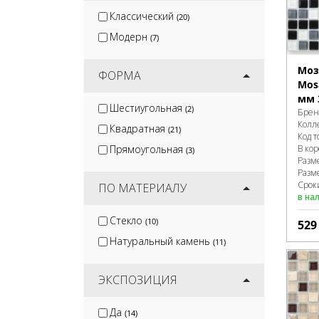
Классический
(20)
Модерн
(7)
Моз
ФОРМА
Mosa
мм 
Шестиугольная
(2)
Брен
Колл
Квадратная
(21)
Код т
Прямоугольная
В ко
(3)
Разм
Разм
Сроки
ПО МАТЕРИАЛУ
в на
Стекло
(10)
52
Натуральный камень
(11)
ЭКСПОЗИЦИЯ
Да
(14)