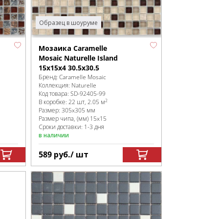
Образец в шоуруме
Мозаика Caramelle
Mosaic Naturelle Island
15x15x4 30.5x30.5
Бренд:
Caramelle Mosaic
Коллекция:
Naturelle
Код товара:
SD-92405
-99
2
В коробке
:
22 шт, 2.05 м
Размер:
305x305 мм
Размер чипа, (мм)
15x15
Сроки доставки: 1-3 дня
в наличии
589
руб.
/ шт