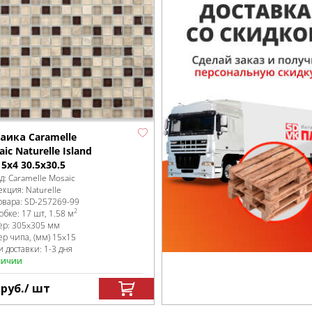
аика Caramelle
ic Naturelle Island
5x4 30.5x30.5
д:
Caramelle Mosaic
екция:
Naturelle
овара:
SD-257269
-99
2
робке
:
17 шт, 1.58 м
ер:
305x305 мм
ер чипа, (мм)
15x15
 доставки: 1-3 дня
личии
9
руб.
/ шт