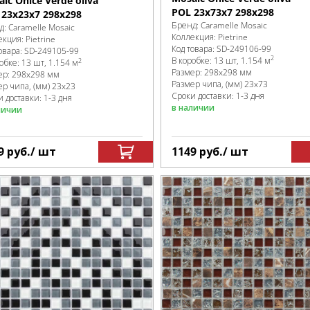
ic Onice Verde oliva
POL 23x73x7 298x298
 23x23x7 298x298
Бренд:
Caramelle Mosaic
д:
Caramelle Mosaic
Коллекция:
Pietrine
екция:
Pietrine
Код товара:
SD-249106
-99
овара:
SD-249105
-99
2
В коробке
:
13 шт, 1.154 м
2
робке
:
13 шт, 1.154 м
Размер:
298x298 мм
ер:
298x298 мм
Размер чипа, (мм)
23x73
ер чипа, (мм)
23x23
Сроки доставки: 1-3 дня
 доставки: 1-3 дня
в наличии
личии
9
руб.
/ шт
1149
руб.
/ шт