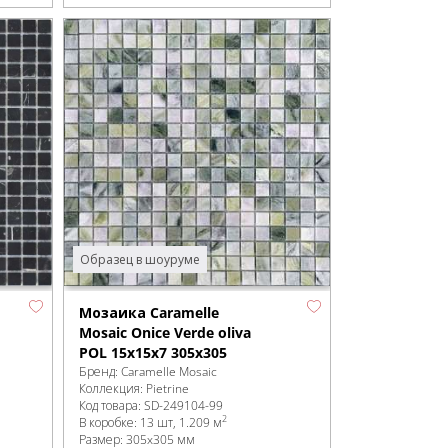
Образец в шоуруме
Мозаика Caramelle
Mosaic Onice Verde oliva
POL 15x15x7 305x305
Бренд:
Caramelle Mosaic
Коллекция:
Pietrine
Код товара:
SD-249104
-99
2
В коробке
:
13 шт, 1.209 м
Размер:
305x305 мм