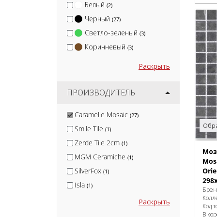
Белый
(2)
Черный
(27)
Светло-зеленый
(3)
Коричневый
(3)
Раскрыть
ПРОИЗВОДИТЕЛЬ
Caramelle Mosaic
(27)
Обра
Smile Tile
(1)
Zerde Tile 2cm
(1)
Моз
MGM Ceramiche
(1)
Mosa
Ori
SilverFox
(1)
298
Isla
(1)
Брен
Колл
Nadis
(1)
Раскрыть
Код т
Arcadia Ceramica
(10)
В ко