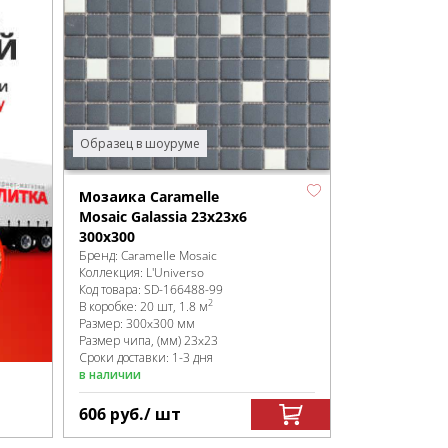
Образец в шоуруме
Мозаика Caramelle
Mosaic Galassia 23x23x6
300x300
Бренд:
Caramelle Mosaic
Коллекция:
L'Universo
Код товара:
SD-166488
-99
2
В коробке
:
20 шт, 1.8 м
Размер:
300x300 мм
Размер чипа, (мм)
23x23
Сроки доставки: 1-3 дня
в наличии
606
руб.
/ шт