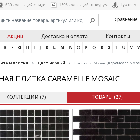
Тур по ма
639 коллекций с видео
1598 коллекций в шоуруме
Сравнение
Акции
Доставка и оплата
Контакты
E
F
G
H
I
J
K
L
M
N
O
P
Q
R
S
T
U
V
нита и плитки
Цвет черный
Caramelle Mosaic (Карамелле Моза
НАЯ ПЛИТКА CARAMELLE MOSAIC
КОЛЛЕКЦИИ (
7
)
ТОВАРЫ (
27
)