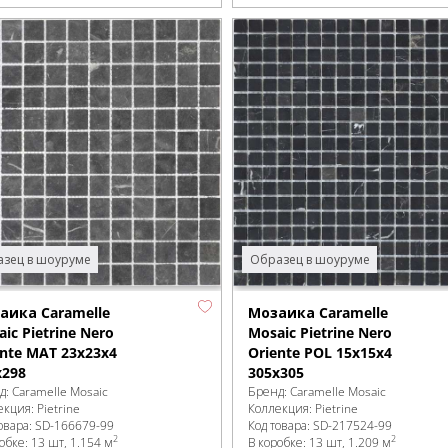
зец в шоуруме
Образец в шоуруме
аика Caramelle
Мозаика Caramelle
ic Pietrine Nero
Mosaic Pietrine Nero
ente MAT 23x23x4
Oriente POL 15x15x4
х298
305x305
д:
Caramelle Mosaic
Бренд:
Caramelle Mosaic
екция:
Pietrine
Коллекция:
Pietrine
овара:
SD-166679
-99
Код товара:
SD-217524
-99
2
2
робке
:
13 шт, 1.154 м
В коробке
:
13 шт, 1.209 м