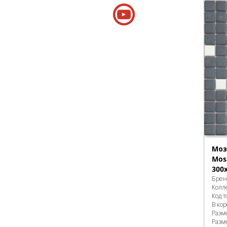
Моз
Mosa
300
Брен
Колл
Код т
В ко
Разм
Разм