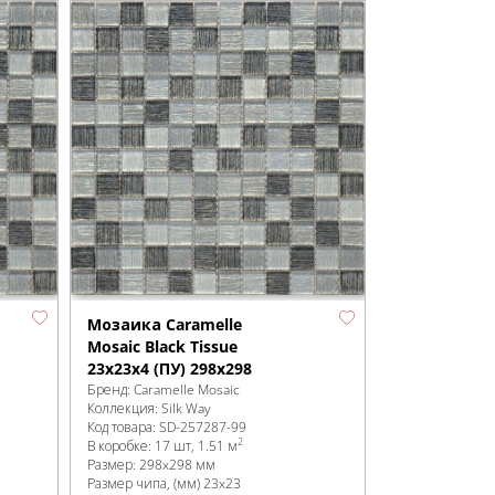
Мозаика Caramelle
Mosaic Black Tissue
23x23x4 (ПУ) 298x298
Бренд:
Caramelle Mosaic
Коллекция:
Silk Way
Код товара:
SD-257287
-99
2
В коробке
:
17 шт, 1.51 м
Размер:
298x298 мм
Размер чипа, (мм)
23x23