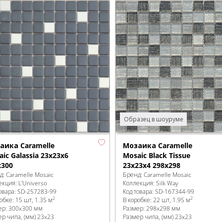
Образец в шоуруме
аика Caramelle
Мозаика Caramelle
ic Galassia 23x23x6
Mosaic Black Tissue
x300
23x23x4 298x298
д:
Caramelle Mosaic
Бренд:
Caramelle Mosaic
екция:
L'Universo
Коллекция:
Silk Way
овара:
SD-257283
-99
Код товара:
SD-167344
-99
2
2
робке
:
15 шт, 1.35 м
В коробке
:
22 шт, 1.95 м
ер:
300x300 мм
Размер:
298x298 мм
ер чипа, (мм)
23x23
Размер чипа, (мм)
23x23