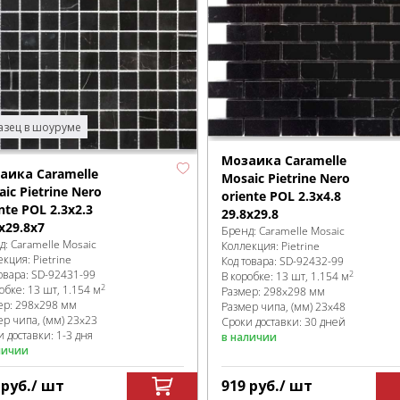
зец в шоуруме
Мозаика Caramelle
аика Caramelle
Mosaic Pietrine Nero
ic Pietrine Nero
oriente POL 2.3x4.8
nte POL 2.3x2.3
29.8x29.8
x29.8x7
Бренд:
Caramelle Mosaic
д:
Caramelle Mosaic
Коллекция:
Pietrine
екция:
Pietrine
Код товара:
SD-92432
-99
овара:
SD-92431
-99
2
В коробке
:
13 шт, 1.154 м
2
робке
:
13 шт, 1.154 м
Размер:
298x298 мм
ер:
298x298 мм
Размер чипа, (мм)
23x48
ер чипа, (мм)
23x23
Сроки доставки: 30 дней
 доставки: 1-3 дня
в наличии
личии
9
руб.
/ шт
919
руб.
/ шт