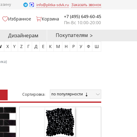
газину
info@plitka-sdvk.ru
Заказать звонок
+7 (495) 649-60-45
Избранное
Корзина
Пн-Вс 10:00-20:00
Покупателям
Дизайнерам
W
X
Y
Z
Г
Д
Е
К
М
Н
Р
У
Ф
Ш
ика)
по популярности
Cортировка: