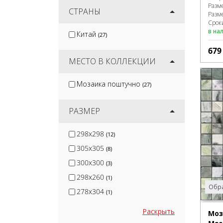
Разм
Protiles
СТРАНЫ
(12)
Разм
Сроки
Terramatic
(16)
в на
Китай
(27)
Kirovit
(2)
67
DeKeramik
(2)
МЕСТО В КОЛЛЕКЦИИ
Мозаика поштучно
(27)
РАЗМЕР
298x298
(12)
305x305
(8)
300x300
(3)
298x260
(1)
Обра
278x304
(1)
Раскрыть
Моз