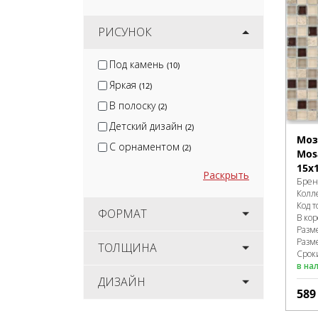
РИСУНОК
Под камень
(10)
Яркая
(12)
В полоску
(2)
Детский дизайн
(2)
Моз
С орнаментом
(2)
Mosa
15x1
Раскрыть
Брен
Колл
Код т
ФОРМАТ
В ко
Разм
Разм
ТОЛЩИНА
Сроки
в на
ДИЗАЙН
58