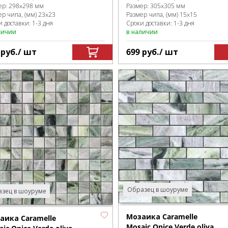
ер:
298x298 мм
Размер:
305x305 мм
ер чипа, (мм)
23x23
Размер чипа, (мм)
15x15
 доставки: 1-3 дня
Сроки доставки: 1-3 дня
личии
в наличии
9
руб.
/ шт
699
руб.
/ шт
Образец в шоуруме
зец в шоуруме
Мозаика Caramelle
аика Caramelle
Mosaic Onice Verde oliva