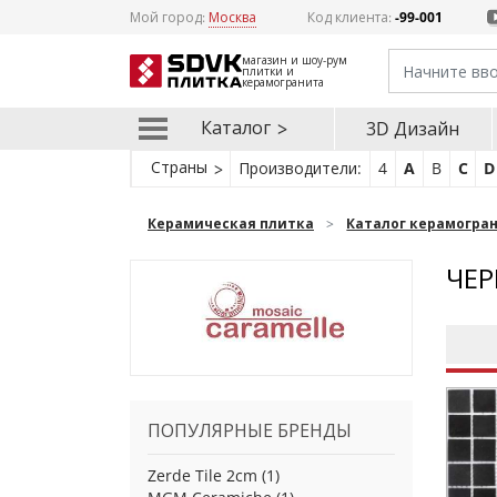
Мой город:
Москва
Код клиента:
-99-001
магазин и шоу-рум
плитки и
керамогранита
Каталог
3D Дизайн
Страны
Производители:
4
A
B
C
D
Керамическая плитка
Каталог керамогра
ЧЕР
ПОПУЛЯРНЫЕ БРЕНДЫ
Zerde Tile 2cm
(1)