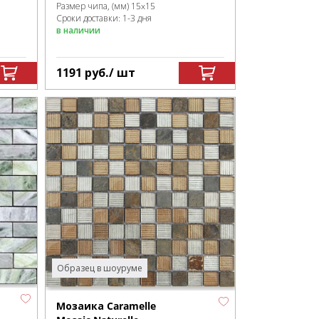
Размер чипа, (мм)
15x15
Сроки доставки: 1-3 дня
в наличии
1191
руб.
/ шт
Образец в шоуруме
Мозаика Caramelle