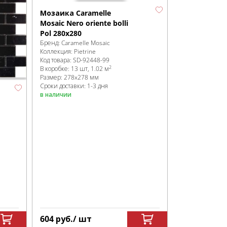
Мозаика Caramelle
Mosaic Nero oriente bolli
Pol 280x280
Бренд:
Caramelle Mosaic
Коллекция:
Pietrine
Код товара:
SD-92448
-99
2
В коробке
:
13 шт, 1.02 м
Размер:
278x278 мм
Сроки доставки: 1-3 дня
в наличии
604
руб.
/ шт