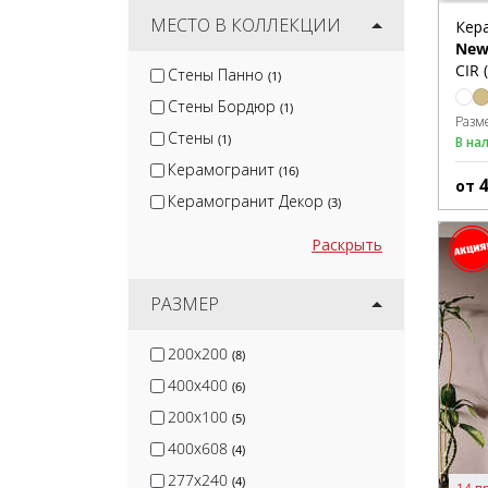
DEL Conca
МЕСТО В КОЛЛЕКЦИИ
(13)
Кер
New
Ragno
(41)
CIR 
Стены Панно
(1)
Serenissima
(15)
Стены Бордюр
(1)
Keope Ceramiche
(14)
Разм
Стены
(1)
В на
Керамогранит
(16)
от
Керамогранит Декор
(3)
Раскрыть
РАЗМЕР
200x200
(8)
400x400
(6)
200x100
(5)
400x608
(4)
277x240
(4)