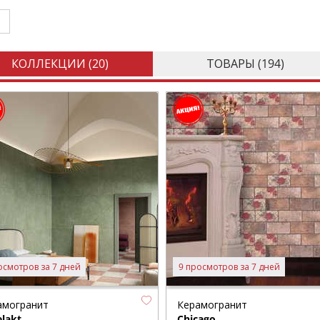
КОЛЛЕКЦИИ (
20
)
ТОВАРЫ (
194
)
осмотров за 7 дней
9 просмотров за 7 дней
амогранит
Керамогранит
lakt
Chicago