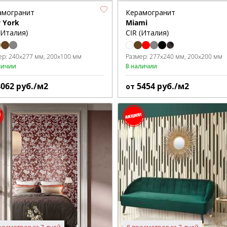
амогранит
Керамогранит
 York
Miami
(Италия)
CIR (Италия)
ер:
240x277 мм
200x100 мм
Размер:
277x240 мм
200x200 мм
личии
В наличии
4062
руб./м2
5454
руб./м2
от