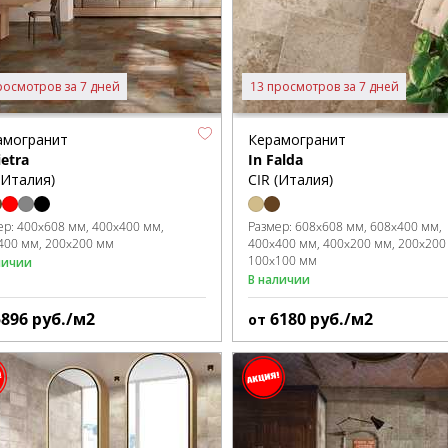
росмотров за 7 дней
13 просмотров за 7 дней
амогранит
Керамогранит
ietra
In Falda
(Италия)
CIR (Италия)
ер:
400x608 мм
400x400 мм
Размер:
608x608 мм
608x400 мм
400 мм
200x200 мм
400x400 мм
400x200 мм
200x200
100x100 мм
личии
В наличии
5896
руб./м2
6180
руб./м2
от