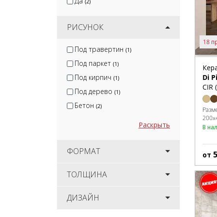
Да
(2)
РИСУНОК
18 п
Под травертин
(1)
Под паркет
(1)
Кер
Di P
Под кирпич
(1)
CIR 
Под дерево
(1)
Бетон
(2)
Разм
200x
Раскрыть
В на
ФОРМАТ
от
ТОЛЩИНА
ДИЗАЙН