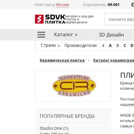
Мой город:
Москва
Код клиента:
-99-001
магазин и шоу-рум
плитки и
керамогранита
Каталог
3D Дизайн
Страны
Производители:
4
A
B
C
D
Керамическая плитка
Каталог керамогра
ПЛИ
Бренд 
количе
Постоя
нашему
MADE I
ПОПУЛЯРНЫЕ БРЕНДЫ
италья
самые 
Studio One
(1)