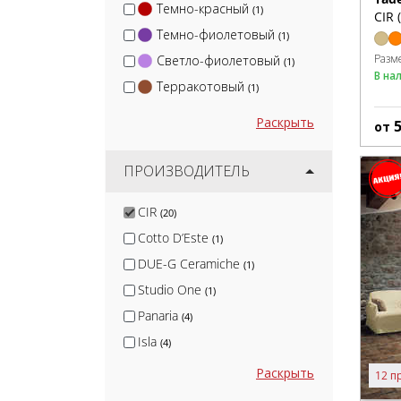
Темно-красный
(1)
CIR 
Темно-фиолетовый
(1)
Разм
Светло-фиолетовый
(1)
В на
Терракотовый
(1)
Раскрыть
от
ПРОИЗВОДИТЕЛЬ
CIR
(20)
Cotto D’Este
(1)
DUE-G Ceramiche
(1)
Studio One
(1)
Panaria
(4)
Isla
(4)
MGM Ceramiche
(5)
Раскрыть
12 п
Infinity
(5)