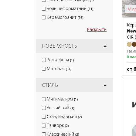
Большеформатный
18 п
(11)
Керамогранит
(16)
Кер
Раскрыть
New
CIR 
ПОВЕРХНОСТЬ
Разм
В на
Рельефная
(1)
Матовая
от
(14)
СТИЛЬ
Минимализм
(1)
Английский
(1)
Скандинавский
(2)
Пэчворк
(2)
Классический
(2)