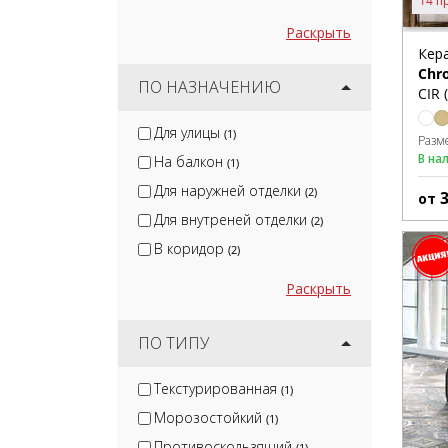
14 п
Раскрыть
Кер
Chr
ПО НАЗНАЧЕНИЮ
CIR 
Для улицы
(1)
Разм
В на
На балкон
(1)
Для наружней отделки
(2)
от
Для внутреней отделки
(2)
В коридор
(2)
Раскрыть
ПО ТИПУ
Текстурированная
(1)
Морозостойкий
(1)
Противоскользящий
(1)