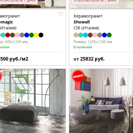
росмотров за 7 дней
8 просмотров за 7 дней
амогранит
Керамогранит
omagic
Showall
(Италия)
CIR (Италия)
ер:
600x1200 мм
Размер:
1200x1200 мм
личии
В наличии
3500
руб./м2
25832
руб.
от