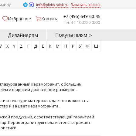
газину
info@plitka-sdvk.ru
Заказать звонок
+7 (495) 649-60-45
Избранное
Корзина
Пн-Вс 10:00-20:00
Покупателям
Дизайнерам
W
X
Y
Z
Г
Д
Е
К
М
Н
Р
У
Ф
Ш
ю глазурованный керамогранит, с большим
илем и широким диапазоном размеров.
сти и текстуре материала, дает возможность
тво и за цвет керамогранита.
нской продукции, с соответствующей гарантией
Чир. Керамогранит для пола и стены отражает
ристики.