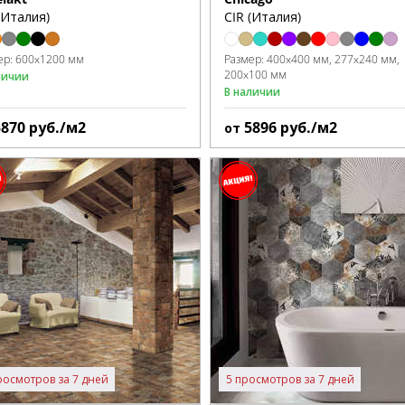
(Италия)
CIR (Италия)
ер:
600x1200 мм
Размер:
400x400 мм
277x240 мм
200x100 мм
личии
В наличии
5870
руб./м2
5896
руб./м2
от
росмотров за 7 дней
5 просмотров за 7 дней