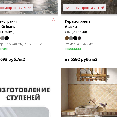
росмотров за 7 дней
12 просмотров за 7 дней
амогранит
Керамогранит
 Orleans
Alaska
(Италия)
CIR (Италия)
ер:
277x240 мм
200x100 мм
Размер:
400x65 мм
личии
В наличии
6693
руб./м2
5592
руб./м2
от