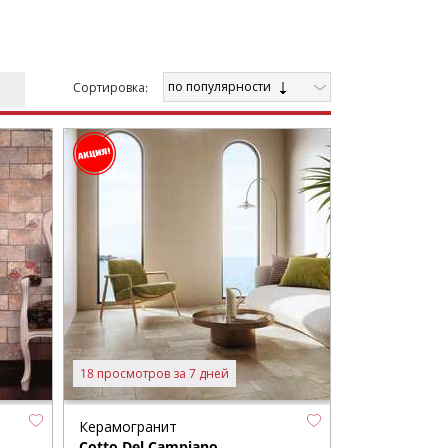
по популярности
Cортировка:
18 просмотров за 7 дней
Керамогранит
Cotto Del Campiano