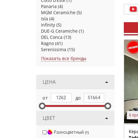
Cotto D’Este
(1)
Panaria
(4)
MGM Ceramiche
(5)
Isla
(4)
Infinity
(5)
DUE-G Ceramiche
(1)
DEL Conca
(13)
Ragno
(41)
Serenissima
(15)
Показать все бренды
ЦЕНА
6 пр
ЦВЕТ
Кер
Разноцветный
(1)
Tade