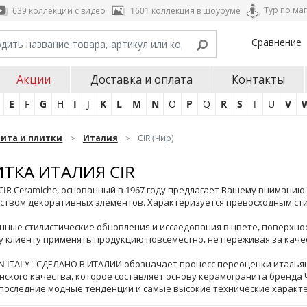
Тур по ма
639 коллекций с видео
1601 коллекция в шоуруме
Сравнение
Акции
Доставка и оплата
Контакты
E
F
G
H
I
J
K
L
M
N
O
P
Q
R
S
T
U
V
нита и плитки
Италия
CIR (Чир)
ТКА ИТАЛИЯ CIR
CIR Ceramiche, основанный в 1967 году предлагает Вашему внимани
ством декоративных элементов. Характеризуется превосходным ст
нные стилистические обновления и исследования в цвете, поверхно
 клиенту применять продукцию повсеместно, не переживая за качес
N ITALY - СДЕЛАНО В ИТАЛИИ обозначает процесс переоценки италья
нского качества, которое составляет основу керамогранита бренда 
последние модные тенденции и самые высокие технические характе