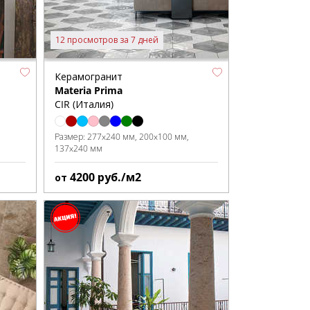
12 просмотров за 7 дней
Керамогранит
Materia Prima
CIR (Италия)
Размер:
277x240 мм
200x100 мм
137x240 мм
4200
руб./м2
от