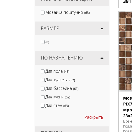
39
Мозаика поштучно
(63)
РАЗМЕР
(0)
ПО НАЗНАЧЕНИЮ
Для пола
(46)
Для туалета
(52)
Для бассейна
(61)
Для кухни
(62)
Моз
PIX
Для стен
(63)
мра
23x
Раскрыть
Брен
Колл
Код т