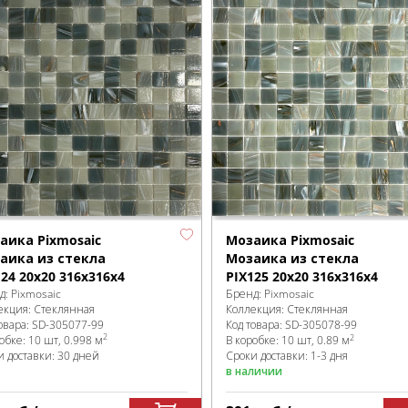
аика Pixmosaic
Мозаика Pixmosaic
аика из стекла
Мозаика из стекла
124 20x20 316х316х4
PIX125 20x20 316х316х4
д:
Pixmosaic
Бренд:
Pixmosaic
екция:
Стеклянная
Коллекция:
Стеклянная
овара:
SD-305077
-99
Код товара:
SD-305078
-99
2
2
робке
:
10 шт, 0.998 м
В коробке
:
10 шт, 0.89 м
и доставки: 30 дней
Сроки доставки: 1-3 дня
в наличии