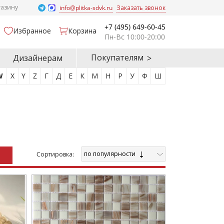
газину
info@plitka-sdvk.ru
Заказать звонок
+7 (495) 649-60-45
Избранное
Корзина
Пн-Вс 10:00-20:00
Покупателям
Дизайнерам
W
X
Y
Z
Г
Д
Е
К
М
Н
Р
У
Ф
Ш
по популярности
Cортировка: