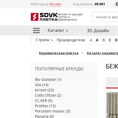
Мой город:
Москва
Код клиента:
-99-001
магазин и шоу-рум
плитки и
керамогранита
Каталог
3D Дизайн
Страны
Производители:
4
A
B
C
D
Керамическая плитка
Каталог керамог
БЕЖ
ПОПУЛЯРНЫЕ БРЕНДЫ
Blv Outdoor
(1)
Isla
(14)
Kirovit
(23)
Cotto D’Este
(2)
CL KER
(5)
Protiles
(13)
Porcelain mosaic
(3)
Panaria
(6)