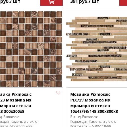
1
руб.
/ шт
391
руб.
/ шт
аика Pixmosaic
Мозаика Pixmosaic
723 Мозаика из
PIX729 Мозаика из
мора и стекла
мрамора и стекла
23 300х300x8
10x48/98/148 300х300x8
д:
Pixmosaic
Бренд:
Pixmosaic
екция:
Камень и стекло
Коллекция:
Камень и стекло
овара:
SD-305113
-99
Код товара:
SD-305118
-99