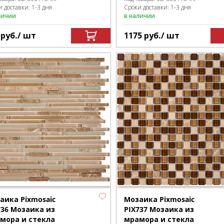
 доставки: 1-3 дня
Сроки доставки: 1-3 дня
личии
в наличии
9
руб.
/ шт
1175
руб.
/ шт
аика Pixmosaic
Мозаика Pixmosaic
736 Мозаика из
PIX737 Мозаика из
мора и стекла
мрамора и стекла