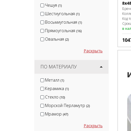
8x4
Чешуя
(1)
Брен
Шестиугольная
Колл
(1)
Код т
Восьмиугольная
(1)
Сроки
в на
Прямоугольная
(16)
Овальная
104
(2)
Раскрыть
ПО МАТЕРИАЛУ
Металл
(1)
Керамика
(1)
Стекло
(10)
Морской Перламутр
(2)
Мрамор
(47)
Раскрыть