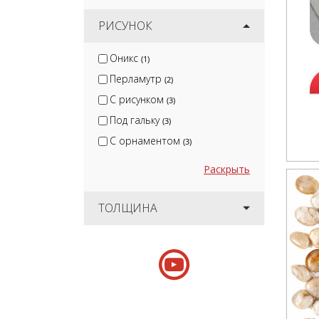
РИСУНОК
Оникс
(1)
Перламутр
(2)
С рисунком
(3)
Под гальку
(3)
С орнаментом
(3)
Раскрыть
ТОЛЩИНА