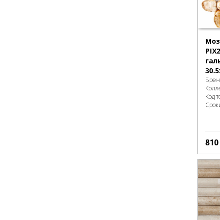
Моз
PIX
гал
30.5
Брен
Колл
Код т
Срок
81