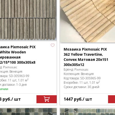
аика Pixmosaic PIX
Мозаика Pixmosaic PIX
 White Wooden
362 Yellow Travertine,
ированная
Convex Матовая 20х151
12/15*100 300х305x8
300х305х12
д:
Pixmosaic
Бренд:
Pixmosaic
екция:
Венеция
Коллекция:
Венеция
овара:
SD-305963
-99
Код товара:
SD-305965
-99
2
робке
:
11 шт, 1.01 м
2
В коробке
:
11 шт, 1.01 м
 доставки: 1-3 дня
Сроки доставки: 30 дней
личии
3
руб.
/ шт
1447
руб.
/ шт