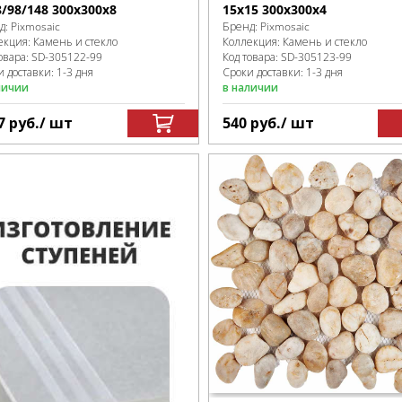
8/98/148 300х300x8
15x15 300х300x4
д:
Pixmosaic
Бренд:
Pixmosaic
екция:
Камень и стекло
Коллекция:
Камень и стекло
овара:
SD-305122
-99
Код товара:
SD-305123
-99
 доставки: 1-3 дня
Сроки доставки: 1-3 дня
личии
в наличии
7
руб.
/ шт
540
руб.
/ шт