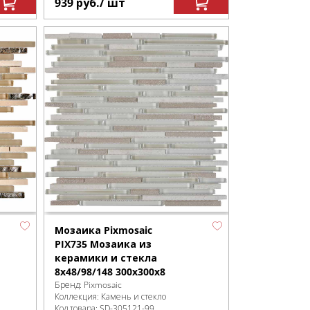
939
руб.
/ шт
Мозаика Pixmosaic
PIX735 Мозаика из
керамики и стекла
8x48/98/148 300х300x8
Бренд:
Pixmosaic
Коллекция:
Камень и стекло
Код товара:
SD-305121
-99