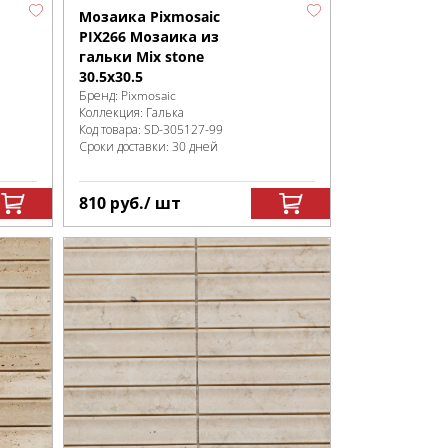
Мозаика Pixmosaic
PIX266 Мозаика из
гальки Mix stone
30.5х30.5
Бренд:
Pixmosaic
Коллекция:
Галька
Код товара:
SD-305127
-99
Сроки доставки: 30 дней
810
руб.
/ шт