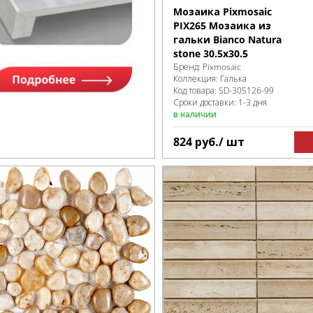
Мозаика Pixmosaic
PIX265 Мозаика из
гальки Bianco Natura
stone 30.5х30.5
Бренд:
Pixmosaic
Коллекция:
Галька
Код товара:
SD-305126
-99
Сроки доставки: 1-3 дня
в наличии
824
руб.
/ шт