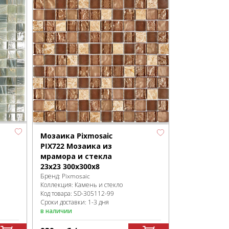
Мозаика Pixmosaic
PIX722 Мозаика из
мрамора и стекла
23x23 300х300x8
Бренд:
Pixmosaic
Коллекция:
Камень и стекло
Код товара:
SD-305112
-99
Сроки доставки: 1-3 дня
в наличии