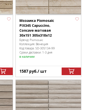
Мозаика Pixmosaic
PIX345 Capuccino,
Concave матовая
30х151 305х318х12
Бренд:
Pixmosaic
Коллекция:
Венеция
Код товара:
SD-305134
-99
Сроки доставки: 1-3 дня
в наличии
1587
руб.
/ шт