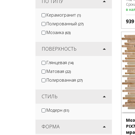
ПО ТИПУ
Сроки
в на
Керамогранит
(1)
93
Полированный
(27)
Мозаика
(63)
ПОВЕРХНОСТЬ
Глянцевая
(14)
Матовая
(22)
Полированная
(27)
СТИЛЬ
Модерн
(51)
Моз
PIX
ФОРМА
мра