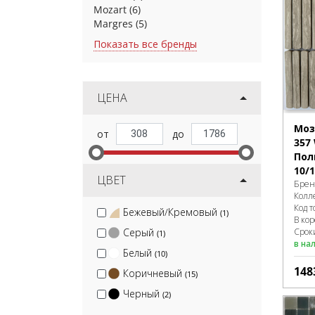
Mozart
(6)
Margres
(5)
Показать все бренды
ЦЕНА
Моз
357
Пол
10/
ЦВЕТ
Брен
Колл
Код т
Бежевый/Кремовый
(1)
В ко
Сроки
Серый
(1)
в на
Белый
(10)
148
Коричневый
(15)
Черный
(2)