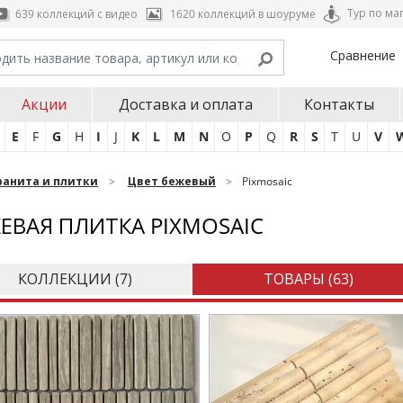
Тур по ма
639 коллекций с видео
1620 коллекций в шоуруме
Сравнение
Акции
Доставка и оплата
Контакты
E
F
G
H
I
J
K
L
M
N
O
P
Q
R
S
T
U
V
ранита и плитки
Цвет бежевый
Pixmosaic
ЕВАЯ ПЛИТКА PIXMOSAIC
КОЛЛЕКЦИИ (
7
)
ТОВАРЫ (
63
)