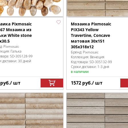
аика Pixmosaic
Мозаика Pixmosaic
267 Мозаика из
PIX343 Yellow
ьки White stone
Travertine, Concave
х30.5
матовая 30х151
д:
Pixmosaic
305х318х12
екция:
Галька
Бренд:
Pixmosaic
овара:
SD-305128
-99
Коллекция:
Венеция
и доставки: 30 дней
Код товара:
SD-305132
-99
Сроки доставки: 1-3 дня
в наличии
0
руб.
/ шт
1572
руб.
/ шт