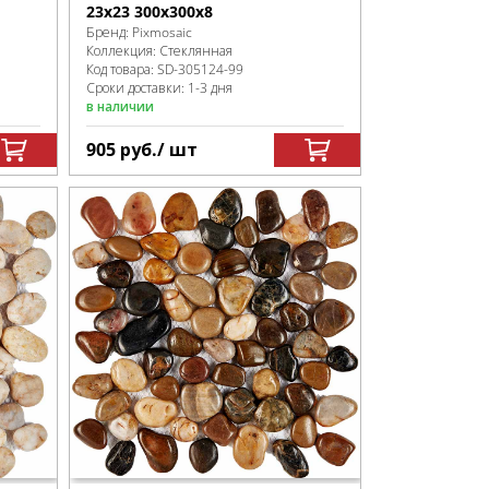
23x23 300х300x8
Бренд:
Pixmosaic
Коллекция:
Стеклянная
Код товара:
SD-305124
-99
Сроки доставки: 1-3 дня
в наличии
905
руб.
/ шт