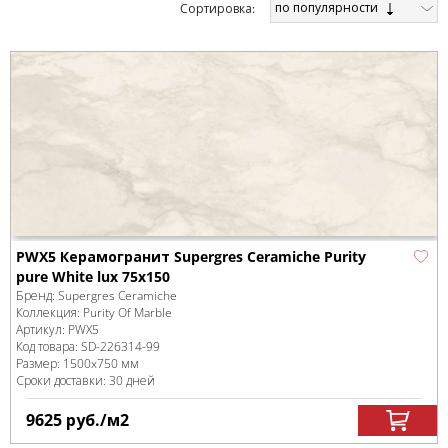
по популярности
Cортировка:
PWX5 Керамогранит Supergres Ceramiche Purity
pure White lux 75x150
Бренд:
Supergres Ceramiche
Коллекция:
Purity Of Marble
Артикул:
PWX5
Код товара:
SD-226314
-99
Размер:
1500x750 мм
Сроки доставки: 30 дней
9625
руб.
/м
2