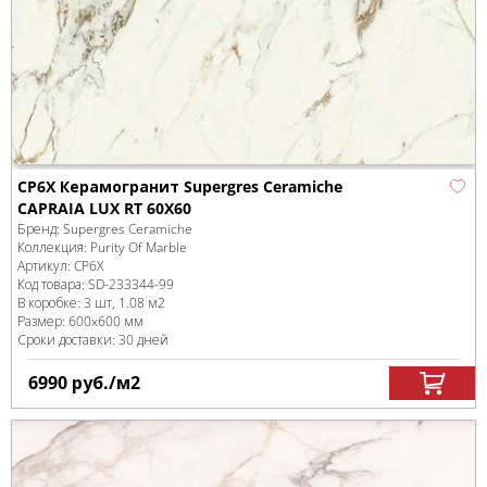
CP6X Керамогранит Supergres Ceramiche
CAPRAIA LUX RT 60X60
Бренд:
Supergres Ceramiche
Коллекция:
Purity Of Marble
Артикул:
CP6X
Код товара:
SD-233344
-99
В коробке
:
3 шт, 1.08 м
2
Размер:
600x600 мм
Сроки доставки: 30 дней
6990
руб.
/м
2