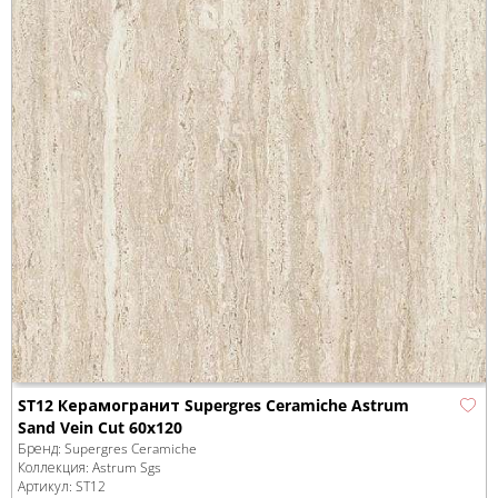
ST12 Керамогранит Supergres Ceramiche Astrum
Sand Vein Cut 60x120
Бренд:
Supergres Ceramiche
Коллекция:
Astrum Sgs
Артикул:
ST12