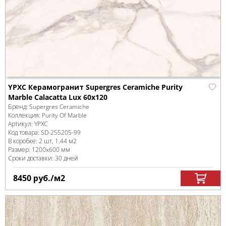
YPXC Керамогранит Supergres Ceramiche Purity
Marble Calacatta Lux 60x120
Бренд:
Supergres Ceramiche
Коллекция:
Purity Of Marble
Артикул:
YPXC
Код товара:
SD-255205
-99
В коробке
:
2 шт, 1.44 м
2
Размер:
1200x600 мм
Сроки доставки: 30 дней
8450
руб.
/м
2