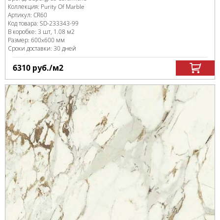
Коллекция:
Purity Of Marble
Артикул:
CR60
Код товара:
SD-233343
-99
В коробке
:
3 шт, 1.08 м
2
Размер:
600x600 мм
Сроки доставки: 30 дней
6310
руб.
/м
2