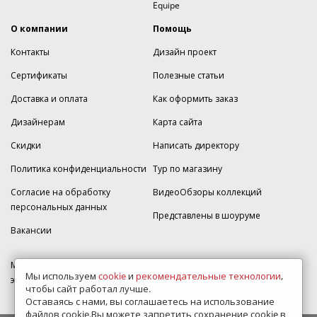
Equipe
О компании
Помощь
Контакты
Дизайн проект
Сертификаты
Полезные статьи
Доставка и оплата
Как оформить заказ
Дизайнерам
Карта сайта
Скидки
Написать директору
Политика конфиденциальности
Тур по магазину
Согласие на обработку
ВидеоОбзоры коллекций
персональных данных
Представлены в шоуруме
Вакансии
МКАД 2км внешняя сторона, д. 2, ТРЦ "Шоколад" (РИО) Реутов, -1
Мы используем
cookie
и
рекомендательные технологии
,
этаж, магазин Плитка-SDVK.
чтобы сайт работал лучше.
Оставаясь с нами, вы соглашаетесь на использование
файлов cookie.Вы можете запретить сохранение cookie в