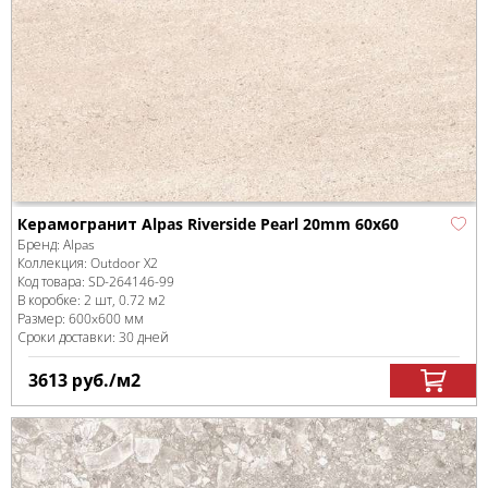
Керамогранит Alpas Riverside Pearl 20mm 60x60
Бренд:
Alpas
Коллекция:
Outdoor X2
Код товара:
SD-264146
-99
В коробке
:
2 шт, 0.72 м
2
Размер:
600x600 мм
Сроки доставки: 30 дней
3613
руб.
/м
2