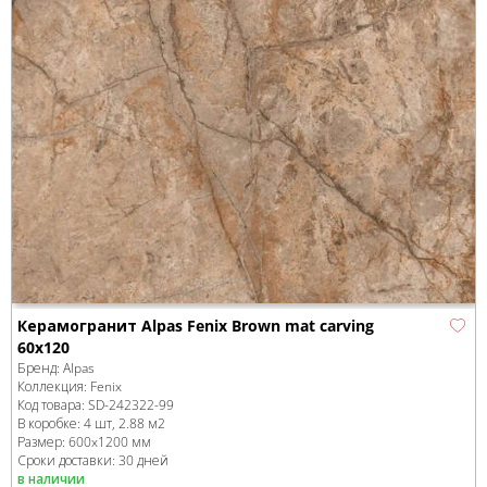
Керамогранит Alpas Fenix Brown mat carving
60x120
Бренд:
Alpas
Коллекция:
Fenix
Код товара:
SD-242322
-99
В коробке
:
4 шт, 2.88 м
2
Размер:
600x1200 мм
Сроки доставки: 30 дней
в наличии