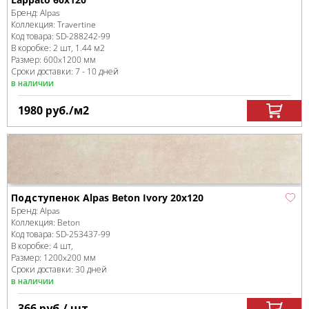
Бренд:
Alpas
Коллекция:
Travertine
Код товара:
SD-288242
-99
В коробке
:
2 шт, 1.44 м
2
Размер:
600x1200 мм
Сроки доставки: 7 - 10 дней
в наличии
1980
руб.
/м
2
Подступенок Alpas Beton Ivory 20x120
Бренд:
Alpas
Коллекция:
Beton
Код товара:
SD-253437
-99
В коробке
:
4 шт,
Размер:
1200x200 мм
Сроки доставки: 30 дней
в наличии
366
руб.
/ шт