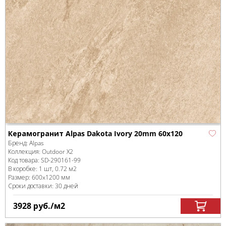
Керамогранит Alpas Dakota Ivory 20mm 60x120
Бренд:
Alpas
Коллекция:
Outdoor X2
Код товара:
SD-290161
-99
В коробке
:
1 шт, 0.72 м
2
Размер:
600x1200 мм
Сроки доставки: 30 дней
3928
руб.
/м
2