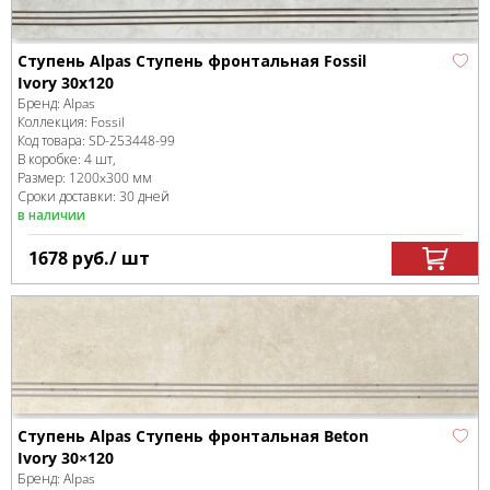
Ступень Alpas Ступень фронтальная Fossil
Ivory 30x120
Бренд:
Alpas
Коллекция:
Fossil
Код товара:
SD-253448
-99
В коробке
:
4 шт,
Размер:
1200x300 мм
Сроки доставки: 30 дней
в наличии
1678
руб.
/ шт
Ступень Alpas Ступень фронтальная Beton
Ivory 30×120
Бренд:
Alpas