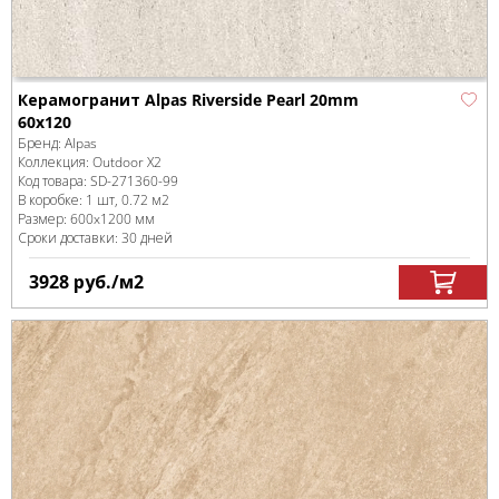
Керамогранит Alpas Riverside Pearl 20mm
60x120
Бренд:
Alpas
Коллекция:
Outdoor X2
Код товара:
SD-271360
-99
В коробке
:
1 шт, 0.72 м
2
Размер:
600x1200 мм
Сроки доставки: 30 дней
3928
руб.
/м
2