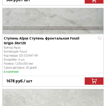
Ступень Alpas Ступень фронтальная Fossil
Grigio 30x120
Бренд:
Alpas
Коллекция:
Fossil
Код товара:
SD-253447
-99
В коробке
:
4 шт,
Размер:
1200x300 мм
Сроки доставки: 30 дней
в наличии
1678
руб.
/ шт