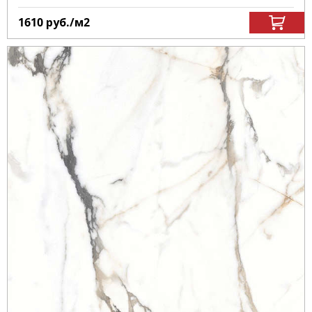
1610
руб.
/м
2