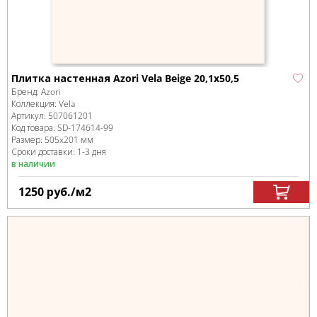
Плитка настенная Azori Vela Beige 20,1x50,5
Бренд:
Azori
Коллекция:
Vela
Артикул:
507061201
Код товара:
SD-174614
-99
Размер:
505x201 мм
Сроки доставки: 1-3 дня
в наличии
1250
руб.
/м
2