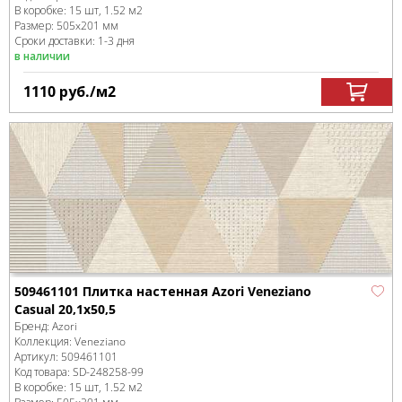
В коробке
:
15 шт, 1.52 м
2
Размер:
505x201 мм
Сроки доставки: 1-3 дня
в наличии
1110
руб.
/м
2
509461101 Плитка настенная Azori Veneziano
Casual 20,1x50,5
Бренд:
Azori
Коллекция:
Veneziano
Артикул:
509461101
Код товара:
SD-248258
-99
В коробке
:
15 шт, 1.52 м
2