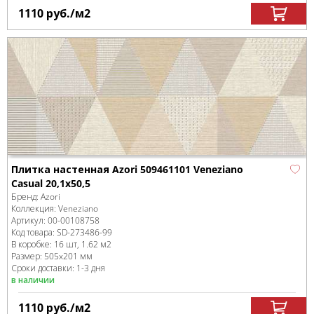
1110
руб.
/м
2
Плитка настенная Azori 509461101 Veneziano
Casual 20,1x50,5
Бренд:
Azori
Коллекция:
Veneziano
Артикул:
00-00108758
Код товара:
SD-273486
-99
В коробке
:
16 шт, 1.62 м
2
Размер:
505x201 мм
Сроки доставки: 1-3 дня
в наличии
1110
руб.
/м
2