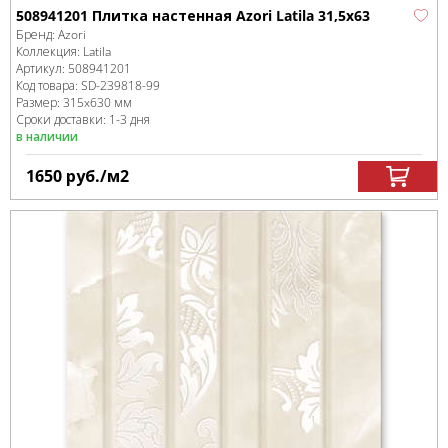
508941201 Плитка настенная Azori Latila 31,5x63
Бренд:
Azori
Коллекция:
Latila
Артикул:
508941201
Код товара:
SD-239818
-99
Размер:
315x630 мм
Сроки доставки: 1-3 дня
в наличии
1650
руб.
/м
2