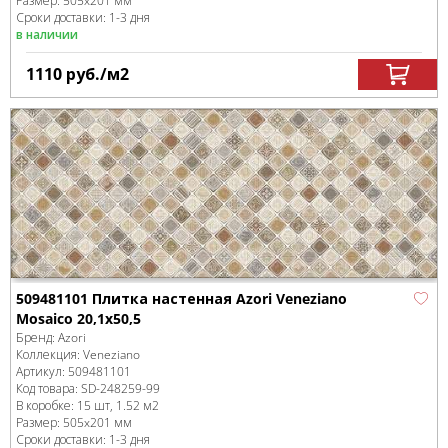
Размер:
505x201 мм
Сроки доставки: 1-3 дня
в наличии
1110
руб.
/м
2
509481101 Плитка настенная Azori Veneziano
Mosaico 20,1x50,5
Бренд:
Azori
Коллекция:
Veneziano
Артикул:
509481101
Код товара:
SD-248259
-99
В коробке
:
15 шт, 1.52 м
2
Размер:
505x201 мм
Сроки доставки: 1-3 дня