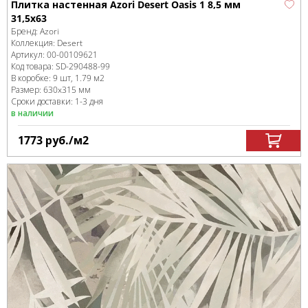
Плитка настенная Azori Desert Oasis 1 8,5 мм
31,5x63
Бренд:
Azori
Коллекция:
Desert
Артикул:
00-00109621
Код товара:
SD-290488
-99
В коробке
:
9 шт, 1.79 м
2
Размер:
630x315 мм
Сроки доставки: 1-3 дня
в наличии
1773
руб.
/м
2