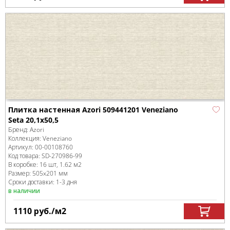
Плитка настенная Azori 509441201 Veneziano
Seta 20,1x50,5
Бренд:
Azori
Коллекция:
Veneziano
Артикул:
00-00108760
Код товара:
SD-270986
-99
В коробке
:
16 шт, 1.62 м
2
Размер:
505x201 мм
Сроки доставки: 1-3 дня
в наличии
1110
руб.
/м
2