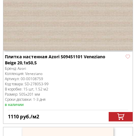
Плитка настенная Azori 509451101 Veneziano
Beige 20,1x50,5
Бренд:
Azori
Коллекция:
Veneziano
Артикул:
00-00108759
Код товара:
SD-278053
-99
В коробке
:
15 шт, 1.52 м
2
Размер:
505x201 мм
Сроки доставки: 1-3 дня
в наличии
1110
руб.
/м
2