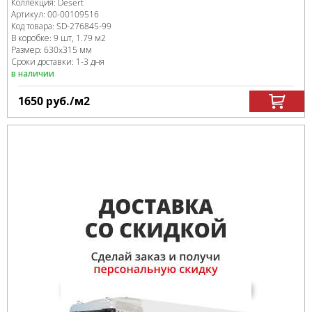
Коллекция:
Desert
Артикул:
00-00109516
Код товара:
SD-276845
-99
В коробке
:
9 шт, 1.79 м
2
Размер:
630x315 мм
Сроки доставки: 1-3 дня
в наличии
1650
руб.
/м
2