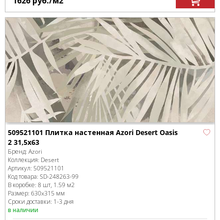
1626
руб.
/м
2
509521101 Плитка настенная Azori Desert Oasis
2 31,5x63
Бренд:
Azori
Коллекция:
Desert
Артикул:
509521101
Код товара:
SD-248263
-99
В коробке
:
8 шт, 1.59 м
2
Размер:
630x315 мм
Сроки доставки: 1-3 дня
в наличии