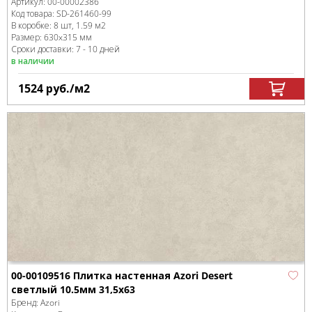
Артикул:
00-00002386
Код товара:
SD-261460
-99
В коробке
:
8 шт, 1.59 м
2
Размер:
630x315 мм
Сроки доставки: 7 - 10 дней
в наличии
1524
руб.
/м
2
00-00109516 Плитка настенная Azori Desert
светлый 10.5мм 31,5x63
Бренд:
Azori