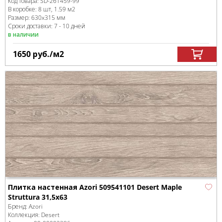
Код товара:
SD-261459
-99
В коробке
:
8 шт, 1.59 м
2
Размер:
630x315 мм
Сроки доставки: 7 - 10 дней
в наличии
1650
руб.
/м
2
Плитка настенная Azori 509541101 Desert Maple
Struttura 31,5x63
Бренд:
Azori
Коллекция:
Desert