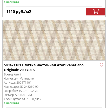
в наличии
1110
руб.
/м
2
509471101 Плитка настенная Azori Veneziano
Originale 20,1x50,5
Бренд:
Azori
Коллекция:
Veneziano
Артикул:
509471101
Код товара:
SD-248260
-99
В коробке
:
15 шт, 1.52 м
2
Размер:
505x201 мм
Сроки доставки: 7 - 10 дней
в наличии