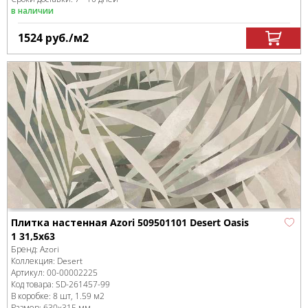
в наличии
1524
руб.
/м
2
Плитка настенная Azori 509501101 Desert Oasis
1 31,5x63
Бренд:
Azori
Коллекция:
Desert
Артикул:
00-00002225
Код товара:
SD-261457
-99
В коробке
:
8 шт, 1.59 м
2
Размер:
630x315 мм