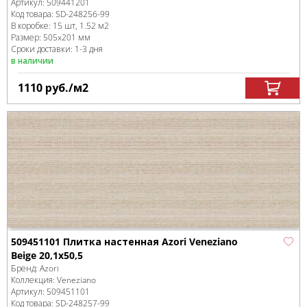
Артикул:
509441201
Код товара:
SD-248256
-99
В коробке
:
15 шт, 1.52 м
2
Размер:
505x201 мм
Сроки доставки: 1-3 дня
в наличии
1110
руб.
/м
2
509451101 Плитка настенная Azori Veneziano
Beige 20,1x50,5
Бренд:
Azori
Коллекция:
Veneziano
Артикул:
509451101
Код товара:
SD-248257
-99