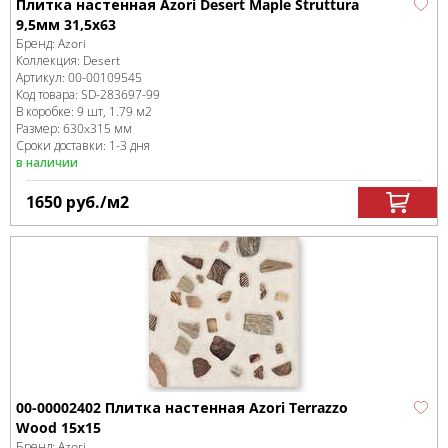
Плитка настенная Azori Desert Maple Struttura
9,5мм 31,5x63
Бренд:
Azori
Коллекция:
Desert
Артикул:
00-00109545
Код товара:
SD-283697
-99
В коробке
:
9 шт, 1.79 м
2
Размер:
630x315 мм
Сроки доставки: 1-3 дня
в наличии
1650
руб.
/м
2
00-00002402 Плитка настенная Azori Terrazzo
Wood 15х15
Бренд:
Azori