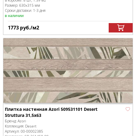
В коробке
:
8 шт, 1.59 м
2
Размер:
630x315 мм
Сроки доставки: 1-3 дня
в наличии
1773
руб.
/м
2
Плитка настенная Azori 509531101 Desert
Struttura 31,5x63
Бренд:
Azori
Коллекция:
Desert
Артикул:
00-00002385