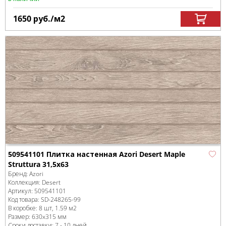
1650
руб.
/м
2
509541101 Плитка настенная Azori Desert Maple
Struttura 31,5x63
Бренд:
Azori
Коллекция:
Desert
Артикул:
509541101
Код товара:
SD-248265
-99
В коробке
:
8 шт, 1.59 м
2
Размер:
630x315 мм
Сроки доставки: 7 - 10 дней