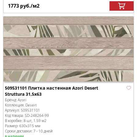
1773
руб.
/м
2
509531101 Плитка настенная Azori Desert
Struttura 31,5x63
Бренд:
Azori
Коллекция:
Desert
Артикул:
509531101
Код товара:
SD-248264
-99
В коробке
:
8 шт, 1.59 м
2
Размер:
630x315 мм
Сроки доставки: 7 - 10 дней
в наличии