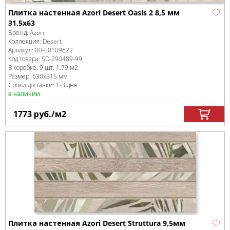
Плитка настенная Azori Desert Oasis 2 8,5 мм
31,5x63
Бренд:
Azori
Коллекция:
Desert
Артикул:
00-00109622
Код товара:
SD-290489
-99
В коробке
:
9 шт, 1.79 м
2
Размер:
630x315 мм
Сроки доставки: 1-3 дня
в наличии
1773
руб.
/м
2
Плитка настенная Azori Desert Struttura 9,5мм