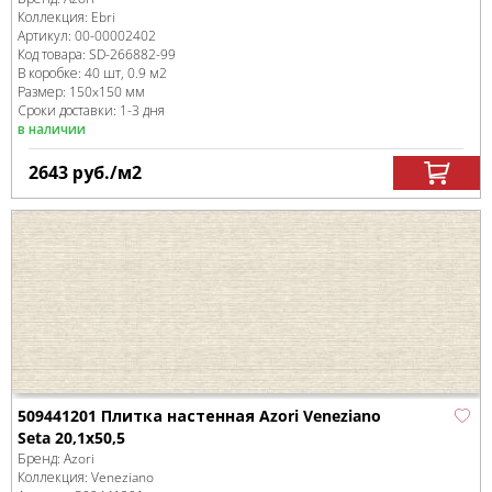
Коллекция:
Ebri
Артикул:
00-00002402
Код товара:
SD-266882
-99
В коробке
:
40 шт, 0.9 м
2
Размер:
150x150 мм
Сроки доставки: 1-3 дня
в наличии
2643
руб.
/м
2
509441201 Плитка настенная Azori Veneziano
Seta 20,1x50,5
Бренд:
Azori
Коллекция:
Veneziano