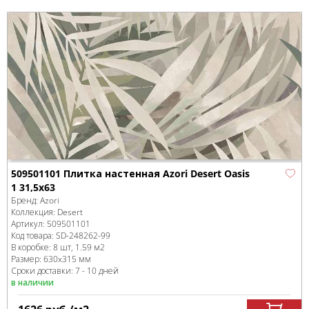
509501101 Плитка настенная Azori Desert Oasis
1 31,5x63
Бренд:
Azori
Коллекция:
Desert
Артикул:
509501101
Код товара:
SD-248262
-99
В коробке
:
8 шт, 1.59 м
2
Размер:
630x315 мм
Сроки доставки: 7 - 10 дней
в наличии