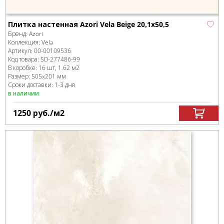
Плитка настенная Azori Vela Beige 20,1x50,5
Бренд:
Azori
Коллекция:
Vela
Артикул:
00-00109536
Код товара:
SD-277486
-99
В коробке
:
16 шт, 1.62 м
2
Размер:
505x201 мм
Сроки доставки: 1-3 дня
в наличии
1250
руб.
/м
2