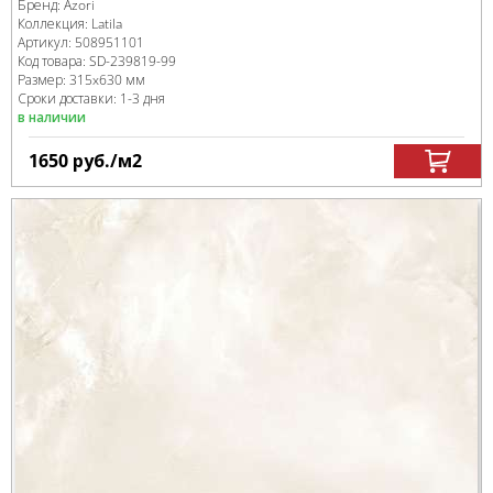
Бренд:
Azori
Коллекция:
Latila
Артикул:
508951101
Код товара:
SD-239819
-99
Размер:
315x630 мм
Сроки доставки: 1-3 дня
в наличии
1650
руб.
/м
2