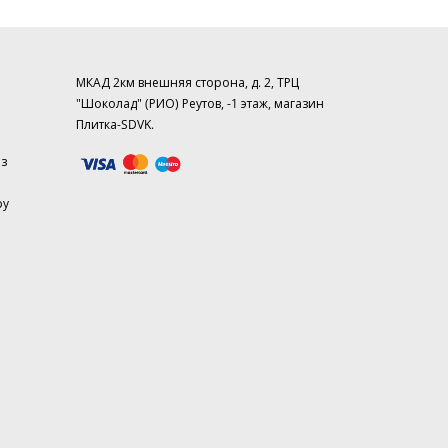
МКАД 2км внешняя сторона, д. 2, ТРЦ
"Шоколад" (РИО) Реутов, -1 этаж, магазин
Плитка-SDVK.
аз
ру