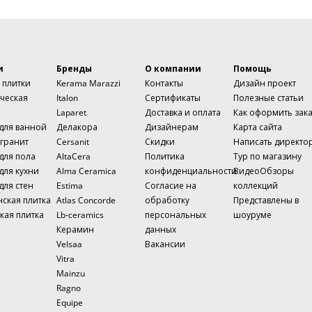
и
Бренды
О компании
Помощь
 плитки
Kerama Marazzi
Контакты
Дизайн проект
ческая
Italon
Сертификаты
Полезные статьи
Laparet
Доставка и оплата
Как оформить зак
 для ванной
Делакора
Дизайнерам
Карта сайта
гранит
Cersanit
Скидки
Написать директо
для пола
AltaCera
Политика
Тур по магазину
для кухни
Alma Ceramica
конфиденциальности
ВидеоОбзоры
для стен
Estima
Согласие на
коллекций
нская плитка
Atlas Concorde
обработку
Представлены в
кая плитка
Lb-ceramics
персональных
шоуруме
Керамин
данных
Velsaa
Вакансии
Vitra
Mainzu
Ragno
Equipe