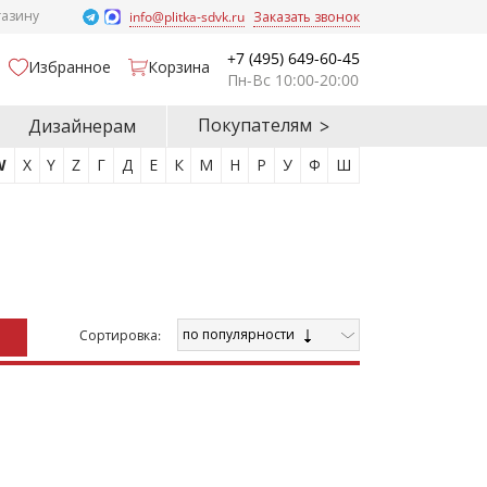
газину
info@plitka-sdvk.ru
Заказать звонок
+7 (495) 649-60-45
Избранное
Корзина
Пн-Вс 10:00-20:00
Покупателям
Дизайнерам
W
X
Y
Z
Г
Д
Е
К
М
Н
Р
У
Ф
Ш
по популярности
Cортировка: