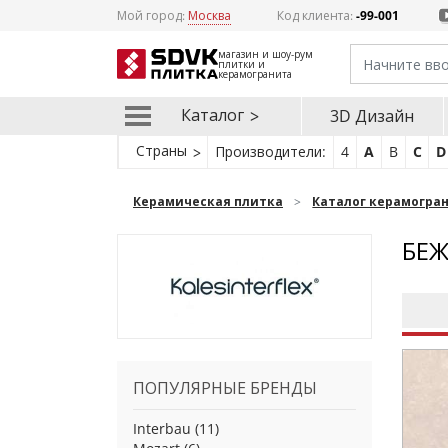
Мой город:
Москва
Код клиента:
-99-001
магазин и шоу-рум
плитки и
керамогранита
Каталог
3D Дизайн
Страны
Производители:
4
A
B
C
D
Керамическая плитка
Каталог керамогра
БЕЖ
ПОПУЛЯРНЫЕ БРЕНДЫ
Interbau
(11)