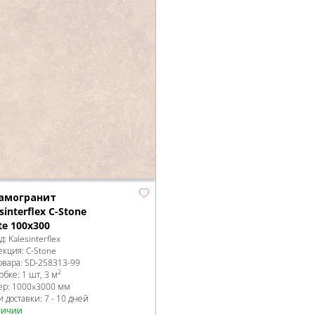
амогранит
sinterflex C-Stone
te 100x300
д:
Kalesinterflex
екция:
C-Stone
овара:
SD-258313
-99
2
робке
:
1 шт, 3 м
ер:
1000x3000 мм
 доставки: 7 - 10 дней
личии