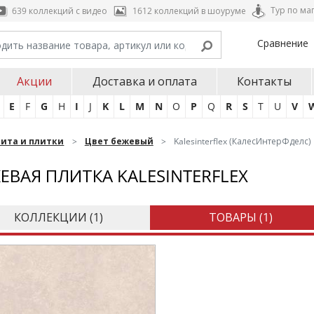
Тур по ма
639 коллекций с видео
1612 коллекций в шоуруме
Сравнение
Акции
Доставка и оплата
Контакты
E
F
G
H
I
J
K
L
M
N
O
P
Q
R
S
T
U
V
нита и плитки
Цвет бежевый
Kalesinterflex (КалесИнтерФделс)
ЕВАЯ ПЛИТКА KALESINTERFLEX
КОЛЛЕКЦИИ (
1
)
ТОВАРЫ (
1
)