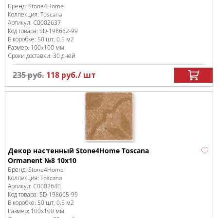
Бренд:
Stone4Home
Коллекция:
Toscana
Артикул:
С0002637
Код товара:
SD-198662
-99
В коробке
:
50 шт, 0.5 м
2
Размер:
100x100 мм
Сроки доставки: 30 дней
235
руб.
118
руб.
/ шт
Декор настенный Stone4Home Toscana
Ormanent №8 10х10
Бренд:
Stone4Home
Коллекция:
Toscana
Артикул:
С0002640
Код товара:
SD-198665
-99
В коробке
:
50 шт, 0.5 м
2
Размер:
100x100 мм