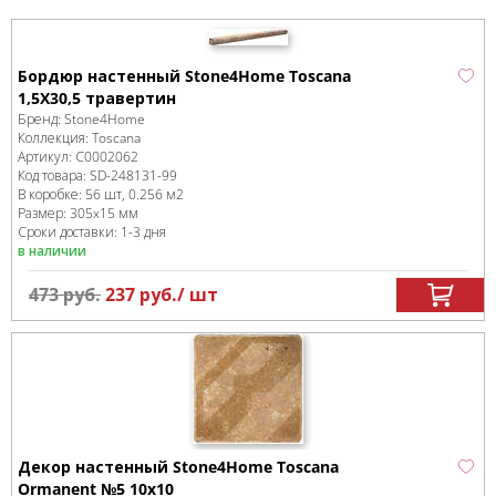
Бордюр настенный Stone4Home Toscana
1,5Х30,5 травертин
Бренд:
Stone4Home
Коллекция:
Toscana
Артикул:
С0002062
Код товара:
SD-248131
-99
В коробке
:
56 шт, 0.256 м
2
Размер:
305x15 мм
Сроки доставки: 1-3 дня
в наличии
473
руб.
237
руб.
/ шт
Декор настенный Stone4Home Toscana
Ormanent №5 10х10