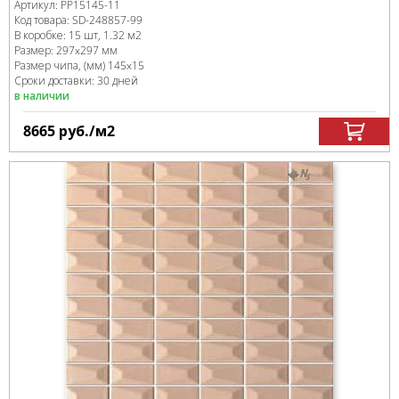
Артикул:
PP15145-11
Код товара:
SD-248857
-99
В коробке
:
15 шт, 1.32 м
2
Размер:
297x297 мм
Размер чипа, (мм)
145x15
Сроки доставки: 30 дней
в наличии
8665
руб.
/м
2