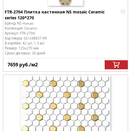
FTR-2704 Плитка настенная NS mosaic Ceramic
series 120*270
Бренд:
NS mosaic
Коллекция:
Ceramic
Артикул:
FTR-2704
Код товара:
SD-248837
-99
В коробке
:
42 шт, 1.3 м
2
Размер:
120x270 мм
Сроки доставки: 30 дней
7659
руб.
/м
2