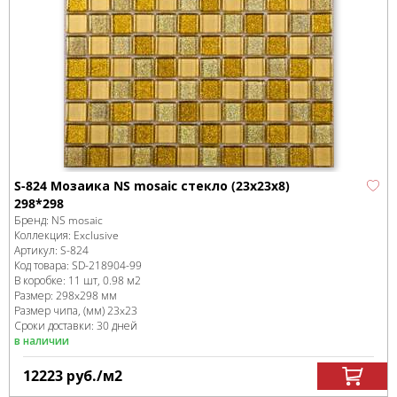
S-824 Мозаика NS mosaic стекло (23x23x8)
298*298
Бренд:
NS mosaic
Коллекция:
Exclusive
Артикул:
S-824
Код товара:
SD-218904
-99
В коробке
:
11 шт, 0.98 м
2
Размер:
298x298 мм
Размер чипа, (мм)
23x23
Сроки доставки: 30 дней
в наличии
12223
руб.
/м
2