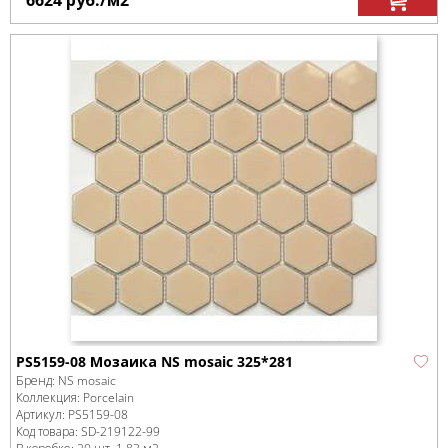
6624
руб.
/м
2
PS5159-08 Мозаика NS mosaic 325*281
Бренд:
NS mosaic
Коллекция:
Porcelain
Артикул:
PS5159-08
Код товара:
SD-219122
-99