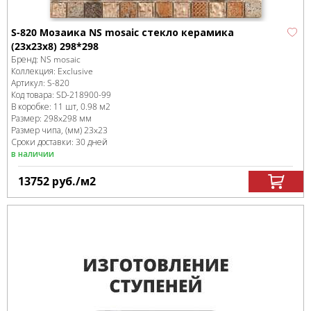
S-820 Мозаика NS mosaic стекло керамика
(23x23x8) 298*298
Бренд:
NS mosaic
Коллекция:
Exclusive
Артикул:
S-820
Код товара:
SD-218900
-99
В коробке
:
11 шт, 0.98 м
2
Размер:
298x298 мм
Размер чипа, (мм)
23x23
Сроки доставки: 30 дней
в наличии
13752
руб.
/м
2