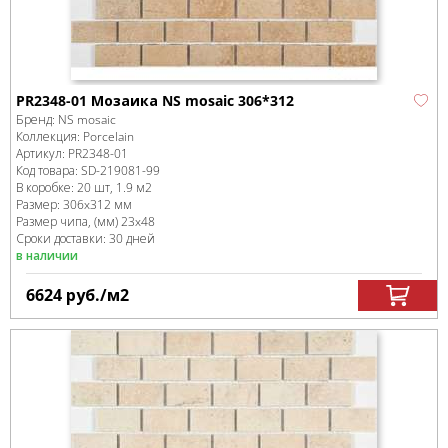
PR2348-01 Мозаика NS mosaic 306*312
Бренд:
NS mosaic
Коллекция:
Porcelain
Артикул:
PR2348-01
Код товара:
SD-219081
-99
В коробке
:
20 шт, 1.9 м
2
Размер:
306x312 мм
Размер чипа, (мм)
23x48
Сроки доставки: 30 дней
в наличии
6624
руб.
/м
2