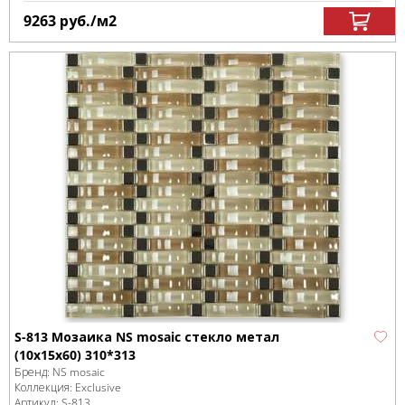
9263
руб.
/м
2
S-813 Мозаика NS mosaic стекло метал
(10x15x60) 310*313
Бренд:
NS mosaic
Коллекция:
Exclusive
Артикул:
S-813