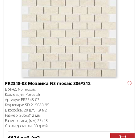
PR2348-03 Мозаика NS mosaic 306*312
Бренд:
NS mosaic
Коллекция:
Porcelain
Артикул:
PR2348-03
Код товара:
SD-219083
-99
В коробке
:
20 шт, 1.9 м
2
Размер:
306x312 мм
Размер чипа, (мм)
23x48
Сроки доставки: 30 дней