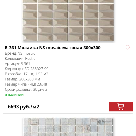
R-361 Мозаика NS mosaic матовая 300x300
Бренд:
NS mosaic
Коллекция:
Rustic
Артикул:
R-361
Код товара:
SD-288327
-99
В коробке
:
17 шт, 1.53 м
2
Размер:
300x300 мм
Размер чипа, (мм)
23x48
Сроки доставки: 30 дней
в наличии
6693
руб.
/м
2