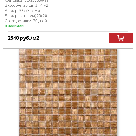
Код товара:
SD-257006
-99
В коробке
:
20 шт, 2.14 м
2
Размер:
327x327 мм
Размер чипа, (мм)
20x20
Сроки доставки: 30 дней
в наличии
2540
руб.
/м
2