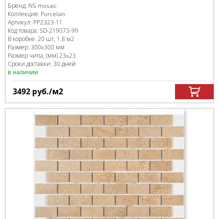
Бренд:
NS mosaic
Коллекция:
Porcelain
Артикул:
PP2323-11
Код товара:
SD-219073
-99
В коробке
:
20 шт, 1.8 м
2
Размер:
300x300 мм
Размер чипа, (мм)
23x23
Сроки доставки: 30 дней
в наличии
3492
руб.
/м
2