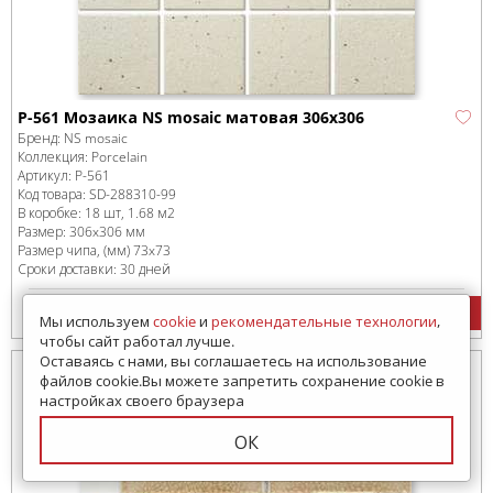
P-561 Мозаика NS mosaic матовая 306x306
Бренд:
NS mosaic
Коллекция:
Porcelain
Артикул:
P-561
Код товара:
SD-288310
-99
В коробке
:
18 шт, 1.68 м
2
Размер:
306x306 мм
Размер чипа, (мм)
73x73
Сроки доставки: 30 дней
6309
руб.
/м
2
Мы используем
cookie
и
рекомендательные технологии
,
чтобы сайт работал лучше.
Оставаясь с нами, вы соглашаетесь на использование
файлов cookie.Вы можете запретить сохранение cookie в
настройках своего браузера
ОК