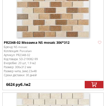
PR2348-02 Мозаика NS mosaic 306*312
Бренд:
NS mosaic
Коллекция:
Porcelain
Артикул:
PR2348-02
Код товара:
SD-219082
-99
В коробке
:
20 шт, 1.9 м
2
Размер:
306x312 мм
Размер чипа, (мм)
23x48
Сроки доставки: 30 дней
6624
руб.
/м
2