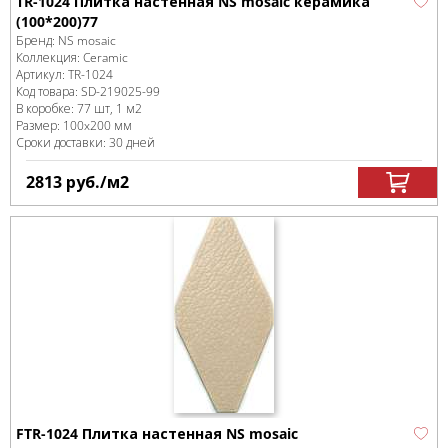
TR-1024 Плитка настенная NS mosaic керамика
(100*200)77
Бренд:
NS mosaic
Коллекция:
Ceramic
Артикул:
TR-1024
Код товара:
SD-219025
-99
В коробке
:
77 шт, 1 м
2
Размер:
100x200 мм
Сроки доставки: 30 дней
2813
руб.
/м
2
FTR-1024 Плитка настенная NS mosaic