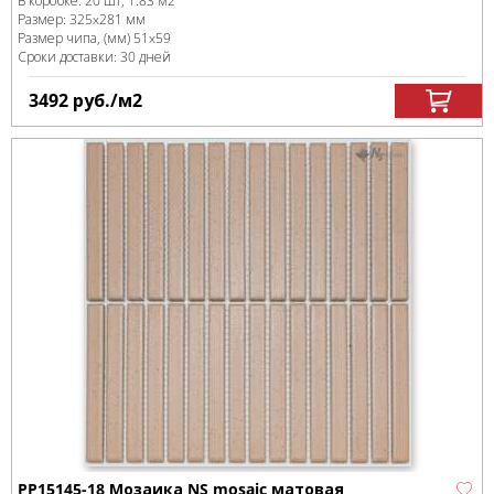
В коробке
:
20 шт, 1.83 м
2
Размер:
325x281 мм
Размер чипа, (мм)
51x59
Сроки доставки: 30 дней
3492
руб.
/м
2
PP15145-18 Мозаика NS mosaic матовая