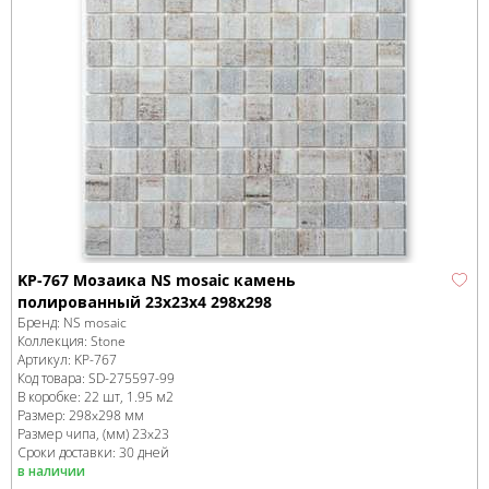
KP-767 Мозаика NS mosaic камень
полированный 23x23x4 298x298
Бренд:
NS mosaic
Коллекция:
Stone
Артикул:
KP-767
Код товара:
SD-275597
-99
В коробке
:
22 шт, 1.95 м
2
Размер:
298x298 мм
Размер чипа, (мм)
23x23
Сроки доставки: 30 дней
в наличии