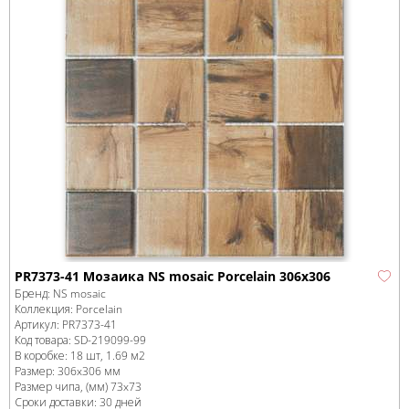
PR7373-41 Мозаика NS mosaic Porcelain 306х306
Бренд:
NS mosaic
Коллекция:
Porcelain
Артикул:
PR7373-41
Код товара:
SD-219099
-99
В коробке
:
18 шт, 1.69 м
2
Размер:
306x306 мм
Размер чипа, (мм)
73x73
Сроки доставки: 30 дней