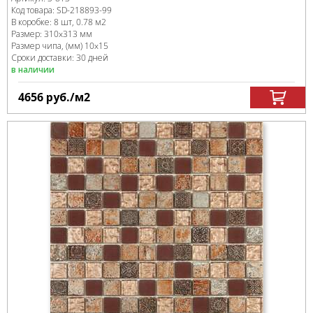
Код товара:
SD-218893
-99
В коробке
:
8 шт, 0.78 м
2
Размер:
310x313 мм
Размер чипа, (мм)
10x15
Сроки доставки: 30 дней
в наличии
4656
руб.
/м
2