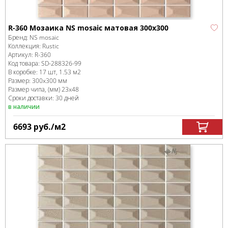
R-360 Мозаика NS mosaic матовая 300x300
Бренд:
NS mosaic
Коллекция:
Rustic
Артикул:
R-360
Код товара:
SD-288326
-99
В коробке
:
17 шт, 1.53 м
2
Размер:
300x300 мм
Размер чипа, (мм)
23x48
Сроки доставки: 30 дней
в наличии
6693
руб.
/м
2