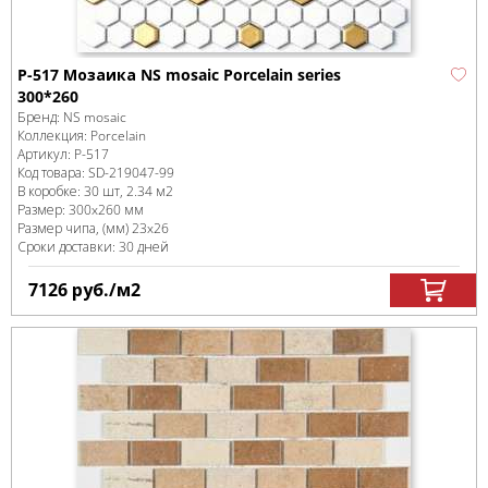
P-517 Мозаика NS mosaic Porcelain series
300*260
Бренд:
NS mosaic
Коллекция:
Porcelain
Артикул:
P-517
Код товара:
SD-219047
-99
В коробке
:
30 шт, 2.34 м
2
Размер:
300x260 мм
Размер чипа, (мм)
23x26
Сроки доставки: 30 дней
7126
руб.
/м
2