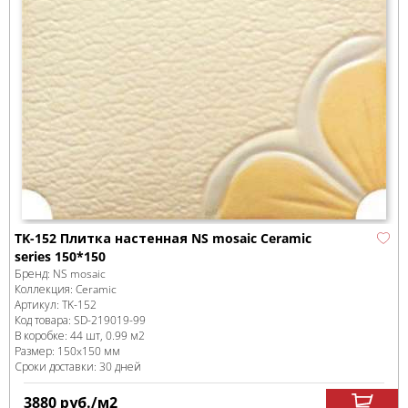
TK-152 Плитка настенная NS mosaic Ceramic
series 150*150
Бренд:
NS mosaic
Коллекция:
Ceramic
Артикул:
TK-152
Код товара:
SD-219019
-99
В коробке
:
44 шт, 0.99 м
2
Размер:
150x150 мм
Сроки доставки: 30 дней
3880
руб.
/м
2