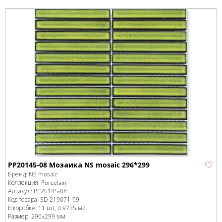
PP20145-08 Мозаика NS mosaic 296*299
Бренд:
NS mosaic
Коллекция:
Porcelain
Артикул:
PP20145-08
Код товара:
SD-219071
-99
В коробке
:
11 шт, 0.9735 м
2
Размер:
296x299 мм