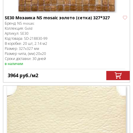
SE30 Мозаика NS mosaic золото (сетка) 327*327
Бренд:
NS mosaic
Коллекция:
Gold
Артикул:
SE30
Код товара:
SD-218830
-99
В коробке
:
20 шт, 2.14 м
2
Размер:
327x327 мм
Размер чипа, (мм)
20x20
Сроки доставки: 30 дней
в наличии
3964
руб.
/м
2