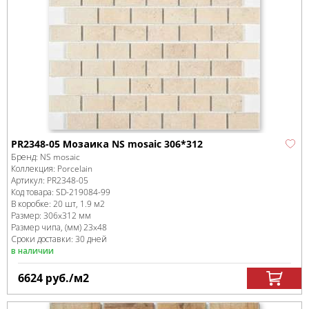
PR2348-05 Мозаика NS mosaic 306*312
Бренд:
NS mosaic
Коллекция:
Porcelain
Артикул:
PR2348-05
Код товара:
SD-219084
-99
В коробке
:
20 шт, 1.9 м
2
Размер:
306x312 мм
Размер чипа, (мм)
23x48
Сроки доставки: 30 дней
в наличии
6624
руб.
/м
2