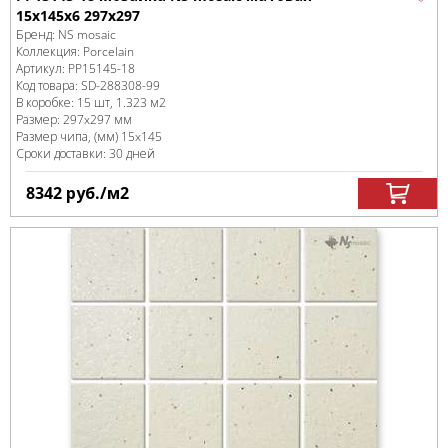
15x145x6 297x297
Бренд:
NS mosaic
Коллекция:
Porcelain
Артикул:
PP15145-18
Код товара:
SD-288308
-99
В коробке
:
15 шт, 1.323 м
2
Размер:
297x297 мм
Размер чипа, (мм)
15x145
Сроки доставки: 30 дней
8342
руб.
/м
2