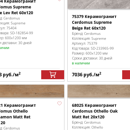
04 Керамогранит
domus Supreme
e Lev Ret 60x120
75379 Керамогранит
д:
Cerdomus
Cerdomus Supreme
екция:
Supreme
Beige Ret 60x120
кул:
75404
овара:
SD-182854
-99
Бренд:
Cerdomus
ер:
600x1200 мм
Коллекция:
Supreme
и доставки: 30 дней
Артикул:
75379
личии
Код товара:
SD-233965
-99
Размер:
600x1200 мм
Сроки доставки: 30 дней
в наличии
2
2
3
руб.
/м
7036
руб.
/м
21 Керамогранит
68025 Керамогранит
domus Othello
Cerdomus Othello Oak
namon Matt Ret
Matt Ret 20x120
120
Бренд:
Cerdomus
Коллекция:
Othello
д:
Cerdomus