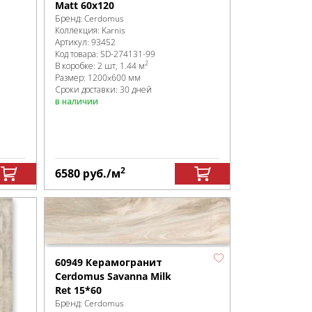
Matt 60x120
Бренд:
Cerdomus
Коллекция:
Karnis
Артикул:
93452
Код товара:
SD-274131
-99
2
В коробке
:
2 шт, 1.44 м
Размер:
1200x600 мм
Сроки доставки: 30 дней
в наличии
2
6580
руб.
/м
60949 Керамогранит
Cerdomus Savanna Milk
Ret 15*60
Бренд:
Cerdomus