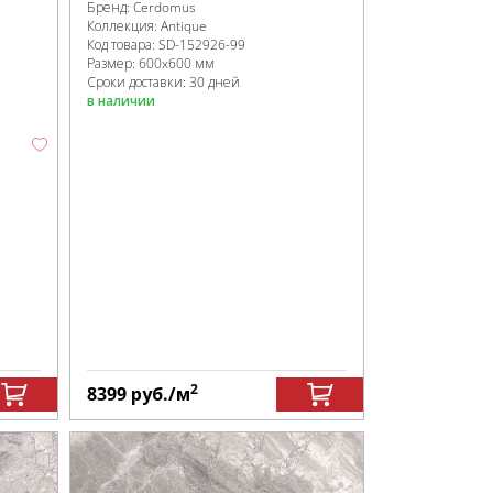
Бренд:
Cerdomus
Коллекция:
Antique
Код товара:
SD-152926
-99
Размер:
600x600 мм
Сроки доставки: 30 дней
в наличии
2
8399
руб.
/м