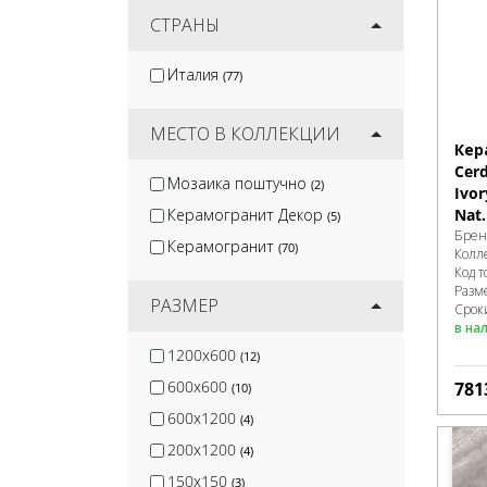
Isla
СТРАНЫ
(14)
Artkera Group
(16)
Италия
(77)
Jano Tiles
(17)
Wan Sheng
(2)
МЕСТО В КОЛЛЕКЦИИ
Кер
Cer
Мозаика поштучно
(2)
Ivor
Керамогранит Декор
Nat.
(5)
Брен
Керамогранит
(70)
Колл
Код т
Разм
РАЗМЕР
Срок
в на
1200x600
(12)
600x600
781
(10)
600x1200
(4)
200x1200
(4)
150x150
(3)