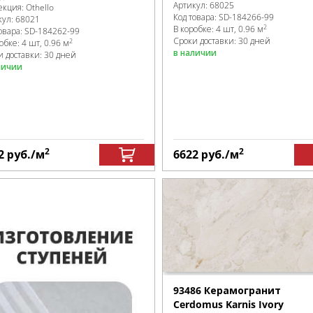
Артикул:
68025
екция:
Othello
Код товара:
SD-184266
-99
кул:
68021
2
В коробке
:
4 шт, 0.96 м
овара:
SD-184262
-99
Сроки доставки: 30 дней
2
робке
:
4 шт, 0.96 м
в наличии
и доставки: 30 дней
личии
2
2
2
руб.
/м
6622
руб.
/м
93486 Керамогранит
Cerdomus Karnis Ivory