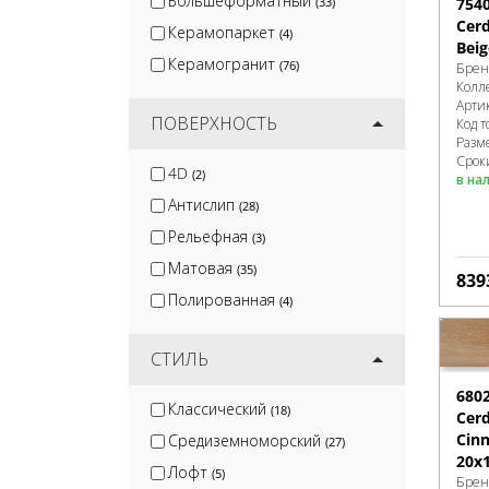
Большеформатный
(33)
754
Cer
Керамопаркет
(4)
Beig
Керамогранит
(76)
Брен
Колл
Арти
ПОВЕРХНОСТЬ
Код т
Разм
Срок
4D
(2)
в на
Антислип
(28)
Рельефная
(3)
Матовая
(35)
839
Полированная
(4)
СТИЛЬ
680
Классический
(18)
Cer
Cin
Средиземноморский
(27)
20x
Лофт
(5)
Брен