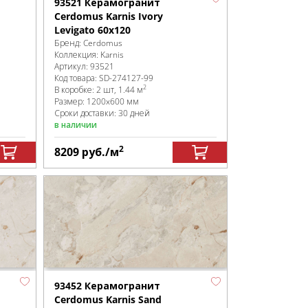
93521 Керамогранит
Cerdomus Karnis Ivory
Levigato 60x120
Бренд:
Cerdomus
Коллекция:
Karnis
Артикул:
93521
Код товара:
SD-274127
-99
2
В коробке
:
2 шт, 1.44 м
Размер:
1200x600 мм
Сроки доставки: 30 дней
в наличии
2
8209
руб.
/м
93452 Керамогранит
Cerdomus Karnis Sand