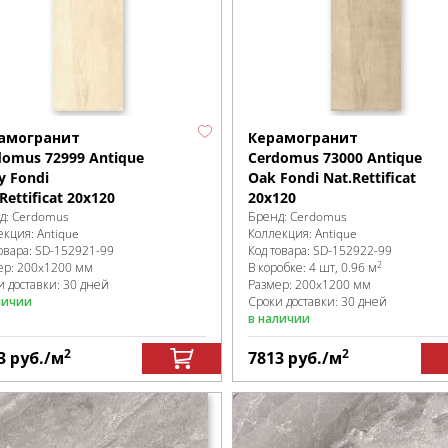
амогранит
Керамогранит
domus 72999 Antique
Cerdomus 73000 Antique
y Fondi
Oak Fondi Nat.Rettificat
Rettificat 20x120
20x120
д:
Cerdomus
Бренд:
Cerdomus
екция:
Antique
Коллекция:
Antique
овара:
SD-152921
-99
Код товара:
SD-152922
-99
2
ер:
200x1200 мм
В коробке
:
4 шт, 0.96 м
и доставки: 30 дней
Размер:
200x1200 мм
личии
Сроки доставки: 30 дней
в наличии
2
2
3
руб.
/м
7813
руб.
/м