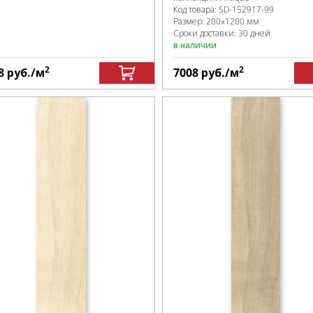
Код товара:
SD-152917
-99
Размер:
200x1200 мм
Сроки доставки: 30 дней
в наличии
2
2
8
руб.
/м
7008
руб.
/м