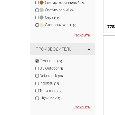
Светло-коричневый
(26)
Светло-серый
(3)
Серый
(4)
Слоновая кость
(7)
778
Раскрыть
ПРОИЗВОДИТЕЛЬ
Cerdomus
(77)
Blv Outdoor
(1)
DeKeramik
(10)
Interbau
(11)
Terramatic
(12)
Giga-Line
(12)
Protiles
(13)
Раскрыть
Smile Tile
(14)