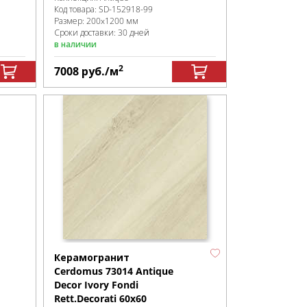
Код товара:
SD-152918
-99
Размер:
200x1200 мм
Сроки доставки: 30 дней
в наличии
2
7008
руб.
/м
Керамогранит
Cerdomus 73014 Antique
Decor Ivory Fondi
Rett.Decorati 60x60