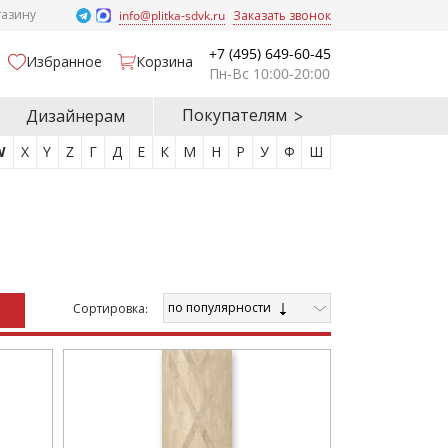
газину
info@plitka-sdvk.ru
Заказать звонок
+7 (495) 649-60-45
Избранное
Корзина
Пн-Вс 10:00-20:00
Покупателям
Дизайнерам
W
X
Y
Z
Г
Д
Е
К
М
Н
Р
У
Ф
Ш
по популярности
Cортировка: