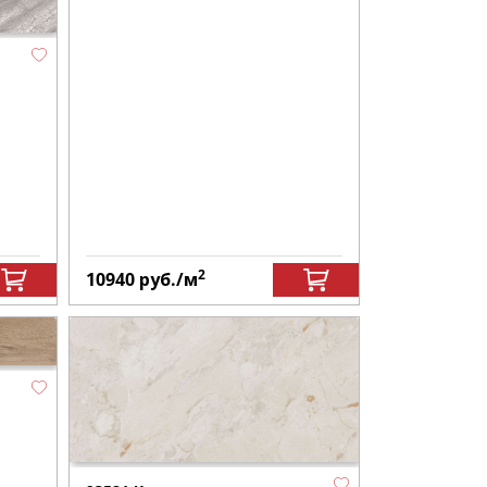
2
10940
руб.
/м