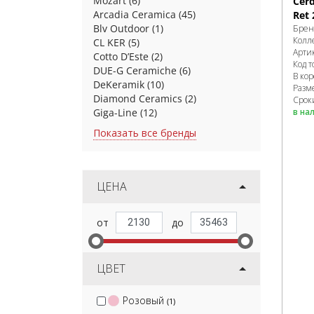
Mozart
(6)
Cer
Arcadia Ceramica
(45)
Ret 
Blv Outdoor
(1)
Брен
Колл
CL KER
(5)
Арти
Cotto D’Este
(2)
Код т
DUE-G Ceramiche
(6)
В ко
DeKeramik
(10)
Разм
Diamond Ceramics
(2)
Срок
в на
Giga-Line
(12)
Показать все бренды
ЦЕНА
ЦВЕТ
Розовый
(1)