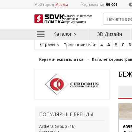
Мой город:
Москва
Код клиента:
-99-001
магазин и шоу-рум
плитки и
керамогранита
Каталог
3D Дизайн
Страны
Производители:
4
A
B
C
D
Керамическая плитка
Каталог керамогра
БЕЖ
ПОПУЛЯРНЫЕ БРЕНДЫ
Artkera Group
(16)
609