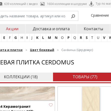
Тур по ма
639 коллекций с видео
1604 коллекции в шоуруме
Сравнение
Акции
Доставка и оплата
Контакты
E
F
G
H
I
J
K
L
M
N
O
P
Q
R
S
T
U
V
нита и плитки
Цвет бежевый
Cerdomus (Цердомус)
ЕВАЯ ПЛИТКА CERDOMUS
КОЛЛЕКЦИИ (
18
)
ТОВАРЫ (
77
)
54 Керамогранит