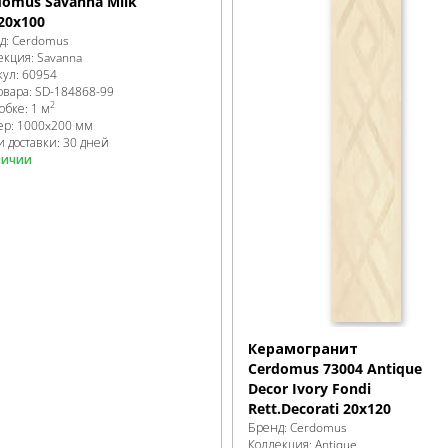
domus Savanna Milk
20x100
д:
Cerdomus
екция:
Savanna
кул:
60954
овара:
SD-184868
-99
2
робке
:
1 м
ер:
1000x200 мм
и доставки: 30 дней
личии
Керамогранит
Cerdomus 73004 Antique
Decor Ivory Fondi
Rett.Decorati 20x120
Бренд:
Cerdomus
Коллекция:
Antique