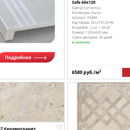
Safe 60x120
Бренд:
Cerdomus
Коллекция:
Karnis
Артикул:
93486
Код товара:
SD-274129
-99
2
В коробке
:
2 шт, 1.44 м
Размер:
1200x600 мм
Сроки доставки: 30 дней
в наличии
2
6580
руб.
/м
87 Керамогранит