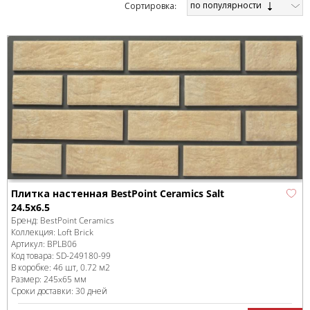
по популярности
Cортировка:
Плитка настенная BestPoint Ceramics Salt
24.5x6.5
Бренд:
BestPoint Ceramics
Коллекция:
Loft Brick
Артикул:
BPLB06
Код товара:
SD-249180
-99
В коробке
:
46 шт, 0.72 м
2
Размер:
245x65 мм
Сроки доставки: 30 дней