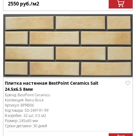
2550
руб.
/м
2
Плитка настенная BestPoint Ceramics Salt
24.5x6.5 8мм
Бренд:
BestPoint Ceramics
Коллекция:
Retro Brick
Артикул:
BPRB06
Код товара:
SD-249191
-99
В коробке
:
32 шт, 0.5 м
2
Размер:
245x65 мм
Сроки доставки: 30 дней