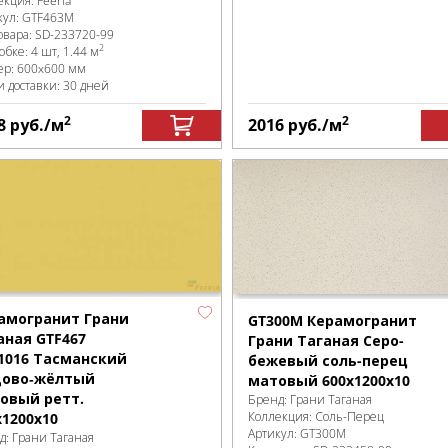
екция:
Feeria
кул:
GTF463М
овара:
SD-233720
-99
2
робке
:
4 шт, 1.44 м
ер:
600x600 мм
и доставки: 30 дней
2
2
8
руб.
/м
2016
руб.
/м
амогранит Грани
GT300М Керамогранит
аная GTF467
Грани Таганая Серо-
1016 Тасманский
бежевый соль-перец
ово‑жёлтый
матовый 600х1200х10
овый ретт.
Бренд:
Грани Таганая
Коллекция:
Соль-Перец
х1200х10
Артикул:
GT300М
д:
Грани Таганая