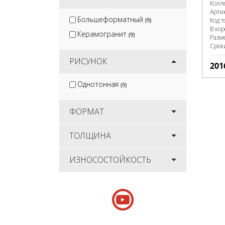
Колл
Арти
Большеформатный
(9)
Код т
В ко
Керамогранит
(9)
Разм
Срок
РИСУНОК
201
Однотонная
(9)
ФОРМАТ
ТОЛЩИНА
ИЗНОСОСТОЙКОСТЬ