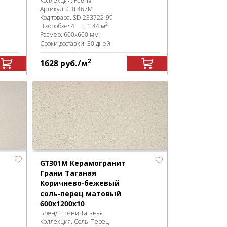
Коллекция:
Feeria
Артикул:
GTF467М
Код товара:
SD-233722
-99
2
В коробке
:
4 шт, 1.44 м
Размер:
600x600 мм
Сроки доставки: 30 дней
2
1628
руб.
/м
GT301М Керамогранит
Грани Таганая
Коричнево-бежевый
соль-перец матовый
600х1200х10
Бренд:
Грани Таганая
Коллекция:
Соль-Перец