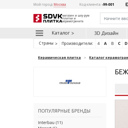
Мой город:
Москва
Код клиента:
-99-001
магазин и шоу-рум
плитки и
керамогранита
Каталог
3D Дизайн
Страны
Производители:
4
A
B
C
D
Керамическая плитка
Каталог керамогра
БЕЖ
ПОПУЛЯРНЫЕ БРЕНДЫ
Interbau
(11)