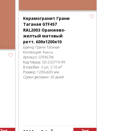
Керамогранит Грани
Таганая GTF457
RAL2003 Оранжево-
желтый матовый
ретт. 600х1200х10
Бренд:
Грани Таганая
Коллекция:
Feeria
Артикул:
GTF457М
Код товара:
SD-233719
-99
2
В коробке
:
3 шт, 2.16 м
Размер:
1200x600 мм
Сроки доставки: 30 дней
2