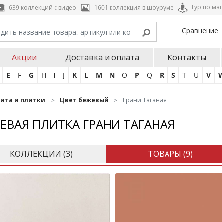
Тур по ма
639 коллекций с видео
1601 коллекция в шоуруме
Сравнение
Акции
Доставка и оплата
Контакты
E
F
G
H
I
J
K
L
M
N
O
P
Q
R
S
T
U
V
нита и плитки
Цвет бежевый
Грани Таганая
ЕВАЯ ПЛИТКА ГРАНИ ТАГАНАЯ
КОЛЛЕКЦИИ (
3
)
ТОВАРЫ (
9
)