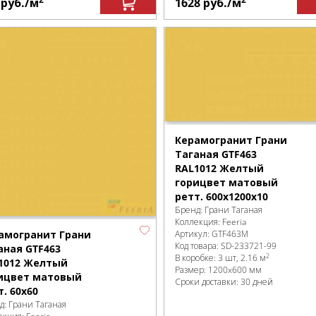
1
руб.
/м
1628
руб.
/м
Керамогранит Грани
Таганая GTF463
RAL1012 Желтый
горицвет матовый
ретт. 600х1200х10
Бренд:
Грани Таганая
Коллекция:
Feeria
амогранит Грани
Артикул:
GTF463М
Код товара:
SD-233721
-99
аная GTF463
2
В коробке
:
3 шт, 2.16 м
1012 Желтый
Размер:
1200x600 мм
ицвет матовый
Сроки доставки: 30 дней
т. 60x60
д:
Грани Таганая