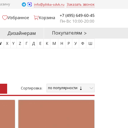
газину
info@plitka-sdvk.ru
Заказать звонок
+7 (495) 649-60-45
Избранное
Корзина
Пн-Вс 10:00-20:00
Покупателям
Дизайнерам
W
X
Y
Z
Г
Д
Е
К
М
Н
Р
У
Ф
Ш
по популярности
Cортировка: