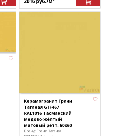
2016
руб.
/м
Керамогранит Грани
Таганая GTF467
RAL1016 Тасманский
медово‑жёлтый
матовый ретт. 60x60
Бренд:
Грани Таганая