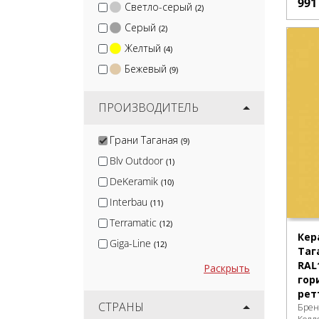
99
Светло-серый
(2)
Серый
(2)
Желтый
(4)
Бежевый
(9)
ПРОИЗВОДИТЕЛЬ
Грани Таганая
(9)
Blv Outdoor
(1)
DeKeramik
(10)
Interbau
(11)
Terramatic
(12)
Кер
Giga-Line
(12)
Таг
Protiles
RAL
(13)
Раскрыть
гор
Smile Tile
(14)
рет
Isla
СТРАНЫ
(14)
Брен