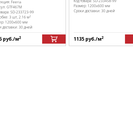
Код товара:
SD-233458
-99
екция:
Feeria
Размер:
1200x600 мм
кул:
GTF467М
Сроки доставки: 30 дней
овара:
SD-233723
-99
2
робке
:
3 шт, 2.16 м
ер:
1200x600 мм
и доставки: 30 дней
2
2
6
руб.
/м
1135
руб.
/м