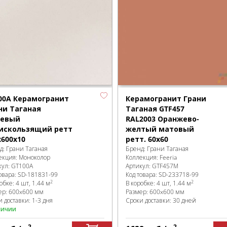
00А Керамогранит
Керамогранит Грани
ни Таганая
Таганая GTF457
евый
RAL2003 Оранжево-
искользящий ретт
желтый матовый
х600х10
ретт. 60x60
д:
Грани Таганая
Бренд:
Грани Таганая
екция:
Моноколор
Коллекция:
Feeria
кул:
GT100А
Артикул:
GTF457М
овара:
SD-181831
-99
Код товара:
SD-233718
-99
2
2
робке
:
4 шт, 1.44 м
В коробке
:
4 шт, 1.44 м
ер:
600x600 мм
Размер:
600x600 мм
 доставки: 1-3 дня
Сроки доставки: 30 дней
личии
2
2