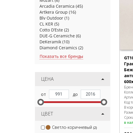
Mozart
(6)
Arcadia Ceramica
(45)
Artkera Group
(16)
Blv Outdoor
(1)
CL KER
(5)
Cotto D’Este
(2)
DUE-G Ceramiche
(6)
DeKeramik
(10)
Diamond Ceramics
(2)
Показать все бренды
GT1
Гра
Беж
ант
ЦЕНА
600
Брен
Колл
Арти
Код т
В ко
Разм
ЦВЕТ
Сроки
в на
Светло-коричневый
(2)