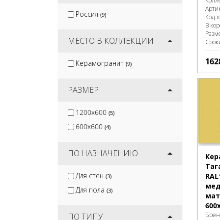
Колл
Artkera Group
(16)
Арти
Россия
(9)
Код т
Jano Tiles
(17)
В ко
Wan Sheng
Разм
(2)
МЕСТО В КОЛЛЕКЦИИ
Срок
162
Керамогранит
(9)
РАЗМЕР
1200x600
(5)
600x600
(4)
ПО НАЗНАЧЕНИЮ
Кер
Таг
Для стен
RAL
(3)
мед
Для пола
(3)
мат
600
Брен
ПО ТИПУ