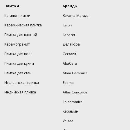
Плитки
Бренды
Каталог плитки
Kerama Marazzi
Керамическая плитка
Italon
Плитка для ванной
Laparet
Керамогранит
Делакора
Плитка для пола
Cersanit
Плитка для кухни
AltaCera
Плитка для стен
Alma Ceramica
Итальянская плитка
Estima
Индийская плитка
Atlas Concorde
Lb-ceramics
Керамин
Velsaa