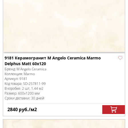
9181 Керамогранит M Angelo Ceramica Marmo
Delphus Matt 60x120
Бренд:
M Angelo Ceramica
Коллекция:
Marmo
Артикул:
9181
Код товара:
SD-257811
-99
В коробке
:
2 шт, 1.44 м
2
Размер:
600x1200 мм
Сроки доставки: 30 дней
2840
руб.
/м
2