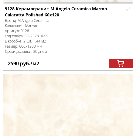
9128 Керамогранит M Angelo Ceramica Marmo
Calacatta Polished 60x120
Бренд:
M Angelo Ceramica
Коллекция:
Marmo
Артикул:
9128
Код товара:
SD-257810
-99
В коробке
:
2 шт, 1.44 м
2
Размер:
600x1200 мм
Сроки доставки: 30 дней
2590
руб.
/м
2