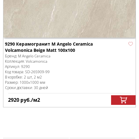
9290 Керамогранит M Angelo Ceramica
Volcamonica Beige Matt 100x100
Бренд:
M Angelo Ceramica
Коллекция:
Volcamonica
Артикул:
9290
Код товара:
SD-265909
-99
В коробке
:
2 шт, 2 м
2
Размер:
1000x1000 мм
Сроки доставки: 30 дней
2920
руб.
/м
2