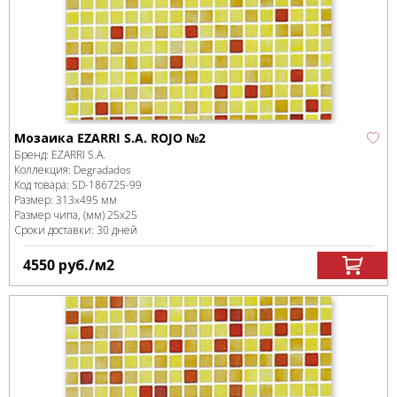
Мозаика EZARRI S.A. ROJO №2
Бренд:
EZARRI S.A.
Коллекция:
Degradados
Код товара:
SD-186725
-99
Размер:
313x495 мм
Размер чипа, (мм)
25х25
Сроки доставки: 30 дней
4550
руб.
/м
2