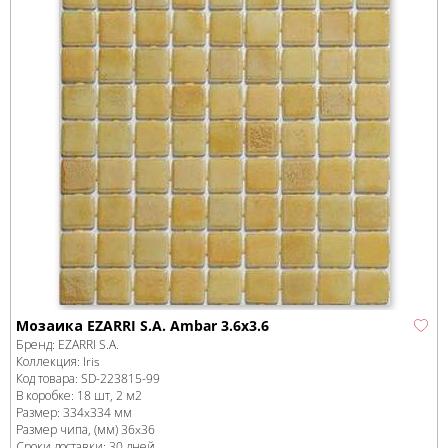
Мозаика EZARRI S.A. Ambar 3.6х3.6
Бренд:
EZARRI S.A.
Коллекция:
Iris
Код товара:
SD-223815
-99
В коробке
:
18 шт, 2 м
2
Размер:
334x334 мм
Размер чипа, (мм)
36x36
Сроки доставки: 30 дней