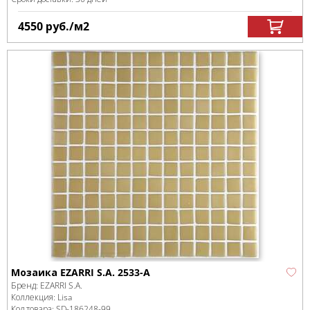
4550
руб.
/м
2
Мозаика EZARRI S.A. 2533-A
Бренд:
EZARRI S.A.
Коллекция:
Lisa
Код товара:
SD-186248
-99