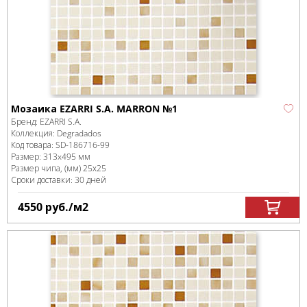
Мозаика EZARRI S.A. MARRON №1
Бренд:
EZARRI S.A.
Коллекция:
Degradados
Код товара:
SD-186716
-99
Размер:
313x495 мм
Размер чипа, (мм)
25х25
Сроки доставки: 30 дней
4550
руб.
/м
2