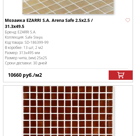
Мозаика EZARRI S.A. Arena Safe 2.5х2.5 /
31.3х49.5
Бренд:
EZARRI S.A.
Коллекция:
Safe Steps
Код товара:
SD-186399
-99
В коробке
:
13 шт, 2 м
2
Размер:
313x495 мм
Размер чипа, (мм)
25х25
Сроки доставки: 30 дней
10660
руб.
/м
2