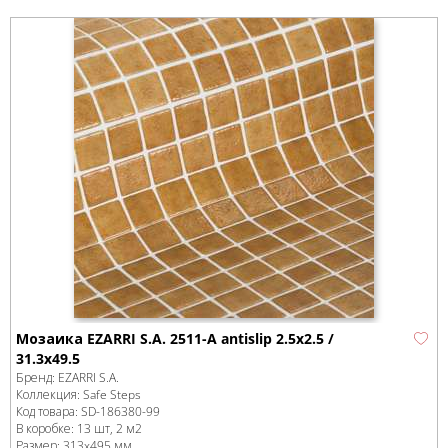
Мозаика EZARRI S.A. 2511-A antislip 2.5х2.5 /
31.3х49.5
Бренд:
EZARRI S.A.
Коллекция:
Safe Steps
Код товара:
SD-186380
-99
В коробке
:
13 шт, 2 м
2
Размер:
313x495 мм