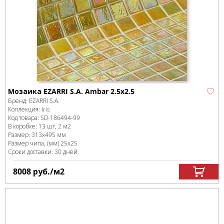
Мозаика EZARRI S.A. Ambar 2.5х2.5
Бренд:
EZARRI S.A.
Коллекция:
Iris
Код товара:
SD-186494
-99
В коробке
:
13 шт, 2 м
2
Размер:
313x495 мм
Размер чипа, (мм)
25х25
Сроки доставки: 30 дней
8008
руб.
/м
2