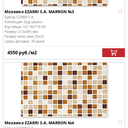
Мозаика EZARRI S.A. MARRON №3
Бренд:
EZARRI S.A.
Коллекция:
Degradados
Код товара:
SD-186718
-99
Размер:
313x495 мм
Размер чипа, (мм)
25х25
Сроки доставки: 30 дней
4550
руб.
/м
2
Мозаика EZARRI S.A. MARRON №4