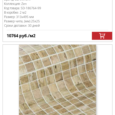
Коллекция:
Zen
Код товара:
SD-186764
-99
В коробке
:
2 м
2
Размер:
313x495 мм
Размер чипа, (мм)
25х25
Сроки доставки: 30 дней
10764
руб.
/м
2