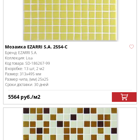
Мозаика EZARRI S.A. 2554-C
Бренд:
EZARRI S.A.
Коллекция:
Lisa
Код товара:
SD-186267
-99
В коробке
:
13 шт, 2 м
2
Размер:
313x495 мм
Размер чипа, (мм)
25х25
Сроки доставки: 30 дней
5564
руб.
/м
2