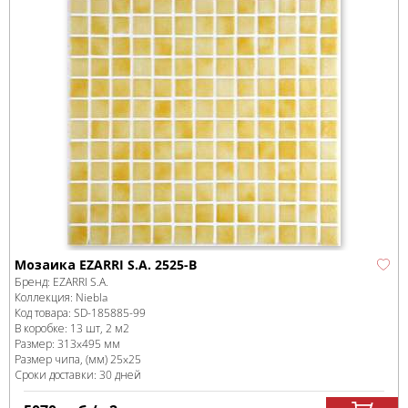
Мозаика EZARRI S.A. 2525-B
Бренд:
EZARRI S.A.
Коллекция:
Niebla
Код товара:
SD-185885
-99
В коробке
:
13 шт, 2 м
2
Размер:
313x495 мм
Размер чипа, (мм)
25x25
Сроки доставки: 30 дней