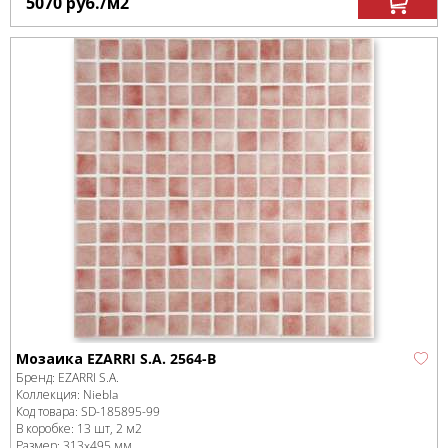
5070
руб.
/м
2
Мозаика EZARRI S.A. 2564-B
Бренд:
EZARRI S.A.
Коллекция:
Niebla
Код товара:
SD-185895
-99
В коробке
:
13 шт, 2 м
2
Размер:
313x495 мм