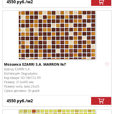
4550
руб.
/м
2
Мозаика EZARRI S.A. MARRON №7
Бренд:
EZARRI S.A.
Коллекция:
Degradados
Код товара:
SD-186722
-99
Размер:
313x495 мм
Размер чипа, (мм)
25х25
Сроки доставки: 30 дней
4550
руб.
/м
2