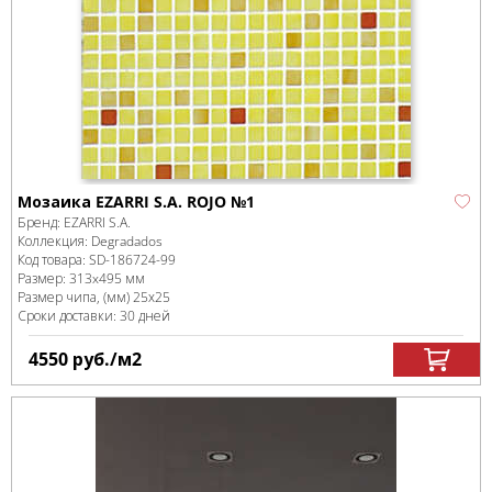
Мозаика EZARRI S.A. ROJO №1
Бренд:
EZARRI S.A.
Коллекция:
Degradados
Код товара:
SD-186724
-99
Размер:
313x495 мм
Размер чипа, (мм)
25х25
Сроки доставки: 30 дней
4550
руб.
/м
2