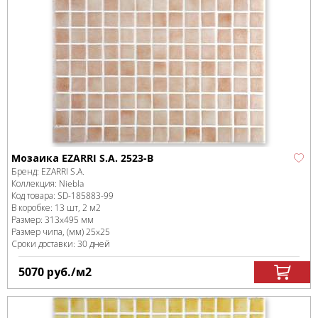
Мозаика EZARRI S.A. 2523-B
Бренд:
EZARRI S.A.
Коллекция:
Niebla
Код товара:
SD-185883
-99
В коробке
:
13 шт, 2 м
2
Размер:
313x495 мм
Размер чипа, (мм)
25x25
Сроки доставки: 30 дней
5070
руб.
/м
2