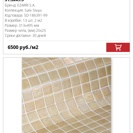
Бренд:
EZARRI S.A.
Коллекция:
Safe Steps
Код товара:
SD-186391
-99
В коробке
:
13 шт, 2 м
2
Размер:
313x495 мм
Размер чипа, (мм)
25х25
Сроки доставки: 30 дней
6500
руб.
/м
2