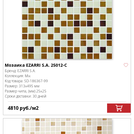
Мозаика EZARRI S.A. 25012-C
Бренд:
EZARRI S.A.
Коллекция:
Mix
Код товара:
SD-186367
-99
Размер:
313x495 мм
Размер чипа, (мм)
25x25
Сроки доставки: 30 дней
4810
руб.
/м
2