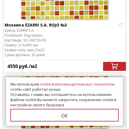
Мозаика EZARRI S.A. ROJO №3
Бренд:
EZARRI S.A.
Коллекция:
Degradados
Код товара:
SD-186726
-99
Размер:
313x495 мм
Размер чипа, (мм)
25х25
Сроки доставки: 30 дней
4550
руб.
/м
2
Мы используем
cookie
и
рекомендательные технологии
,
чтобы сайт работал лучше.
Оставаясь с нами, вы соглашаетесь на использование
файлов cookie.Вы можете запретить сохранение cookie в
настройках своего браузера
ОК