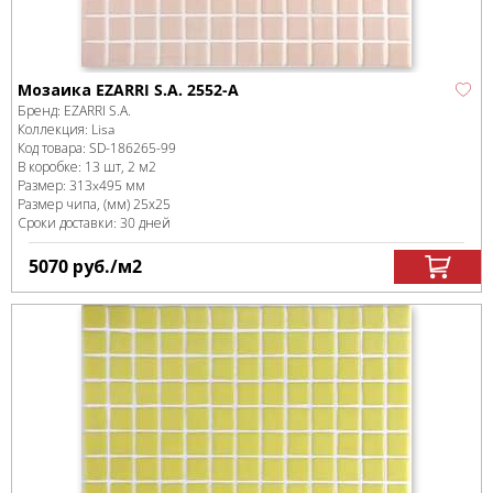
Мозаика EZARRI S.A. 2552-A
Бренд:
EZARRI S.A.
Коллекция:
Lisa
Код товара:
SD-186265
-99
В коробке
:
13 шт, 2 м
2
Размер:
313x495 мм
Размер чипа, (мм)
25х25
Сроки доставки: 30 дней
5070
руб.
/м
2