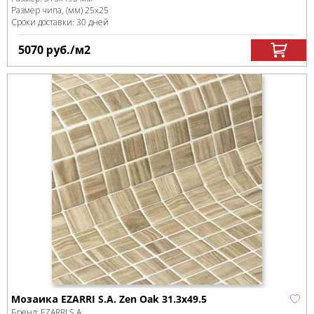
Размер чипа, (мм)
25x25
Сроки доставки: 30 дней
5070
руб.
/м
2
Мозаика EZARRI S.A. Zen Oak 31.3x49.5
Бренд:
EZARRI S.A.