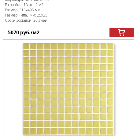
В коробке
:
13 шт, 2 м
2
Размер:
313x495 мм
Размер чипа, (мм)
25х25
Сроки доставки: 30 дней
5070
руб.
/м
2