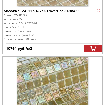
Мозаика EZARRI S.A. Zen Travertino 31.3x49.5
Бренд:
EZARRI S.A.
Коллекция:
Zen
Код товара:
SD-186773
-99
В коробке
:
2 м
2
Размер:
313x495 мм
Размер чипа, (мм)
25х25
Сроки доставки: 30 дней
10764
руб.
/м
2