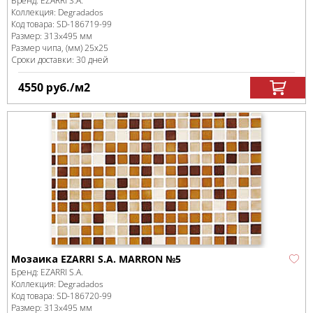
Бренд:
EZARRI S.A.
Коллекция:
Degradados
Код товара:
SD-186719
-99
Размер:
313x495 мм
Размер чипа, (мм)
25х25
Сроки доставки: 30 дней
4550
руб.
/м
2
Мозаика EZARRI S.A. MARRON №5
Бренд:
EZARRI S.A.
Коллекция:
Degradados
Код товара:
SD-186720
-99
Размер:
313x495 мм