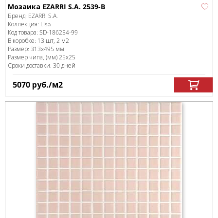
Мозаика EZARRI S.A. 2539-B
Бренд:
EZARRI S.A.
Коллекция:
Lisa
Код товара:
SD-186254
-99
В коробке
:
13 шт, 2 м
2
Размер:
313x495 мм
Размер чипа, (мм)
25х25
Сроки доставки: 30 дней
5070
руб.
/м
2