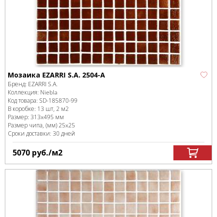
Мозаика EZARRI S.A. 2504-A
Бренд:
EZARRI S.A.
Коллекция:
Niebla
Код товара:
SD-185870
-99
В коробке
:
13 шт, 2 м
2
Размер:
313x495 мм
Размер чипа, (мм)
25x25
Сроки доставки: 30 дней
5070
руб.
/м
2