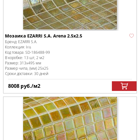
Мозаика EZARRI S.A. Arena 2.5х2.5
Бренд:
EZARRI S.A.
Коллекция:
Iris
Код товара:
SD-186488
-99
В коробке
:
13 шт, 2 м
2
Размер:
313x495 мм
Размер чипа, (мм)
25х25
Сроки доставки: 30 дней
8008
руб.
/м
2