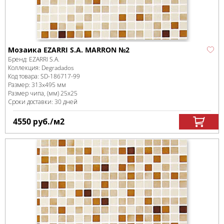
Мозаика EZARRI S.A. MARRON №2
Бренд:
EZARRI S.A.
Коллекция:
Degradados
Код товара:
SD-186717
-99
Размер:
313x495 мм
Размер чипа, (мм)
25х25
Сроки доставки: 30 дней
4550
руб.
/м
2