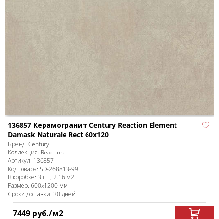
136857 Керамогранит Century Reaction Element
Damask Naturale Rect 60x120
Бренд:
Century
Коллекция:
Reaction
Артикул:
136857
Код товара:
SD-268813
-99
В коробке
:
3 шт, 2.16 м
2
Размер:
600x1200 мм
Сроки доставки: 30 дней
7449
руб.
/м
2