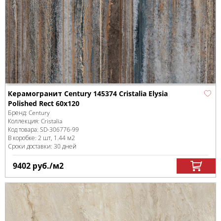
Керамогранит Century 145374 Cristalia Elysia
Polished Rect 60x120
Бренд:
Century
Коллекция:
Cristalia
Код товара:
SD-306776
-99
В коробке
:
2 шт, 1.44 м
2
Сроки доставки: 30 дней
9402
руб.
/м
2