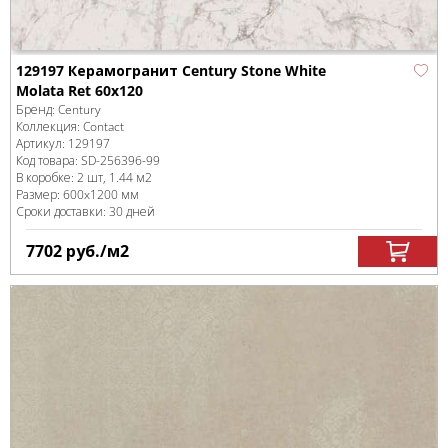
129197 Керамогранит Century Stone White
Molata Ret 60x120
Бренд:
Century
Коллекция:
Contact
Артикул:
129197
Код товара:
SD-256396
-99
В коробке
:
2 шт, 1.44 м
2
Размер:
600x1200 мм
Сроки доставки: 30 дней
7702
руб.
/м
2