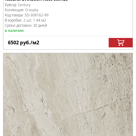
Бренд:
Century
Коллекция:
Cristalia
Код товара:
SD-308162
-99
В коробке
:
2 шт, 1.44 м
2
Сроки доставки: 30 дней
в наличии
6502
руб.
/м
2