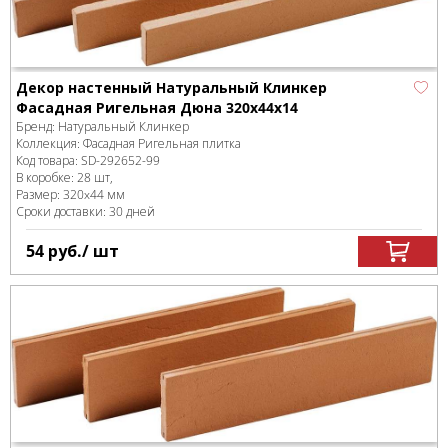
Декор настенный Натуральный Клинкер
Фасадная Ригельная Дюна 320x44x14
Бренд:
Натуральный Клинкер
Коллекция:
Фасадная Ригельная плитка
Код товара:
SD-292652
-99
В коробке
:
28 шт,
Размер:
320x44 мм
Сроки доставки: 30 дней
54
руб.
/ шт