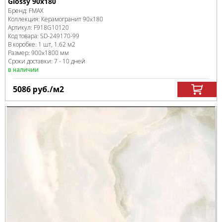
Glossy 90x180
Бренд:
FMAX
Коллекция:
Керамогранит 90x180
Артикул:
F918G10120
Код товара:
SD-249170
-99
В коробке
:
1 шт, 1.62 м
2
Размер:
900x1800 мм
Сроки доставки: 7 - 10 дней
в наличии
5086
руб.
/м
2