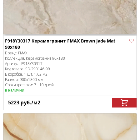
F918Y30317 Керамогранит FMAX Brown Jade Mat
90x180
Бренд:
FMAX
Коллекция:
Керамогранит 90x180
Артикул:
F918Y30317
Код товара:
SD-290146
-99
В коробке
:
1 шт, 1.62 м
2
Размер:
900x1800 мм
Сроки доставки: 7 - 10 дней
в наличии
5223
руб.
/м
2