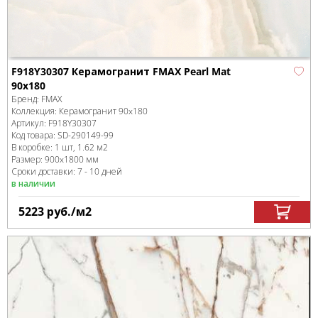
F918Y30307 Керамогранит FMAX Pearl Mat
90x180
Бренд:
FMAX
Коллекция:
Керамогранит 90x180
Артикул:
F918Y30307
Код товара:
SD-290149
-99
В коробке
:
1 шт, 1.62 м
2
Размер:
900x1800 мм
Сроки доставки: 7 - 10 дней
в наличии
5223
руб.
/м
2