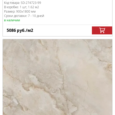
Код товара:
SD-274723
-99
В коробке
:
1 шт, 1.62 м
2
Размер:
900x1800 мм
Сроки доставки: 7 - 10 дней
в наличии
5086
руб.
/м
2