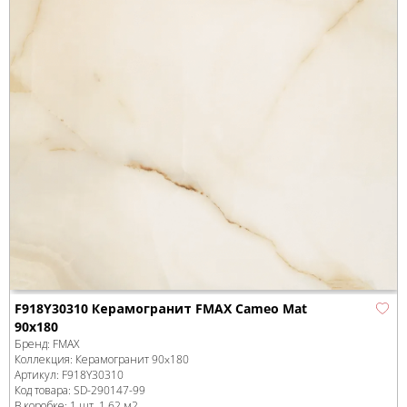
F918Y30310 Керамогранит FMAX Cameo Mat
90x180
Бренд:
FMAX
Коллекция:
Керамогранит 90x180
Артикул:
F918Y30310
Код товара:
SD-290147
-99
В коробке
:
1 шт, 1.62 м
2