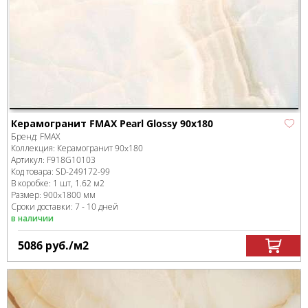
Керамогранит FMAX Pearl Glossy 90x180
Бренд:
FMAX
Коллекция:
Керамогранит 90x180
Артикул:
F918G10103
Код товара:
SD-249172
-99
В коробке
:
1 шт, 1.62 м
2
Размер:
900x1800 мм
Сроки доставки: 7 - 10 дней
в наличии
5086
руб.
/м
2