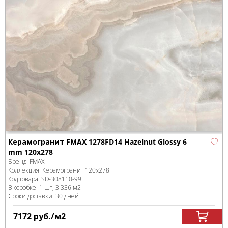
Керамогранит FMAX 1278FD14 Hazelnut Glossy 6
mm 120x278
Бренд:
FMAX
Коллекция:
Керамогранит 120x278
Код товара:
SD-308110
-99
В коробке
:
1 шт, 3.336 м
2
Сроки доставки: 30 дней
7172
руб.
/м
2